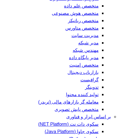
متخصص علم داده
متخصص هوش مصنوعی
متخصص رباتیکز
متخصص متاورس
مدیریت سایت
مدیر شبکه
مهندس شبکه
مدیر پایگاه داده
متخصص امنیت
بازاریاب دیجیتال
گرافیست
تدوینگر
تولید کننده محتوا
معامله گر بازارهای مالی (تریدر)
متخصص پایش تصویری
بر اساس ابزار و فناوری
سکوی دات نت (NET Platform)
سکوی جاوا (Java Platform)