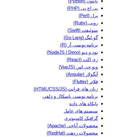
پایتون (Python)
پی اچ پی (PHP)
پرل (Perl)
روبی (Ruby)
سوئیفت (Swift)
گو لنگ (Go Lang)
برنامه نویسی آر (R)
نود و دنو (NodeJS | Deno)
ری اکت (React)
ویو جی اس (VueJS)
آنگولار (Angular)
فلاتر (Flutter)
زبان های فرانت (HTML/CSS/JS)
برنامه نویسی پاسکال و دلفی
پایکاه های داده
سیستم های عامل
گرافیک کامپیوتری
محصولات آپاچی (Apache)
محصولات ردهت (RedHat)