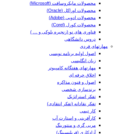
محصولات مایکروسافت (Microsoft)
محصولات اوراکل (Oracle)
محصولات ادوبی (Adobe)
محصولات کورل (Corel)
فناوری های نو (زنجیره بلوکی و … )
دروس دانشگاهی
مهارتهای فردی
اصول اولیه برنامه نویسی
زبان انگلیسی
مهارتهای هفتگانه کامپیوتر
اخلاق حرفه ای
اصول و فنون مذاکره
برندسازی شخصی
تفکر استراتژیک
تفکر نقادانه (تفکر انتقادی)
کار تیمی
کارآفرینی و استارت آپ
مربی گری و منتورینگ
آزادکاری (فریلنسینگ)