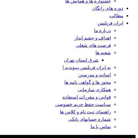
جشنواره ها و همایش ها
دوره های رایگان
مطالب
ایران فریلنس
درباره ما
اهداف و چشم انداز
فرصت های شغلی
شعبه ها
شرق استان تهران
به ایران فریلنس بپیوندید !
اساتید و مدرسین
مجوز ها و گواهی نامه ها
همکاری سازمانی
قوانین و مقررات استفاده
سیاست حفظ حریم خصوصی
راهنمای ثبت نام و کلاس ها
شماره حسابهای بانکی
تماس با ما