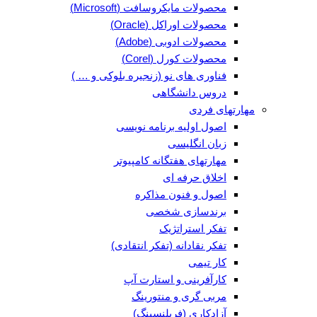
محصولات مایکروسافت (Microsoft)
محصولات اوراکل (Oracle)
محصولات ادوبی (Adobe)
محصولات کورل (Corel)
فناوری های نو (زنجیره بلوکی و … )
دروس دانشگاهی
مهارتهای فردی
اصول اولیه برنامه نویسی
زبان انگلیسی
مهارتهای هفتگانه کامپیوتر
اخلاق حرفه ای
اصول و فنون مذاکره
برندسازی شخصی
تفکر استراتژیک
تفکر نقادانه (تفکر انتقادی)
کار تیمی
کارآفرینی و استارت آپ
مربی گری و منتورینگ
آزادکاری (فریلنسینگ)