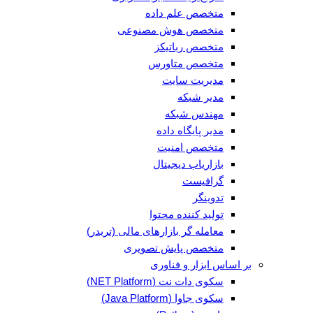
متخصص علم داده
متخصص هوش مصنوعی
متخصص رباتیکز
متخصص متاورس
مدیریت سایت
مدیر شبکه
مهندس شبکه
مدیر پایگاه داده
متخصص امنیت
بازاریاب دیجیتال
گرافیست
تدوینگر
تولید کننده محتوا
معامله گر بازارهای مالی (تریدر)
متخصص پایش تصویری
بر اساس ابزار و فناوری
سکوی دات نت (NET Platform)
سکوی جاوا (Java Platform)