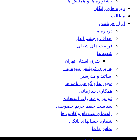
جشنواره ها و همایش ها
دوره های رایگان
مطالب
ایران فریلنس
درباره ما
اهداف و چشم انداز
فرصت های شغلی
شعبه ها
شرق استان تهران
به ایران فریلنس بپیوندید !
اساتید و مدرسین
مجوز ها و گواهی نامه ها
همکاری سازمانی
قوانین و مقررات استفاده
سیاست حفظ حریم خصوصی
راهنمای ثبت نام و کلاس ها
شماره حسابهای بانکی
تماس با ما