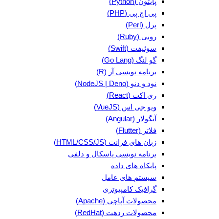
پایتون (Python)
پی اچ پی (PHP)
پرل (Perl)
روبی (Ruby)
سوئیفت (Swift)
گو لنگ (Go Lang)
برنامه نویسی آر (R)
نود و دنو (NodeJS | Deno)
ری اکت (React)
ویو جی اس (VueJS)
آنگولار (Angular)
فلاتر (Flutter)
زبان های فرانت (HTML/CSS/JS)
برنامه نویسی پاسکال و دلفی
پایکاه های داده
سیستم های عامل
گرافیک کامپیوتری
محصولات آپاچی (Apache)
محصولات ردهت (RedHat)