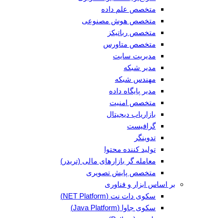
متخصص علم داده
متخصص هوش مصنوعی
متخصص رباتیکز
متخصص متاورس
مدیریت سایت
مدیر شبکه
مهندس شبکه
مدیر پایگاه داده
متخصص امنیت
بازاریاب دیجیتال
گرافیست
تدوینگر
تولید کننده محتوا
معامله گر بازارهای مالی (تریدر)
متخصص پایش تصویری
بر اساس ابزار و فناوری
سکوی دات نت (NET Platform)
سکوی جاوا (Java Platform)