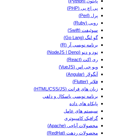
پایتون (Python)
پی اچ پی (PHP)
پرل (Perl)
روبی (Ruby)
سوئیفت (Swift)
گو لنگ (Go Lang)
برنامه نویسی آر (R)
نود و دنو (NodeJS | Deno)
ری اکت (React)
ویو جی اس (VueJS)
آنگولار (Angular)
فلاتر (Flutter)
زبان های فرانت (HTML/CSS/JS)
برنامه نویسی پاسکال و دلفی
پایکاه های داده
سیستم های عامل
گرافیک کامپیوتری
محصولات آپاچی (Apache)
محصولات ردهت (RedHat)