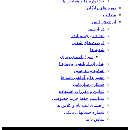
جشنواره ها و همایش ها
دوره های رایگان
مطالب
ایران فریلنس
درباره ما
اهداف و چشم انداز
فرصت های شغلی
شعبه ها
شرق استان تهران
به ایران فریلنس بپیوندید !
اساتید و مدرسین
مجوز ها و گواهی نامه ها
همکاری سازمانی
قوانین و مقررات استفاده
سیاست حفظ حریم خصوصی
راهنمای ثبت نام و کلاس ها
شماره حسابهای بانکی
تماس با ما