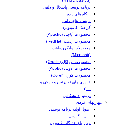
(HTML/CSS/JS)
برنامه نویسی پاسکال و دلفی
پایکاه های داده
سیستم های عامل
گرافیک کامپیوتری
محصولات آپاچی (Apache)
محصولات ردهت (RedHat)
محصولات مایکروسافت
(Microsoft)
محصولات اوراکل (Oracle)
محصولات ادوبی (Adobe)
محصولات کورل (Corel)
فناوری های نو (زنجیره بلوکی و
… )
دروس دانشگاهی
مهارتهای فردی
اصول اولیه برنامه نویسی
زبان انگلیسی
مهارتهای هفتگانه کامپیوتر