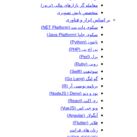
معامله گر بازارهای مالی (تریدر)
متخصص پایش تصویری
بر اساس ابزار و فناوری
سکوی دات نت (NET Platform)
سکوی جاوا (Java Platform)
پایتون (Python)
پی اچ پی (PHP)
پرل (Perl)
روبی (Ruby)
سوئیفت (Swift)
گو لنگ (Go Lang)
برنامه نویسی آر (R)
نود و دنو (NodeJS | Deno)
ری اکت (React)
ویو جی اس (VueJS)
آنگولار (Angular)
فلاتر (Flutter)
زبان های فرانت