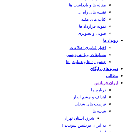
مقاله ها و یادداشت ها
نقشه های راه …
کتاب های مفید
نمونه قرارداد ها
صوتی و تصویری
رویداد ها
اخبار فناوری اطلاعات
مسابقات برنامه نویسی
جشنواره ها و همایش ها
دوره های رایگان
مطالب
ایران فریلنس
درباره ما
اهداف و چشم انداز
فرصت های شغلی
شعبه ها
شرق استان تهران
به ایران فریلنس بپیوندید !