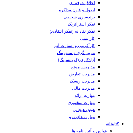
اخلاق حرفه ای
اصول و فنون مذاکره
برندسازی شخصی
تفکر استراتژیک
تفکر نقادانه (تفکر انتقادی)
کار تیمی
کارآفرینی و استارت آپ
مربی گری و منتورینگ
آزادکاری (فریلنسینگ)
مدیریت پروژه
مدیریت تعارض
مدیریت ریسک
مدیریت مالی
مهارت ارائه
مهارت سخنوری
هوش هیجانی
مهارت های نرم
کتابخانه
قوانین و آئین نامه ها