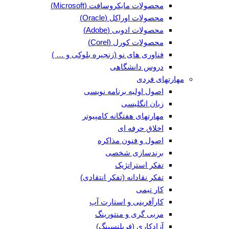
محصولات مایکروسافت (Microsoft)
محصولات اوراکل (Oracle)
محصولات ادوبی (Adobe)
محصولات کورل (Corel)
فناوری های نو (زنجیره بلوکی و … )
دروس دانشگاهی
مهارتهای فردی
اصول اولیه برنامه نویسی
زبان انگلیسی
مهارتهای هفتگانه کامپیوتر
اخلاق حرفه ای
اصول و فنون مذاکره
برندسازی شخصی
تفکر استراتژیک
تفکر نقادانه (تفکر انتقادی)
کار تیمی
کارآفرینی و استارت آپ
مربی گری و منتورینگ
آزادکاری (فریلنسینگ)