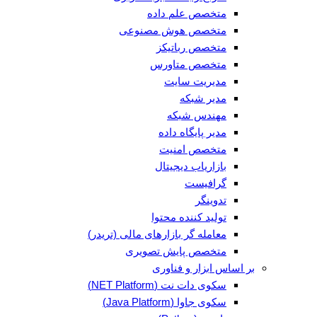
متخصص علم داده
متخصص هوش مصنوعی
متخصص رباتیکز
متخصص متاورس
مدیریت سایت
مدیر شبکه
مهندس شبکه
مدیر پایگاه داده
متخصص امنیت
بازاریاب دیجیتال
گرافیست
تدوینگر
تولید کننده محتوا
معامله گر بازارهای مالی (تریدر)
متخصص پایش تصویری
بر اساس ابزار و فناوری
سکوی دات نت (NET Platform)
سکوی جاوا (Java Platform)