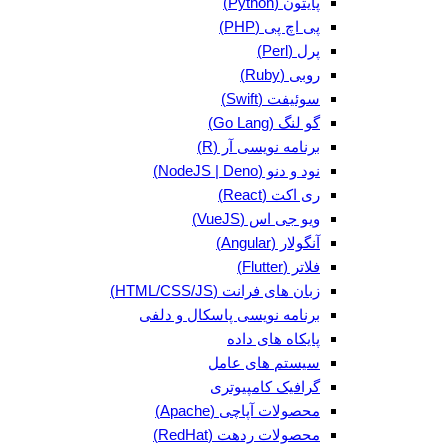
پایتون (Python)
پی اچ پی (PHP)
پرل (Perl)
روبی (Ruby)
سوئیفت (Swift)
گو لنگ (Go Lang)
برنامه نویسی آر (R)
نود و دنو (NodeJS | Deno)
ری اکت (React)
ویو جی اس (VueJS)
آنگولار (Angular)
فلاتر (Flutter)
زبان های فرانت (HTML/CSS/JS)
برنامه نویسی پاسکال و دلفی
پایکاه های داده
سیستم های عامل
گرافیک کامپیوتری
محصولات آپاچی (Apache)
محصولات ردهت (RedHat)