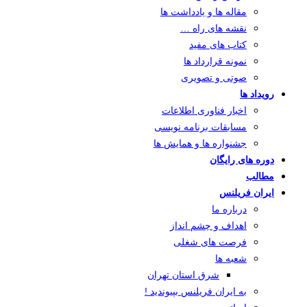
مقاله ها و یادداشت ها
نقشه های راه …
کتاب های مفید
نمونه قرارداد ها
صوتی و تصویری
رویداد ها
اخبار فناوری اطلاعات
مسابقات برنامه نویسی
جشنواره ها و همایش ها
دوره های رایگان
مطالب
ایران فریلنس
درباره ما
اهداف و چشم انداز
فرصت های شغلی
شعبه ها
شرق استان تهران
به ایران فریلنس بپیوندید !