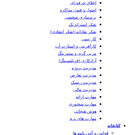
اخلاق حرفه ای
اصول و فنون مذاکره
برندسازی شخصی
تفکر استراتژیک
تفکر نقادانه (تفکر انتقادی)
کار تیمی
کارآفرینی و استارت آپ
مربی گری و منتورینگ
آزادکاری (فریلنسینگ)
مدیریت پروژه
مدیریت تعارض
مدیریت ریسک
مدیریت مالی
مهارت ارائه
مهارت سخنوری
هوش هیجانی
مهارت های نرم
کتابخانه
قوانین و آئین نامه ها