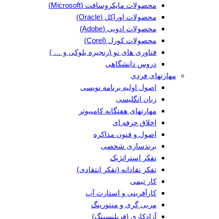
محصولات مایکروسافت (Microsoft)
محصولات اوراکل (Oracle)
محصولات ادوبی (Adobe)
محصولات کورل (Corel)
فناوری های نو (زنجیره بلوکی و … )
دروس دانشگاهی
مهارتهای فردی
اصول اولیه برنامه نویسی
زبان انگلیسی
مهارتهای هفتگانه کامپیوتر
اخلاق حرفه ای
اصول و فنون مذاکره
برندسازی شخصی
تفکر استراتژیک
تفکر نقادانه (تفکر انتقادی)
کار تیمی
کارآفرینی و استارت آپ
مربی گری و منتورینگ
آزادکاری (فریلنسینگ)