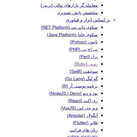
معامله گر بازارهای مالی (تریدر)
متخصص پایش تصویری
بر اساس ابزار و فناوری
سکوی دات نت (NET Platform)
سکوی جاوا (Java Platform)
پایتون (Python)
پی اچ پی (PHP)
پرل (Perl)
روبی (Ruby)
سوئیفت (Swift)
گو لنگ (Go Lang)
برنامه نویسی آر (R)
نود و دنو (NodeJS | Deno)
ری اکت (React)
ویو جی اس (VueJS)
آنگولار (Angular)
فلاتر (Flutter)
زبان های فرانت