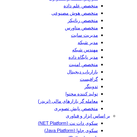
متخصص علم داده
متخصص هوش مصنوعی
متخصص رباتیکز
متخصص متاورس
مدیریت سایت
مدیر شبکه
مهندس شبکه
مدیر پایگاه داده
متخصص امنیت
بازاریاب دیجیتال
گرافیست
تدوینگر
تولید کننده محتوا
معامله گر بازارهای مالی (تریدر)
متخصص پایش تصویری
بر اساس ابزار و فناوری
سکوی دات نت (NET Platform)
سکوی جاوا (Java Platform)