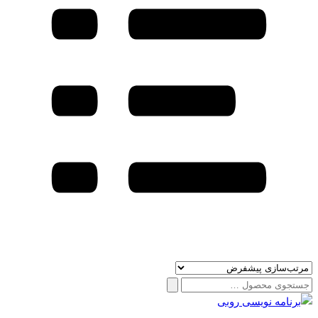
جستجو
برای: