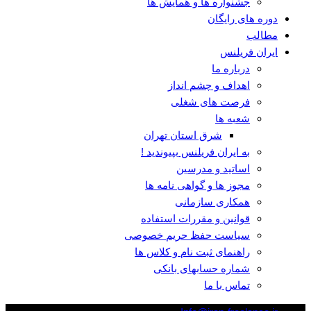
جشنواره ها و همایش ها
دوره های رایگان
مطالب
ایران فریلنس
درباره ما
اهداف و چشم انداز
فرصت های شغلی
شعبه ها
شرق استان تهران
به ایران فریلنس بپیوندید !
اساتید و مدرسین
مجوز ها و گواهی نامه ها
همکاری سازمانی
قوانین و مقررات استفاده
سیاست حفظ حریم خصوصی
راهنمای ثبت نام و کلاس ها
شماره حسابهای بانکی
تماس با ما