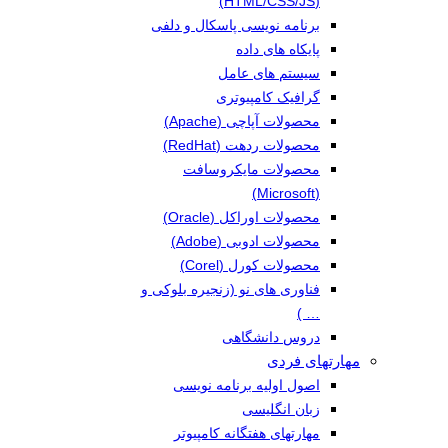
(HTML/CSS/JS)
برنامه نویسی پاسکال و دلفی
پایکاه های داده
سیستم های عامل
گرافیک کامپیوتری
محصولات آپاچی (Apache)
محصولات ردهت (RedHat)
محصولات مایکروسافت
(Microsoft)
محصولات اوراکل (Oracle)
محصولات ادوبی (Adobe)
محصولات کورل (Corel)
فناوری های نو (زنجیره بلوکی و
… )
دروس دانشگاهی
مهارتهای فردی
اصول اولیه برنامه نویسی
زبان انگلیسی
مهارتهای هفتگانه کامپیوتر