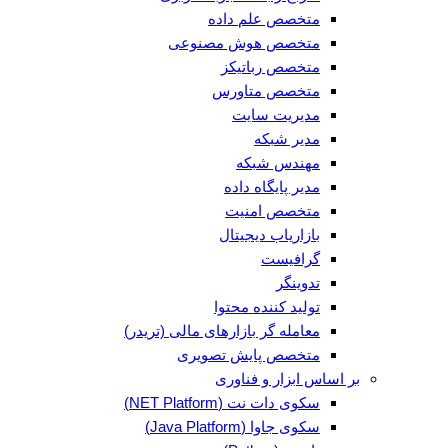
متخصص علم داده
متخصص هوش مصنوعی
متخصص رباتیکز
متخصص متاورس
مدیریت سایت
مدیر شبکه
مهندس شبکه
مدیر پایگاه داده
متخصص امنیت
بازاریاب دیجیتال
گرافیست
تدوینگر
تولید کننده محتوا
معامله گر بازارهای مالی (تریدر)
متخصص پایش تصویری
بر اساس ابزار و فناوری
سکوی دات نت (NET Platform)
سکوی جاوا (Java Platform)