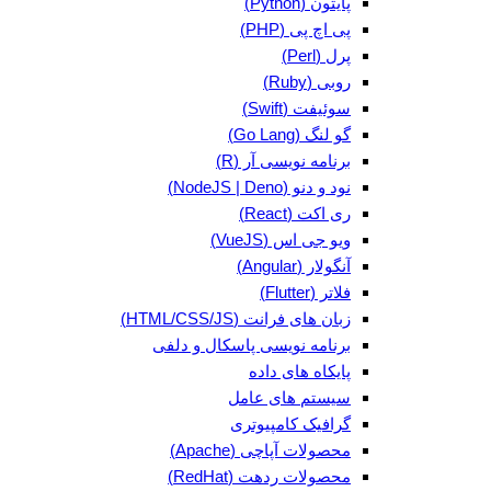
پایتون (Python)
پی اچ پی (PHP)
پرل (Perl)
روبی (Ruby)
سوئیفت (Swift)
گو لنگ (Go Lang)
برنامه نویسی آر (R)
نود و دنو (NodeJS | Deno)
ری اکت (React)
ویو جی اس (VueJS)
آنگولار (Angular)
فلاتر (Flutter)
زبان های فرانت (HTML/CSS/JS)
برنامه نویسی پاسکال و دلفی
پایکاه های داده
سیستم های عامل
گرافیک کامپیوتری
محصولات آپاچی (Apache)
محصولات ردهت (RedHat)