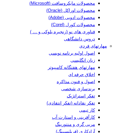
محصولات مایکروسافت (Microsoft)
محصولات اوراکل (Oracle)
محصولات ادوبی (Adobe)
محصولات کورل (Corel)
فناوری های نو (زنجیره بلوکی و … )
دروس دانشگاهی
مهارتهای فردی
اصول اولیه برنامه نویسی
زبان انگلیسی
مهارتهای هفتگانه کامپیوتر
اخلاق حرفه ای
اصول و فنون مذاکره
برندسازی شخصی
تفکر استراتژیک
تفکر نقادانه (تفکر انتقادی)
کار تیمی
کارآفرینی و استارت آپ
مربی گری و منتورینگ
آزادکاری (فریلنسینگ)