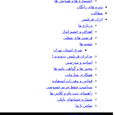
جشنواره ها و همایش ها
دوره های رایگان
مطالب
ایران فریلنس
درباره ما
اهداف و چشم انداز
فرصت های شغلی
شعبه ها
شرق استان تهران
به ایران فریلنس بپیوندید !
اساتید و مدرسین
مجوز ها و گواهی نامه ها
همکاری سازمانی
قوانین و مقررات استفاده
سیاست حفظ حریم خصوصی
راهنمای ثبت نام و کلاس ها
شماره حسابهای بانکی
تماس با ما