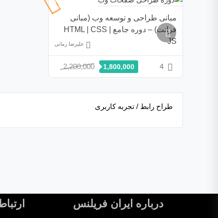
18%
تخفیف
مبانی طراحی و توسعه وب (مبانی
فرانت) – دوره جامع HTML | CSS |
JS
علیرضا زمانی
2,200,000
4
1,800,000
طراح رابط / تجربه کاربری
درباره ایران فریلنس
ارتباط