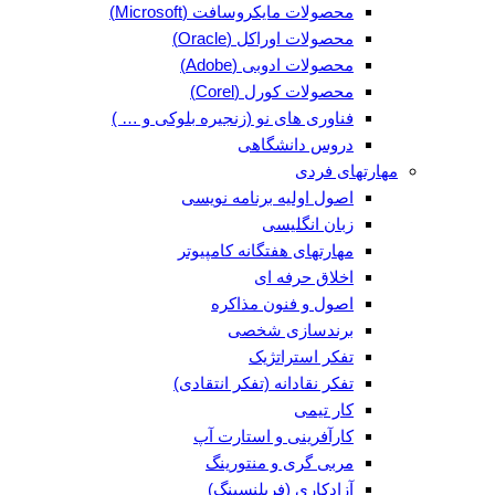
محصولات مایکروسافت (Microsoft)
محصولات اوراکل (Oracle)
محصولات ادوبی (Adobe)
محصولات کورل (Corel)
فناوری های نو (زنجیره بلوکی و … )
دروس دانشگاهی
مهارتهای فردی
اصول اولیه برنامه نویسی
زبان انگلیسی
مهارتهای هفتگانه کامپیوتر
اخلاق حرفه ای
اصول و فنون مذاکره
برندسازی شخصی
تفکر استراتژیک
تفکر نقادانه (تفکر انتقادی)
کار تیمی
کارآفرینی و استارت آپ
مربی گری و منتورینگ
آزادکاری (فریلنسینگ)