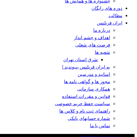
جشنواره ها و همایش ها
دوره های رایگان
مطالب
ایران فریلنس
درباره ما
اهداف و چشم انداز
فرصت های شغلی
شعبه ها
شرق استان تهران
به ایران فریلنس بپیوندید !
اساتید و مدرسین
مجوز ها و گواهی نامه ها
همکاری سازمانی
قوانین و مقررات استفاده
سیاست حفظ حریم خصوصی
راهنمای ثبت نام و کلاس ها
شماره حسابهای بانکی
تماس با ما