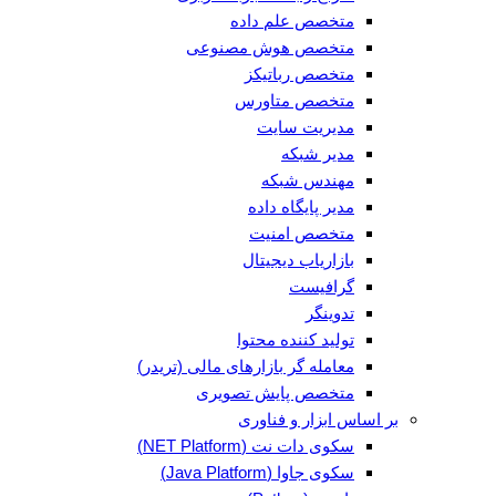
متخصص علم داده
متخصص هوش مصنوعی
متخصص رباتیکز
متخصص متاورس
مدیریت سایت
مدیر شبکه
مهندس شبکه
مدیر پایگاه داده
متخصص امنیت
بازاریاب دیجیتال
گرافیست
تدوینگر
تولید کننده محتوا
معامله گر بازارهای مالی (تریدر)
متخصص پایش تصویری
بر اساس ابزار و فناوری
سکوی دات نت (NET Platform)
سکوی جاوا (Java Platform)