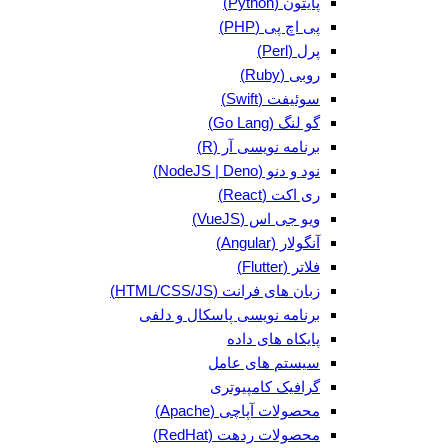
پایتون (Python)
پی اچ پی (PHP)
پرل (Perl)
روبی (Ruby)
سوئیفت (Swift)
گو لنگ (Go Lang)
برنامه نویسی آر (R)
نود و دنو (NodeJS | Deno)
ری اکت (React)
ویو جی اس (VueJS)
آنگولار (Angular)
فلاتر (Flutter)
زبان های فرانت (HTML/CSS/JS)
برنامه نویسی پاسکال و دلفی
پایکاه های داده
سیستم های عامل
گرافیک کامپیوتری
محصولات آپاچی (Apache)
محصولات ردهت (RedHat)