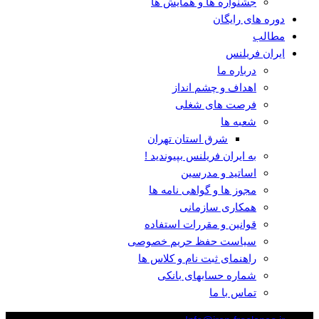
جشنواره ها و همایش ها
دوره های رایگان
مطالب
ایران فریلنس
درباره ما
اهداف و چشم انداز
فرصت های شغلی
شعبه ها
شرق استان تهران
به ایران فریلنس بپیوندید !
اساتید و مدرسین
مجوز ها و گواهی نامه ها
همکاری سازمانی
قوانین و مقررات استفاده
سیاست حفظ حریم خصوصی
راهنمای ثبت نام و کلاس ها
شماره حسابهای بانکی
تماس با ما