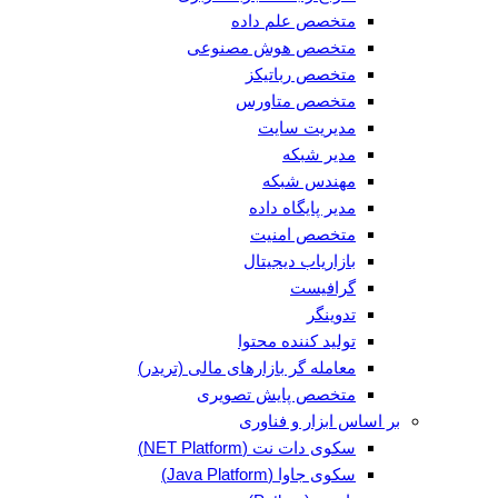
متخصص علم داده
متخصص هوش مصنوعی
متخصص رباتیکز
متخصص متاورس
مدیریت سایت
مدیر شبکه
مهندس شبکه
مدیر پایگاه داده
متخصص امنیت
بازاریاب دیجیتال
گرافیست
تدوینگر
تولید کننده محتوا
معامله گر بازارهای مالی (تریدر)
متخصص پایش تصویری
بر اساس ابزار و فناوری
سکوی دات نت (NET Platform)
سکوی جاوا (Java Platform)