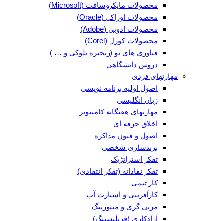
محصولات مایکروسافت (Microsoft)
محصولات اوراکل (Oracle)
محصولات ادوبی (Adobe)
محصولات کورل (Corel)
فناوری های نو (زنجیره بلوکی و … )
دروس دانشگاهی
مهارتهای فردی
اصول اولیه برنامه نویسی
زبان انگلیسی
مهارتهای هفتگانه کامپیوتر
اخلاق حرفه ای
اصول و فنون مذاکره
برندسازی شخصی
تفکر استراتژیک
تفکر نقادانه (تفکر انتقادی)
کار تیمی
کارآفرینی و استارت آپ
مربی گری و منتورینگ
آزادکاری (فریلنسینگ)