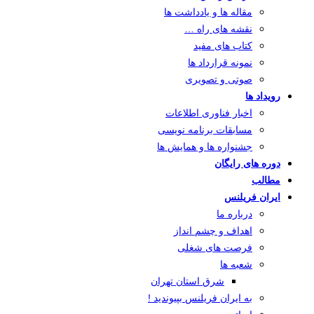
مقاله ها و یادداشت ها
نقشه های راه …
کتاب های مفید
نمونه قرارداد ها
صوتی و تصویری
رویداد ها
اخبار فناوری اطلاعات
مسابقات برنامه نویسی
جشنواره ها و همایش ها
دوره های رایگان
مطالب
ایران فریلنس
درباره ما
اهداف و چشم انداز
فرصت های شغلی
شعبه ها
شرق استان تهران
به ایران فریلنس بپیوندید !