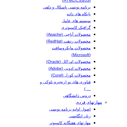
(HTML/CSS/JS)
برنامه نویسی پاسکال و دلفی
پایکاه های داده
سیستم های عامل
گرافیک کامپیوتری
محصولات آپاچی (Apache)
محصولات ردهت (RedHat)
محصولات مایکروسافت
(Microsoft)
محصولات اوراکل (Oracle)
محصولات ادوبی (Adobe)
محصولات کورل (Corel)
فناوری های نو (زنجیره بلوکی و
… )
دروس دانشگاهی
مهارتهای فردی
اصول اولیه برنامه نویسی
زبان انگلیسی
مهارتهای هفتگانه کامپیوتر