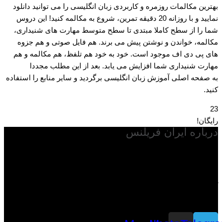
بهترین مکالمات روزمره و کاربردی زبان انگلیسی را می توانید دانلود
نمایید و با روزانه 20 دقیقه تمرین، شروع به مکالمه کنید! این دروس
شما را از سطح کاملا مبتدی تا سطح متوسط مهارت های شنیداری،
مکالمه، خواندن و نوشتن پیش می برند. هم فایل صوتی و هم جزوه
های پی دی اف موجود است. خود به خود هم تلفظ، هم مکالمه و هم
مهارت شنیداری شما افزایش می یابد. بعد از این مطلب مجددا
به صفحه اصلی آموزش زبان انگلیسی برگردید و سایر منابع را استفاده
کنید.
23
رایگان!
درباره ایران فریلنس
با توجه به گسترش فناوری اطلاعات در دنیا و مطرح شدن کسب و کار
فریلنسری و به اصطلاح اقتصاد گیک در دنیا و از طرفی بالا رفتن قیمت
ارز در ایران پایگاه ایران فریلنس به عنوان اولین و بزرگترین پایگاه
آموزشی راه اندازی شد تا با هدف فریلنسری و کسب درآمد دلاری
بتواند در این راستا قدمی بردارد.