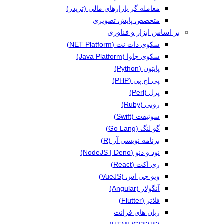
معامله گر بازارهای مالی (تریدر)
متخصص پایش تصویری
بر اساس ابزار و فناوری
سکوی دات نت (NET Platform)
سکوی جاوا (Java Platform)
پایتون (Python)
پی اچ پی (PHP)
پرل (Perl)
روبی (Ruby)
سوئیفت (Swift)
گو لنگ (Go Lang)
برنامه نویسی آر (R)
نود و دنو (NodeJS | Deno)
ری اکت (React)
ویو جی اس (VueJS)
آنگولار (Angular)
فلاتر (Flutter)
زبان های فرانت