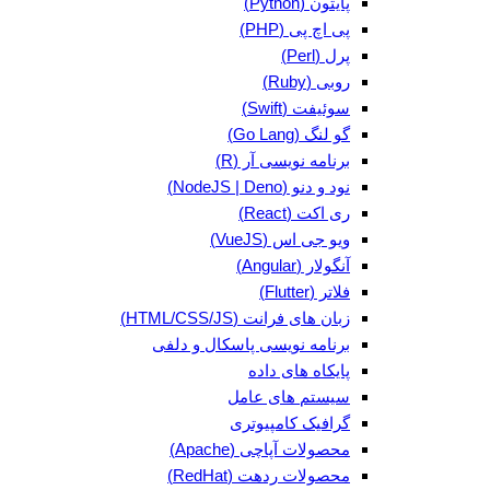
پایتون (Python)
پی اچ پی (PHP)
پرل (Perl)
روبی (Ruby)
سوئیفت (Swift)
گو لنگ (Go Lang)
برنامه نویسی آر (R)
نود و دنو (NodeJS | Deno)
ری اکت (React)
ویو جی اس (VueJS)
آنگولار (Angular)
فلاتر (Flutter)
زبان های فرانت (HTML/CSS/JS)
برنامه نویسی پاسکال و دلفی
پایکاه های داده
سیستم های عامل
گرافیک کامپیوتری
محصولات آپاچی (Apache)
محصولات ردهت (RedHat)