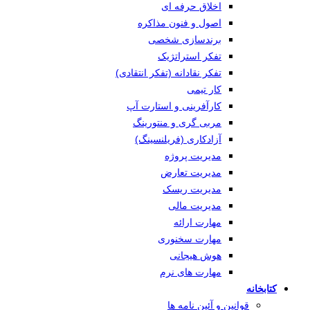
اخلاق حرفه ای
اصول و فنون مذاکره
برندسازی شخصی
تفکر استراتژیک
تفکر نقادانه (تفکر انتقادی)
کار تیمی
کارآفرینی و استارت آپ
مربی گری و منتورینگ
آزادکاری (فریلنسینگ)
مدیریت پروژه
مدیریت تعارض
مدیریت ریسک
مدیریت مالی
مهارت ارائه
مهارت سخنوری
هوش هیجانی
مهارت های نرم
کتابخانه
قوانین و آئین نامه ها