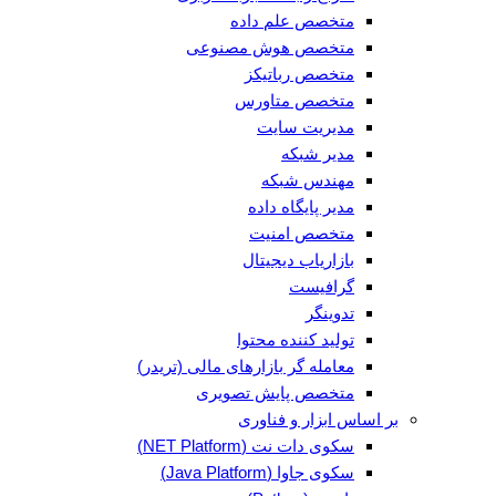
متخصص علم داده
متخصص هوش مصنوعی
متخصص رباتیکز
متخصص متاورس
مدیریت سایت
مدیر شبکه
مهندس شبکه
مدیر پایگاه داده
متخصص امنیت
بازاریاب دیجیتال
گرافیست
تدوینگر
تولید کننده محتوا
معامله گر بازارهای مالی (تریدر)
متخصص پایش تصویری
بر اساس ابزار و فناوری
سکوی دات نت (NET Platform)
سکوی جاوا (Java Platform)