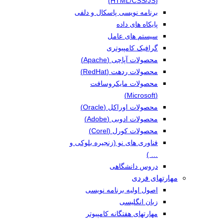
(HTML/CSS/JS)
برنامه نویسی پاسکال و دلفی
پایکاه های داده
سیستم های عامل
گرافیک کامپیوتری
محصولات آپاچی (Apache)
محصولات ردهت (RedHat)
محصولات مایکروسافت
(Microsoft)
محصولات اوراکل (Oracle)
محصولات ادوبی (Adobe)
محصولات کورل (Corel)
فناوری های نو (زنجیره بلوکی و
… )
دروس دانشگاهی
مهارتهای فردی
اصول اولیه برنامه نویسی
زبان انگلیسی
مهارتهای هفتگانه کامپیوتر