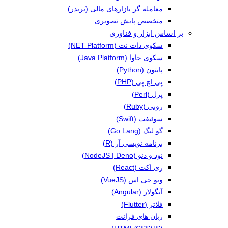
معامله گر بازارهای مالی (تریدر)
متخصص پایش تصویری
بر اساس ابزار و فناوری
سکوی دات نت (NET Platform)
سکوی جاوا (Java Platform)
پایتون (Python)
پی اچ پی (PHP)
پرل (Perl)
روبی (Ruby)
سوئیفت (Swift)
گو لنگ (Go Lang)
برنامه نویسی آر (R)
نود و دنو (NodeJS | Deno)
ری اکت (React)
ویو جی اس (VueJS)
آنگولار (Angular)
فلاتر (Flutter)
زبان های فرانت