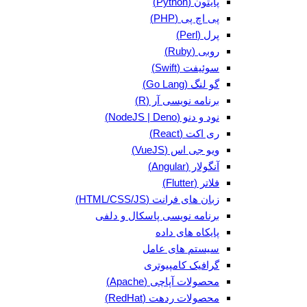
پایتون (Python)
پی اچ پی (PHP)
پرل (Perl)
روبی (Ruby)
سوئیفت (Swift)
گو لنگ (Go Lang)
برنامه نویسی آر (R)
نود و دنو (NodeJS | Deno)
ری اکت (React)
ویو جی اس (VueJS)
آنگولار (Angular)
فلاتر (Flutter)
زبان های فرانت (HTML/CSS/JS)
برنامه نویسی پاسکال و دلفی
پایکاه های داده
سیستم های عامل
گرافیک کامپیوتری
محصولات آپاچی (Apache)
محصولات ردهت (RedHat)