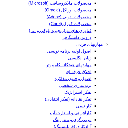
محصولات مایکروسافت (Microsoft)
محصولات اوراکل (Oracle)
محصولات ادوبی (Adobe)
محصولات کورل (Corel)
فناوری های نو (زنجیره بلوکی و … )
دروس دانشگاهی
مهارتهای فردی
اصول اولیه برنامه نویسی
زبان انگلیسی
مهارتهای هفتگانه کامپیوتر
اخلاق حرفه ای
اصول و فنون مذاکره
برندسازی شخصی
تفکر استراتژیک
تفکر نقادانه (تفکر انتقادی)
کار تیمی
کارآفرینی و استارت آپ
مربی گری و منتورینگ
آزادکاری (فریلنسینگ)