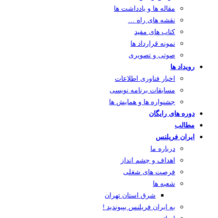
مقاله ها و یادداشت ها
نقشه های راه …
کتاب های مفید
نمونه قرارداد ها
صوتی و تصویری
رویداد ها
اخبار فناوری اطلاعات
مسابقات برنامه نویسی
جشنواره ها و همایش ها
دوره های رایگان
مطالب
ایران فریلنس
درباره ما
اهداف و چشم انداز
فرصت های شغلی
شعبه ها
شرق استان تهران
به ایران فریلنس بپیوندید !