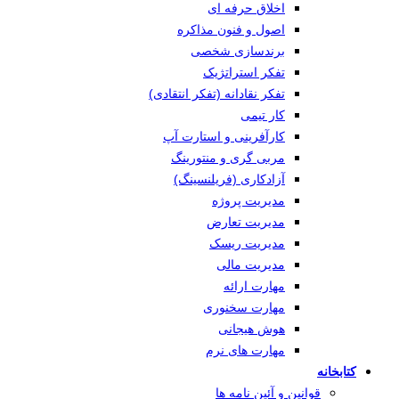
اخلاق حرفه ای
اصول و فنون مذاکره
برندسازی شخصی
تفکر استراتژیک
تفکر نقادانه (تفکر انتقادی)
کار تیمی
کارآفرینی و استارت آپ
مربی گری و منتورینگ
آزادکاری (فریلنسینگ)
مدیریت پروژه
مدیریت تعارض
مدیریت ریسک
مدیریت مالی
مهارت ارائه
مهارت سخنوری
هوش هیجانی
مهارت های نرم
کتابخانه
قوانین و آئین نامه ها