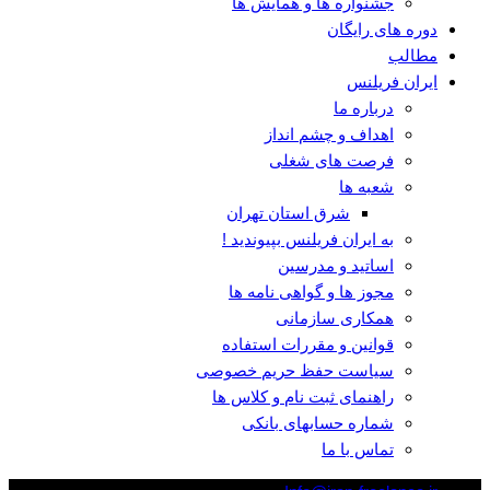
جشنواره ها و همایش ها
دوره های رایگان
مطالب
ایران فریلنس
درباره ما
اهداف و چشم انداز
فرصت های شغلی
شعبه ها
شرق استان تهران
به ایران فریلنس بپیوندید !
اساتید و مدرسین
مجوز ها و گواهی نامه ها
همکاری سازمانی
قوانین و مقررات استفاده
سیاست حفظ حریم خصوصی
راهنمای ثبت نام و کلاس ها
شماره حسابهای بانکی
تماس با ما