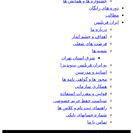
جشنواره ها و همایش ها
دوره های رایگان
مطالب
ایران فریلنس
درباره ما
اهداف و چشم انداز
فرصت های شغلی
شعبه ها
شرق استان تهران
به ایران فریلنس بپیوندید !
اساتید و مدرسین
مجوز ها و گواهی نامه ها
همکاری سازمانی
قوانین و مقررات استفاده
سیاست حفظ حریم خصوصی
راهنمای ثبت نام و کلاس ها
شماره حسابهای بانکی
تماس با ما