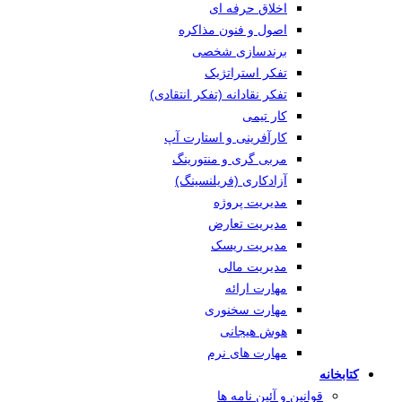
اخلاق حرفه ای
اصول و فنون مذاکره
برندسازی شخصی
تفکر استراتژیک
تفکر نقادانه (تفکر انتقادی)
کار تیمی
کارآفرینی و استارت آپ
مربی گری و منتورینگ
آزادکاری (فریلنسینگ)
مدیریت پروژه
مدیریت تعارض
مدیریت ریسک
مدیریت مالی
مهارت ارائه
مهارت سخنوری
هوش هیجانی
مهارت های نرم
کتابخانه
قوانین و آئین نامه ها