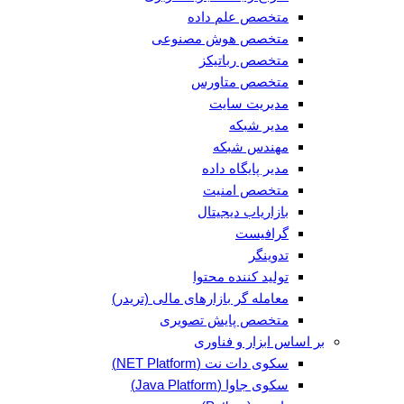
متخصص علم داده
متخصص هوش مصنوعی
متخصص رباتیکز
متخصص متاورس
مدیریت سایت
مدیر شبکه
مهندس شبکه
مدیر پایگاه داده
متخصص امنیت
بازاریاب دیجیتال
گرافیست
تدوینگر
تولید کننده محتوا
معامله گر بازارهای مالی (تریدر)
متخصص پایش تصویری
بر اساس ابزار و فناوری
سکوی دات نت (NET Platform)
سکوی جاوا (Java Platform)