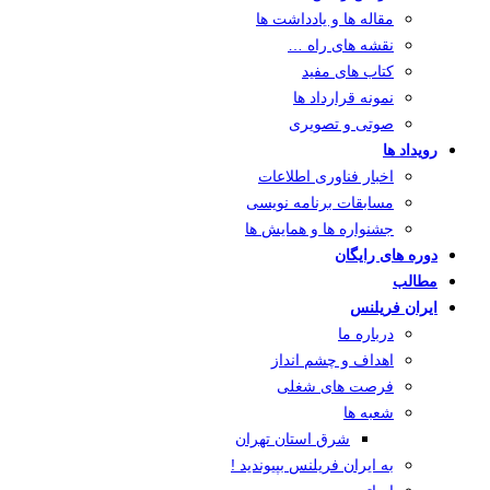
مقاله ها و یادداشت ها
نقشه های راه …
کتاب های مفید
نمونه قرارداد ها
صوتی و تصویری
رویداد ها
اخبار فناوری اطلاعات
مسابقات برنامه نویسی
جشنواره ها و همایش ها
دوره های رایگان
مطالب
ایران فریلنس
درباره ما
اهداف و چشم انداز
فرصت های شغلی
شعبه ها
شرق استان تهران
به ایران فریلنس بپیوندید !