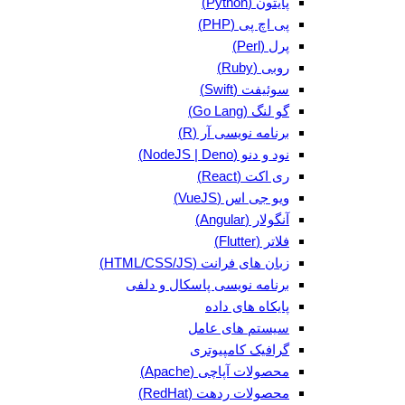
پایتون (Python)
پی اچ پی (PHP)
پرل (Perl)
روبی (Ruby)
سوئیفت (Swift)
گو لنگ (Go Lang)
برنامه نویسی آر (R)
نود و دنو (NodeJS | Deno)
ری اکت (React)
ویو جی اس (VueJS)
آنگولار (Angular)
فلاتر (Flutter)
زبان های فرانت (HTML/CSS/JS)
برنامه نویسی پاسکال و دلفی
پایکاه های داده
سیستم های عامل
گرافیک کامپیوتری
محصولات آپاچی (Apache)
محصولات ردهت (RedHat)