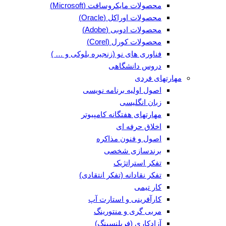
محصولات مایکروسافت (Microsoft)
محصولات اوراکل (Oracle)
محصولات ادوبی (Adobe)
محصولات کورل (Corel)
فناوری های نو (زنجیره بلوکی و … )
دروس دانشگاهی
مهارتهای فردی
اصول اولیه برنامه نویسی
زبان انگلیسی
مهارتهای هفتگانه کامپیوتر
اخلاق حرفه ای
اصول و فنون مذاکره
برندسازی شخصی
تفکر استراتژیک
تفکر نقادانه (تفکر انتقادی)
کار تیمی
کارآفرینی و استارت آپ
مربی گری و منتورینگ
آزادکاری (فریلنسینگ)