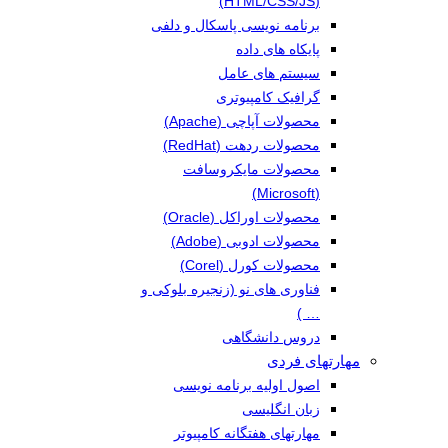
(HTML/CSS/JS)
برنامه نویسی پاسکال و دلفی
پایکاه های داده
سیستم های عامل
گرافیک کامپیوتری
محصولات آپاچی (Apache)
محصولات ردهت (RedHat)
محصولات مایکروسافت
(Microsoft)
محصولات اوراکل (Oracle)
محصولات ادوبی (Adobe)
محصولات کورل (Corel)
فناوری های نو (زنجیره بلوکی و
… )
دروس دانشگاهی
مهارتهای فردی
اصول اولیه برنامه نویسی
زبان انگلیسی
مهارتهای هفتگانه کامپیوتر