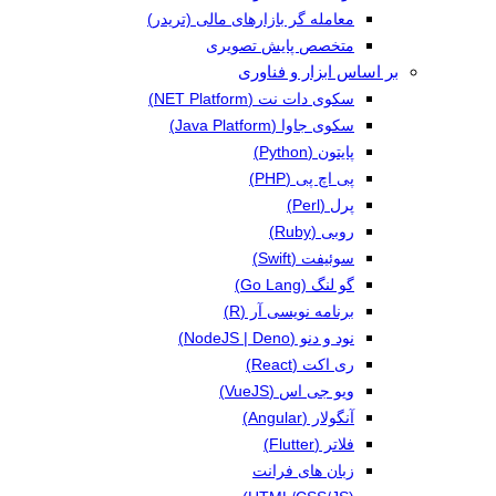
معامله گر بازارهای مالی (تریدر)
متخصص پایش تصویری
بر اساس ابزار و فناوری
سکوی دات نت (NET Platform)
سکوی جاوا (Java Platform)
پایتون (Python)
پی اچ پی (PHP)
پرل (Perl)
روبی (Ruby)
سوئیفت (Swift)
گو لنگ (Go Lang)
برنامه نویسی آر (R)
نود و دنو (NodeJS | Deno)
ری اکت (React)
ویو جی اس (VueJS)
آنگولار (Angular)
فلاتر (Flutter)
زبان های فرانت