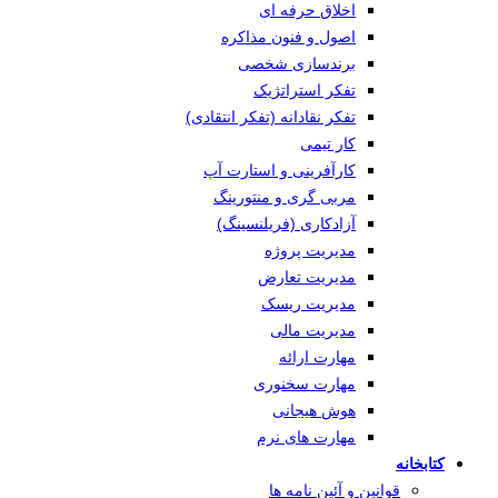
اخلاق حرفه ای
اصول و فنون مذاکره
برندسازی شخصی
تفکر استراتژیک
تفکر نقادانه (تفکر انتقادی)
کار تیمی
کارآفرینی و استارت آپ
مربی گری و منتورینگ
آزادکاری (فریلنسینگ)
مدیریت پروژه
مدیریت تعارض
مدیریت ریسک
مدیریت مالی
مهارت ارائه
مهارت سخنوری
هوش هیجانی
مهارت های نرم
کتابخانه
قوانین و آئین نامه ها