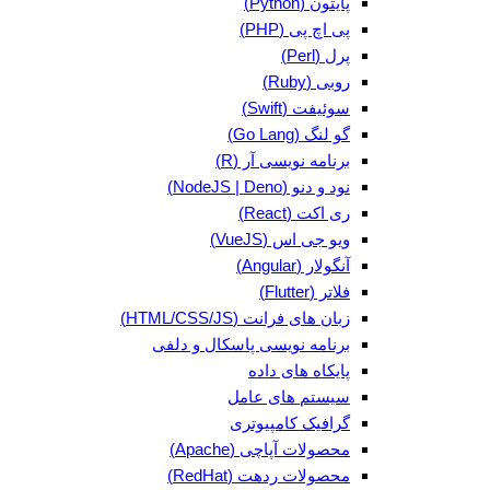
پایتون (Python)
پی اچ پی (PHP)
پرل (Perl)
روبی (Ruby)
سوئیفت (Swift)
گو لنگ (Go Lang)
برنامه نویسی آر (R)
نود و دنو (NodeJS | Deno)
ری اکت (React)
ویو جی اس (VueJS)
آنگولار (Angular)
فلاتر (Flutter)
زبان های فرانت (HTML/CSS/JS)
برنامه نویسی پاسکال و دلفی
پایکاه های داده
سیستم های عامل
گرافیک کامپیوتری
محصولات آپاچی (Apache)
محصولات ردهت (RedHat)