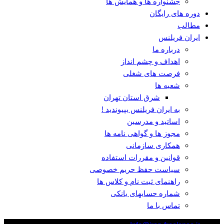
جشنواره ها و همایش ها
دوره های رایگان
مطالب
ایران فریلنس
درباره ما
اهداف و چشم انداز
فرصت های شغلی
شعبه ها
شرق استان تهران
به ایران فریلنس بپیوندید !
اساتید و مدرسین
مجوز ها و گواهی نامه ها
همکاری سازمانی
قوانین و مقررات استفاده
سیاست حفظ حریم خصوصی
راهنمای ثبت نام و کلاس ها
شماره حسابهای بانکی
تماس با ما