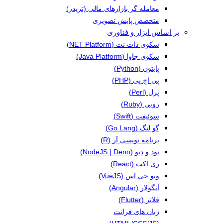
معامله گر بازارهای مالی (تریدر)
متخصص پایش تصویری
بر اساس ابزار و فناوری
سکوی دات نت (NET Platform)
سکوی جاوا (Java Platform)
پایتون (Python)
پی اچ پی (PHP)
پرل (Perl)
روبی (Ruby)
سوئیفت (Swift)
گو لنگ (Go Lang)
برنامه نویسی آر (R)
نود و دنو (NodeJS | Deno)
ری اکت (React)
ویو جی اس (VueJS)
آنگولار (Angular)
فلاتر (Flutter)
زبان های فرانت