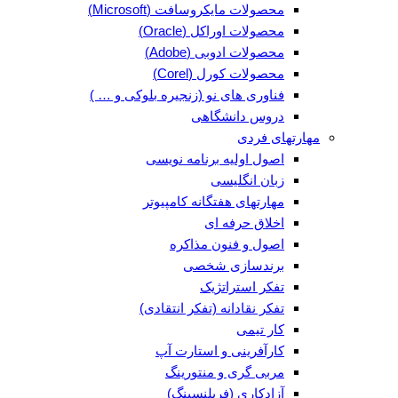
محصولات مایکروسافت (Microsoft)
محصولات اوراکل (Oracle)
محصولات ادوبی (Adobe)
محصولات کورل (Corel)
فناوری های نو (زنجیره بلوکی و … )
دروس دانشگاهی
مهارتهای فردی
اصول اولیه برنامه نویسی
زبان انگلیسی
مهارتهای هفتگانه کامپیوتر
اخلاق حرفه ای
اصول و فنون مذاکره
برندسازی شخصی
تفکر استراتژیک
تفکر نقادانه (تفکر انتقادی)
کار تیمی
کارآفرینی و استارت آپ
مربی گری و منتورینگ
آزادکاری (فریلنسینگ)