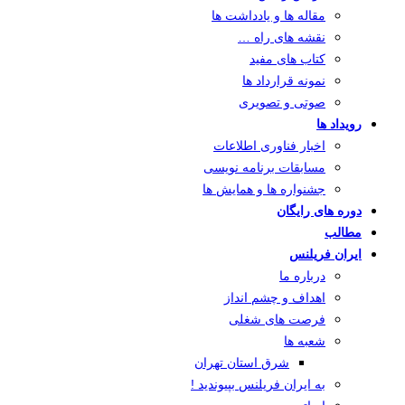
مقاله ها و یادداشت ها
نقشه های راه …
کتاب های مفید
نمونه قرارداد ها
صوتی و تصویری
رویداد ها
اخبار فناوری اطلاعات
مسابقات برنامه نویسی
جشنواره ها و همایش ها
دوره های رایگان
مطالب
ایران فریلنس
درباره ما
اهداف و چشم انداز
فرصت های شغلی
شعبه ها
شرق استان تهران
به ایران فریلنس بپیوندید !