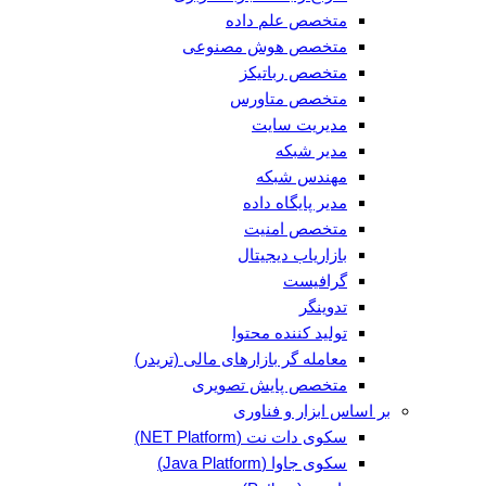
متخصص علم داده
متخصص هوش مصنوعی
متخصص رباتیکز
متخصص متاورس
مدیریت سایت
مدیر شبکه
مهندس شبکه
مدیر پایگاه داده
متخصص امنیت
بازاریاب دیجیتال
گرافیست
تدوینگر
تولید کننده محتوا
معامله گر بازارهای مالی (تریدر)
متخصص پایش تصویری
بر اساس ابزار و فناوری
سکوی دات نت (NET Platform)
سکوی جاوا (Java Platform)