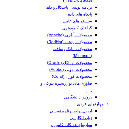
(HTML/CSS/JS)
برنامه نویسی پاسکال و دلفی
پایکاه های داده
سیستم های عامل
گرافیک کامپیوتری
محصولات آپاچی (Apache)
محصولات ردهت (RedHat)
محصولات مایکروسافت
(Microsoft)
محصولات اوراکل (Oracle)
محصولات ادوبی (Adobe)
محصولات کورل (Corel)
فناوری های نو (زنجیره بلوکی و
… )
دروس دانشگاهی
مهارتهای فردی
اصول اولیه برنامه نویسی
زبان انگلیسی
مهارتهای هفتگانه کامپیوتر