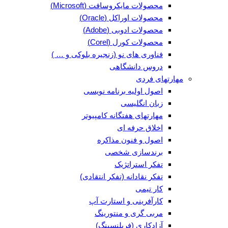
محصولات مایکروسافت (Microsoft)
محصولات اوراکل (Oracle)
محصولات ادوبی (Adobe)
محصولات کورل (Corel)
فناوری های نو (زنجیره بلوکی و … )
دروس دانشگاهی
مهارتهای فردی
اصول اولیه برنامه نویسی
زبان انگلیسی
مهارتهای هفتگانه کامپیوتر
اخلاق حرفه ای
اصول و فنون مذاکره
برندسازی شخصی
تفکر استراتژیک
تفکر نقادانه (تفکر انتقادی)
کار تیمی
کارآفرینی و استارت آپ
مربی گری و منتورینگ
آزادکاری (فریلنسینگ)