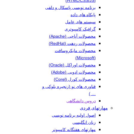
(HTML/CSS/JS)
برنامه نویسی پاسکال و دلفی
پایکاه های داده
سیستم های عامل
گرافیک کامپیوتری
محصولات آپاچی (Apache)
محصولات ردهت (RedHat)
محصولات مایکروسافت
(Microsoft)
محصولات اوراکل (Oracle)
محصولات ادوبی (Adobe)
محصولات کورل (Corel)
فناوری های نو (زنجیره بلوکی و
… )
دروس دانشگاهی
مهارتهای فردی
اصول اولیه برنامه نویسی
زبان انگلیسی
مهارتهای هفتگانه کامپیوتر