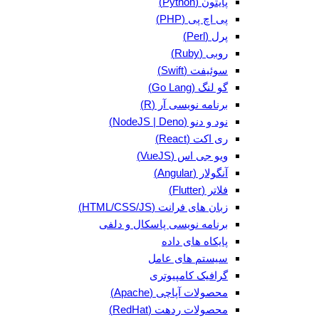
پایتون (Python)
پی اچ پی (PHP)
پرل (Perl)
روبی (Ruby)
سوئیفت (Swift)
گو لنگ (Go Lang)
برنامه نویسی آر (R)
نود و دنو (NodeJS | Deno)
ری اکت (React)
ویو جی اس (VueJS)
آنگولار (Angular)
فلاتر (Flutter)
زبان های فرانت (HTML/CSS/JS)
برنامه نویسی پاسکال و دلفی
پایکاه های داده
سیستم های عامل
گرافیک کامپیوتری
محصولات آپاچی (Apache)
محصولات ردهت (RedHat)