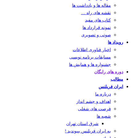
مقاله ها و یادداشت ها
نقشه های راه …
کتاب های مفید
نمونه قرارداد ها
صوتی و تصویری
رویداد ها
اخبار فناوری اطلاعات
مسابقات برنامه نویسی
جشنواره ها و همایش ها
دوره های رایگان
مطالب
ایران فریلنس
درباره ما
اهداف و چشم انداز
فرصت های شغلی
شعبه ها
شرق استان تهران
به ایران فریلنس بپیوندید !