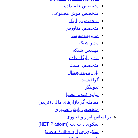
متخصص علم داده
متخصص هوش مصنوعی
متخصص رباتیکز
متخصص متاورس
مدیریت سایت
مدیر شبکه
مهندس شبکه
مدیر پایگاه داده
متخصص امنیت
بازاریاب دیجیتال
گرافیست
تدوینگر
تولید کننده محتوا
معامله گر بازارهای مالی (تریدر)
متخصص پایش تصویری
بر اساس ابزار و فناوری
سکوی دات نت (NET Platform)
سکوی جاوا (Java Platform)