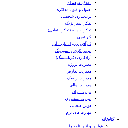
اخلاق حرفه ای
اصول و فنون مذاکره
برندسازی شخصی
تفکر استراتژیک
تفکر نقادانه (تفکر انتقادی)
کار تیمی
کارآفرینی و استارت آپ
مربی گری و منتورینگ
آزادکاری (فریلنسینگ)
مدیریت پروژه
مدیریت تعارض
مدیریت ریسک
مدیریت مالی
مهارت ارائه
مهارت سخنوری
هوش هیجانی
مهارت های نرم
کتابخانه
قوانین و آئین نامه ها