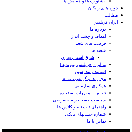
جشنواره ها و همایش ها
دوره های رایگان
مطالب
ایران فریلنس
درباره ما
اهداف و چشم انداز
فرصت های شغلی
شعبه ها
شرق استان تهران
به ایران فریلنس بپیوندید !
اساتید و مدرسین
مجوز ها و گواهی نامه ها
همکاری سازمانی
قوانین و مقررات استفاده
سیاست حفظ حریم خصوصی
راهنمای ثبت نام و کلاس ها
شماره حسابهای بانکی
تماس با ما