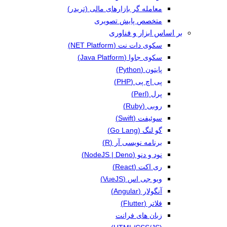
معامله گر بازارهای مالی (تریدر)
متخصص پایش تصویری
بر اساس ابزار و فناوری
سکوی دات نت (NET Platform)
سکوی جاوا (Java Platform)
پایتون (Python)
پی اچ پی (PHP)
پرل (Perl)
روبی (Ruby)
سوئیفت (Swift)
گو لنگ (Go Lang)
برنامه نویسی آر (R)
نود و دنو (NodeJS | Deno)
ری اکت (React)
ویو جی اس (VueJS)
آنگولار (Angular)
فلاتر (Flutter)
زبان های فرانت