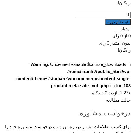
رایگان!
الگوریتم
و
ثبت نام دوره
فلوچارت
امتیاز
عدد
0
از
0
رأی
بدون امتیاز
0 رای
رایگان!
Warning
: Undefined variable $course_downloads in
/home/iiranfr7/public_html/wp-
content/themes/studiare/woocommerce/content-single-
product-meta-side-mob.php
on line
103
1.27k بازدید
0 دیدگاه
حالت مطالعه
درخواست مشاوره
برای کسب اطلاعات بیشتر درباره این دوره درخواست مشاوره خود را