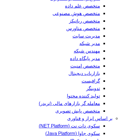
متخصص علم داده
متخصص هوش مصنوعی
متخصص رباتیکز
متخصص متاورس
مدیریت سایت
مدیر شبکه
مهندس شبکه
مدیر پایگاه داده
متخصص امنیت
بازاریاب دیجیتال
گرافیست
تدوینگر
تولید کننده محتوا
معامله گر بازارهای مالی (تریدر)
متخصص پایش تصویری
بر اساس ابزار و فناوری
سکوی دات نت (NET Platform)
سکوی جاوا (Java Platform)