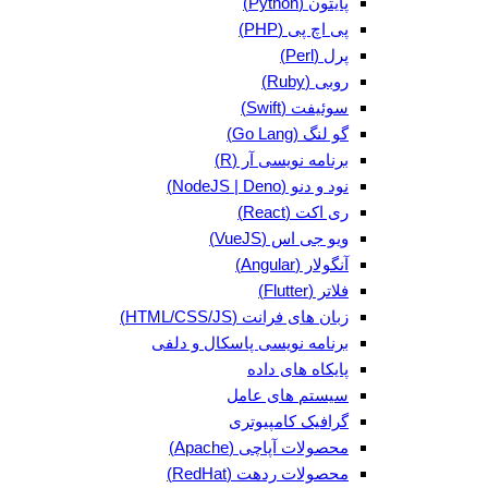
پایتون (Python)
پی اچ پی (PHP)
پرل (Perl)
روبی (Ruby)
سوئیفت (Swift)
گو لنگ (Go Lang)
برنامه نویسی آر (R)
نود و دنو (NodeJS | Deno)
ری اکت (React)
ویو جی اس (VueJS)
آنگولار (Angular)
فلاتر (Flutter)
زبان های فرانت (HTML/CSS/JS)
برنامه نویسی پاسکال و دلفی
پایکاه های داده
سیستم های عامل
گرافیک کامپیوتری
محصولات آپاچی (Apache)
محصولات ردهت (RedHat)