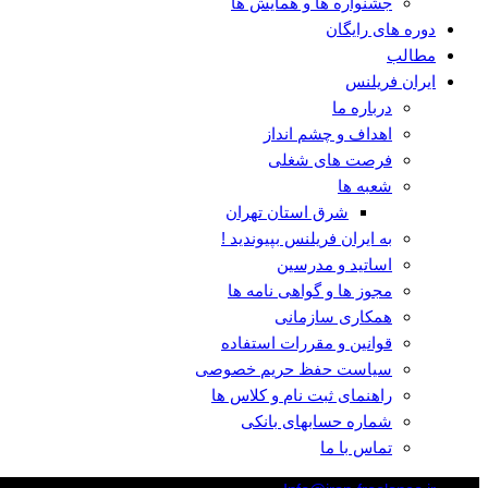
جشنواره ها و همایش ها
دوره های رایگان
مطالب
ایران فریلنس
درباره ما
اهداف و چشم انداز
فرصت های شغلی
شعبه ها
شرق استان تهران
به ایران فریلنس بپیوندید !
اساتید و مدرسین
مجوز ها و گواهی نامه ها
همکاری سازمانی
قوانین و مقررات استفاده
سیاست حفظ حریم خصوصی
راهنمای ثبت نام و کلاس ها
شماره حسابهای بانکی
تماس با ما