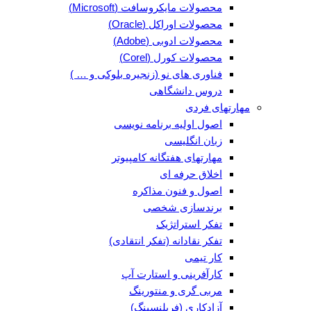
محصولات مایکروسافت (Microsoft)
محصولات اوراکل (Oracle)
محصولات ادوبی (Adobe)
محصولات کورل (Corel)
فناوری های نو (زنجیره بلوکی و … )
دروس دانشگاهی
مهارتهای فردی
اصول اولیه برنامه نویسی
زبان انگلیسی
مهارتهای هفتگانه کامپیوتر
اخلاق حرفه ای
اصول و فنون مذاکره
برندسازی شخصی
تفکر استراتژیک
تفکر نقادانه (تفکر انتقادی)
کار تیمی
کارآفرینی و استارت آپ
مربی گری و منتورینگ
آزادکاری (فریلنسینگ)