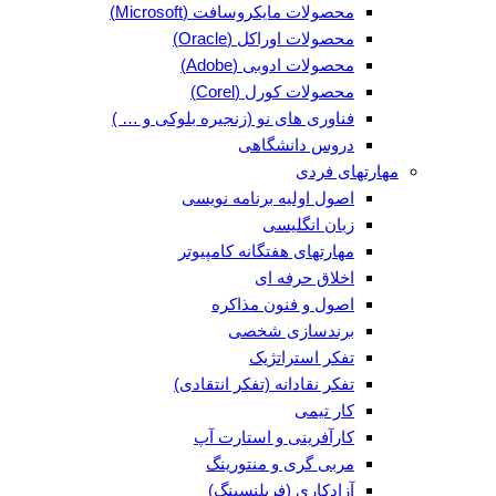
محصولات مایکروسافت (Microsoft)
محصولات اوراکل (Oracle)
محصولات ادوبی (Adobe)
محصولات کورل (Corel)
فناوری های نو (زنجیره بلوکی و … )
دروس دانشگاهی
مهارتهای فردی
اصول اولیه برنامه نویسی
زبان انگلیسی
مهارتهای هفتگانه کامپیوتر
اخلاق حرفه ای
اصول و فنون مذاکره
برندسازی شخصی
تفکر استراتژیک
تفکر نقادانه (تفکر انتقادی)
کار تیمی
کارآفرینی و استارت آپ
مربی گری و منتورینگ
آزادکاری (فریلنسینگ)