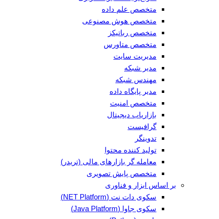
متخصص علم داده
متخصص هوش مصنوعی
متخصص رباتیکز
متخصص متاورس
مدیریت سایت
مدیر شبکه
مهندس شبکه
مدیر پایگاه داده
متخصص امنیت
بازاریاب دیجیتال
گرافیست
تدوینگر
تولید کننده محتوا
معامله گر بازارهای مالی (تریدر)
متخصص پایش تصویری
بر اساس ابزار و فناوری
سکوی دات نت (NET Platform)
سکوی جاوا (Java Platform)