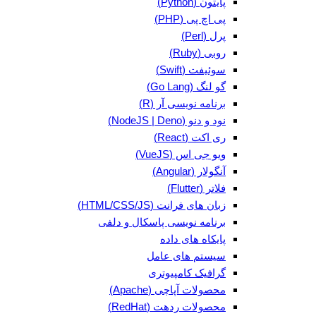
پایتون (Python)
پی اچ پی (PHP)
پرل (Perl)
روبی (Ruby)
سوئیفت (Swift)
گو لنگ (Go Lang)
برنامه نویسی آر (R)
نود و دنو (NodeJS | Deno)
ری اکت (React)
ویو جی اس (VueJS)
آنگولار (Angular)
فلاتر (Flutter)
زبان های فرانت (HTML/CSS/JS)
برنامه نویسی پاسکال و دلفی
پایکاه های داده
سیستم های عامل
گرافیک کامپیوتری
محصولات آپاچی (Apache)
محصولات ردهت (RedHat)