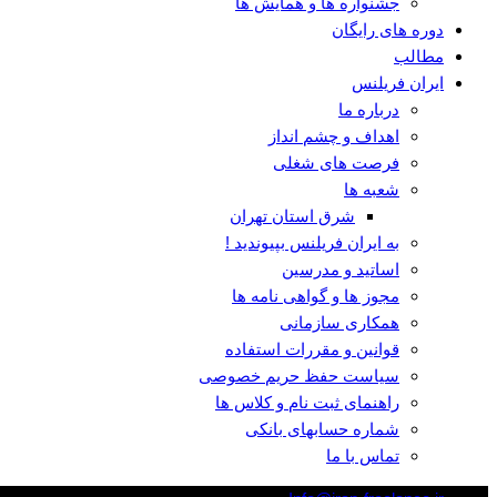
جشنواره ها و همایش ها
دوره های رایگان
مطالب
ایران فریلنس
درباره ما
اهداف و چشم انداز
فرصت های شغلی
شعبه ها
شرق استان تهران
به ایران فریلنس بپیوندید !
اساتید و مدرسین
مجوز ها و گواهی نامه ها
همکاری سازمانی
قوانین و مقررات استفاده
سیاست حفظ حریم خصوصی
راهنمای ثبت نام و کلاس ها
شماره حسابهای بانکی
تماس با ما