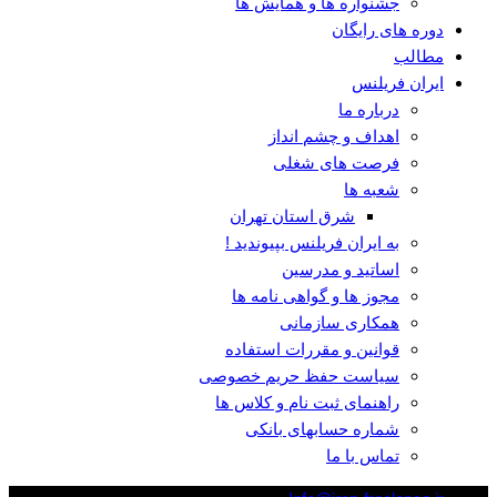
جشنواره ها و همایش ها
دوره های رایگان
مطالب
ایران فریلنس
درباره ما
اهداف و چشم انداز
فرصت های شغلی
شعبه ها
شرق استان تهران
به ایران فریلنس بپیوندید !
اساتید و مدرسین
مجوز ها و گواهی نامه ها
همکاری سازمانی
قوانین و مقررات استفاده
سیاست حفظ حریم خصوصی
راهنمای ثبت نام و کلاس ها
شماره حسابهای بانکی
تماس با ما