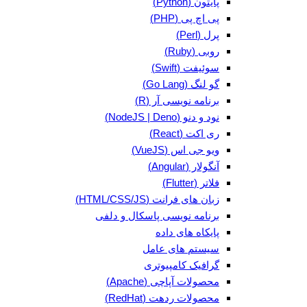
پایتون (Python)
پی اچ پی (PHP)
پرل (Perl)
روبی (Ruby)
سوئیفت (Swift)
گو لنگ (Go Lang)
برنامه نویسی آر (R)
نود و دنو (NodeJS | Deno)
ری اکت (React)
ویو جی اس (VueJS)
آنگولار (Angular)
فلاتر (Flutter)
زبان های فرانت (HTML/CSS/JS)
برنامه نویسی پاسکال و دلفی
پایکاه های داده
سیستم های عامل
گرافیک کامپیوتری
محصولات آپاچی (Apache)
محصولات ردهت (RedHat)