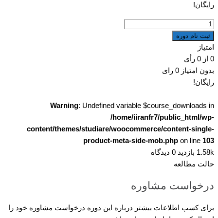
رایگان!
راه
اندازی
ثبت نام دوره
سایت
امتیاز
اینترنتی
0
از
0
رأی
با
بدون امتیاز
0 رای
وردپرس
رایگان!
عدد
Warning
: Undefined variable $course_downloads in
/home/iiranfr7/public_html/wp-
content/themes/studiare/woocommerce/content-single-
product-meta-side-mob.php
on line
103
1.58k بازدید
0 دیدگاه
حالت مطالعه
درخواست مشاوره
برای کسب اطلاعات بیشتر درباره این دوره درخواست مشاوره خود را