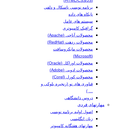
(HTML/CSS/JS)
برنامه نویسی پاسکال و دلفی
پایکاه های داده
سیستم های عامل
گرافیک کامپیوتری
محصولات آپاچی (Apache)
محصولات ردهت (RedHat)
محصولات مایکروسافت
(Microsoft)
محصولات اوراکل (Oracle)
محصولات ادوبی (Adobe)
محصولات کورل (Corel)
فناوری های نو (زنجیره بلوکی و
… )
دروس دانشگاهی
مهارتهای فردی
اصول اولیه برنامه نویسی
زبان انگلیسی
مهارتهای هفتگانه کامپیوتر