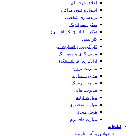
اخلاق حرفه ای
اصول و فنون مذاکره
برندسازی شخصی
تفکر استراتژیک
تفکر نقادانه (تفکر انتقادی)
کار تیمی
کارآفرینی و استارت آپ
مربی گری و منتورینگ
آزادکاری (فریلنسینگ)
مدیریت پروژه
مدیریت تعارض
مدیریت ریسک
مدیریت مالی
مهارت ارائه
مهارت سخنوری
هوش هیجانی
مهارت های نرم
کتابخانه
قوانین و آئین نامه ها