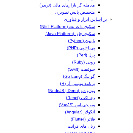
معامله گر بازارهای مالی (تریدر)
متخصص پایش تصویری
بر اساس ابزار و فناوری
سکوی دات نت (NET Platform)
سکوی جاوا (Java Platform)
پایتون (Python)
پی اچ پی (PHP)
پرل (Perl)
روبی (Ruby)
سوئیفت (Swift)
گو لنگ (Go Lang)
برنامه نویسی آر (R)
نود و دنو (NodeJS | Deno)
ری اکت (React)
ویو جی اس (VueJS)
آنگولار (Angular)
فلاتر (Flutter)
زبان های فرانت