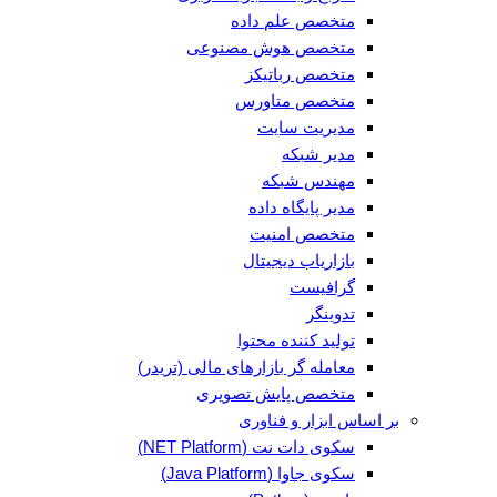
متخصص علم داده
متخصص هوش مصنوعی
متخصص رباتیکز
متخصص متاورس
مدیریت سایت
مدیر شبکه
مهندس شبکه
مدیر پایگاه داده
متخصص امنیت
بازاریاب دیجیتال
گرافیست
تدوینگر
تولید کننده محتوا
معامله گر بازارهای مالی (تریدر)
متخصص پایش تصویری
بر اساس ابزار و فناوری
سکوی دات نت (NET Platform)
سکوی جاوا (Java Platform)