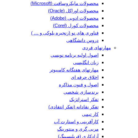
محصولات مایکروسافت (Microsoft)
محصولات اوراکل (Oracle)
محصولات ادوبی (Adobe)
محصولات کورل (Corel)
فناوری های نو (زنجیره بلوکی و … )
دروس دانشگاهی
مهارتهای فردی
اصول اولیه برنامه نویسی
زبان انگلیسی
مهارتهای هفتگانه کامپیوتر
اخلاق حرفه ای
اصول و فنون مذاکره
برندسازی شخصی
تفکر استراتژیک
تفکر نقادانه (تفکر انتقادی)
کار تیمی
کارآفرینی و استارت آپ
مربی گری و منتورینگ
آزادکاری (فریلنسینگ)