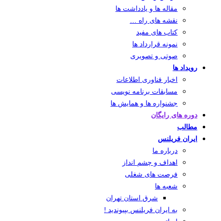
مقاله ها و یادداشت ها
نقشه های راه …
کتاب های مفید
نمونه قرارداد ها
صوتی و تصویری
رویداد ها
اخبار فناوری اطلاعات
مسابقات برنامه نویسی
جشنواره ها و همایش ها
دوره های رایگان
مطالب
ایران فریلنس
درباره ما
اهداف و چشم انداز
فرصت های شغلی
شعبه ها
شرق استان تهران
به ایران فریلنس بپیوندید !