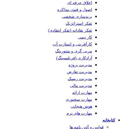
اخلاق حرفه ای
اصول و فنون مذاکره
برندسازی شخصی
تفکر استراتژیک
تفکر نقادانه (تفکر انتقادی)
کار تیمی
کارآفرینی و استارت آپ
مربی گری و منتورینگ
آزادکاری (فریلنسینگ)
مدیریت پروژه
مدیریت تعارض
مدیریت ریسک
مدیریت مالی
مهارت ارائه
مهارت سخنوری
هوش هیجانی
مهارت های نرم
کتابخانه
قوانین و آئین نامه ها