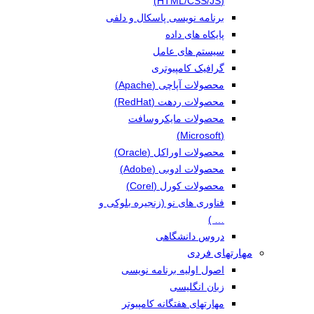
(HTML/CSS/JS)
برنامه نویسی پاسکال و دلفی
پایکاه های داده
سیستم های عامل
گرافیک کامپیوتری
محصولات آپاچی (Apache)
محصولات ردهت (RedHat)
محصولات مایکروسافت
(Microsoft)
محصولات اوراکل (Oracle)
محصولات ادوبی (Adobe)
محصولات کورل (Corel)
فناوری های نو (زنجیره بلوکی و
… )
دروس دانشگاهی
مهارتهای فردی
اصول اولیه برنامه نویسی
زبان انگلیسی
مهارتهای هفتگانه کامپیوتر