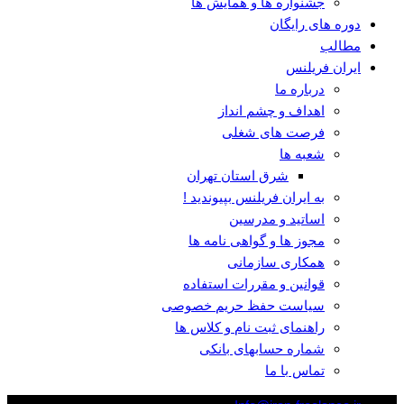
جشنواره ها و همایش ها
دوره های رایگان
مطالب
ایران فریلنس
درباره ما
اهداف و چشم انداز
فرصت های شغلی
شعبه ها
شرق استان تهران
به ایران فریلنس بپیوندید !
اساتید و مدرسین
مجوز ها و گواهی نامه ها
همکاری سازمانی
قوانین و مقررات استفاده
سیاست حفظ حریم خصوصی
راهنمای ثبت نام و کلاس ها
شماره حسابهای بانکی
تماس با ما