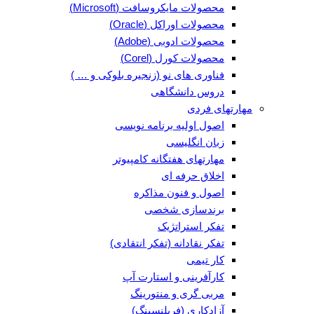
محصولات مایکروسافت (Microsoft)
محصولات اوراکل (Oracle)
محصولات ادوبی (Adobe)
محصولات کورل (Corel)
فناوری های نو (زنجیره بلوکی و … )
دروس دانشگاهی
مهارتهای فردی
اصول اولیه برنامه نویسی
زبان انگلیسی
مهارتهای هفتگانه کامپیوتر
اخلاق حرفه ای
اصول و فنون مذاکره
برندسازی شخصی
تفکر استراتژیک
تفکر نقادانه (تفکر انتقادی)
کار تیمی
کارآفرینی و استارت آپ
مربی گری و منتورینگ
آزادکاری (فریلنسینگ)