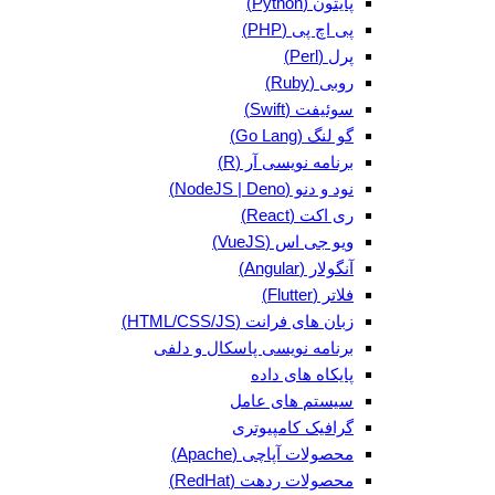
پایتون (Python)
پی اچ پی (PHP)
پرل (Perl)
روبی (Ruby)
سوئیفت (Swift)
گو لنگ (Go Lang)
برنامه نویسی آر (R)
نود و دنو (NodeJS | Deno)
ری اکت (React)
ویو جی اس (VueJS)
آنگولار (Angular)
فلاتر (Flutter)
زبان های فرانت (HTML/CSS/JS)
برنامه نویسی پاسکال و دلفی
پایکاه های داده
سیستم های عامل
گرافیک کامپیوتری
محصولات آپاچی (Apache)
محصولات ردهت (RedHat)