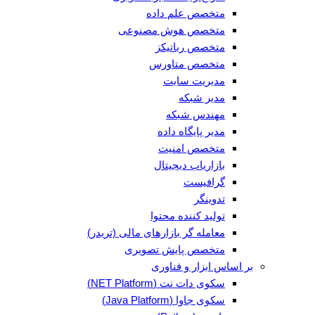
متخصص علم داده
متخصص هوش مصنوعی
متخصص رباتیکز
متخصص متاورس
مدیریت سایت
مدیر شبکه
مهندس شبکه
مدیر پایگاه داده
متخصص امنیت
بازاریاب دیجیتال
گرافیست
تدوینگر
تولید کننده محتوا
معامله گر بازارهای مالی (تریدر)
متخصص پایش تصویری
بر اساس ابزار و فناوری
سکوی دات نت (NET Platform)
سکوی جاوا (Java Platform)