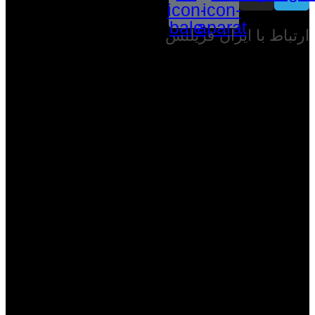
icon-
icon-
bale
aparat
ارتباط با ایران فریلنس
برای ارتباط با ایران فریلنس میتوانید از طریق آدرس های پست
الکترونیکی روابط عمومی و پشتیبانی و یا گفتگوی آنلاین با کارشناسان
در ارتباط باشید و یا از دکمه ارتباط واتساپ استفاده کنید :
پست الکترونیکی روابط عمومی :
Info@Iran-Freelance.ir
پست الکترونیکی پشتیبانی :
Support@Iran-Freelance.ir