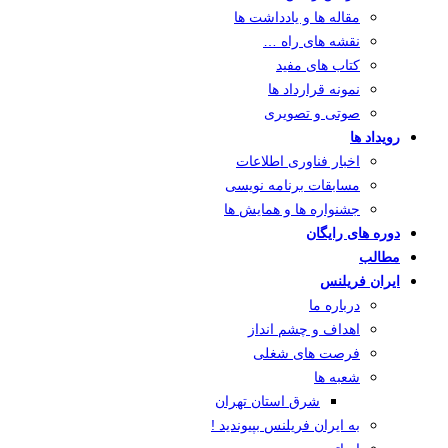
مقاله ها و یادداشت ها
نقشه های راه …
کتاب های مفید
نمونه قرارداد ها
صوتی و تصویری
رویداد ها
اخبار فناوری اطلاعات
مسابقات برنامه نویسی
جشنواره ها و همایش ها
دوره های رایگان
مطالب
ایران فریلنس
درباره ما
اهداف و چشم انداز
فرصت های شغلی
شعبه ها
شرق استان تهران
به ایران فریلنس بپیوندید !