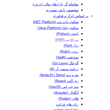
معامله گر بازارهای مالی (تریدر)
متخصص پایش تصویری
بر اساس ابزار و فناوری
سکوی دات نت (NET Platform)
سکوی جاوا (Java Platform)
پایتون (Python)
پی اچ پی (PHP)
پرل (Perl)
روبی (Ruby)
سوئیفت (Swift)
گو لنگ (Go Lang)
برنامه نویسی آر (R)
نود و دنو (NodeJS | Deno)
ری اکت (React)
ویو جی اس (VueJS)
آنگولار (Angular)
فلاتر (Flutter)
زبان های فرانت