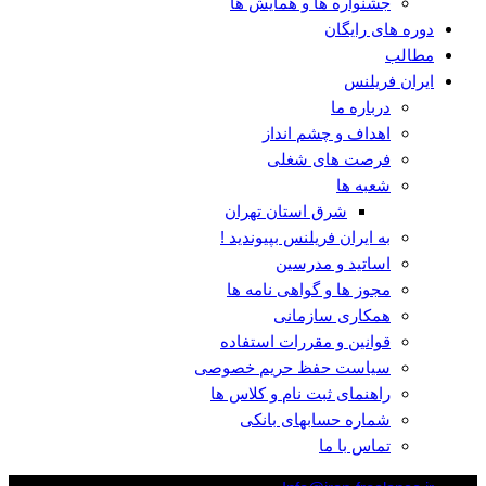
جشنواره ها و همایش ها
دوره های رایگان
مطالب
ایران فریلنس
درباره ما
اهداف و چشم انداز
فرصت های شغلی
شعبه ها
شرق استان تهران
به ایران فریلنس بپیوندید !
اساتید و مدرسین
مجوز ها و گواهی نامه ها
همکاری سازمانی
قوانین و مقررات استفاده
سیاست حفظ حریم خصوصی
راهنمای ثبت نام و کلاس ها
شماره حسابهای بانکی
تماس با ما