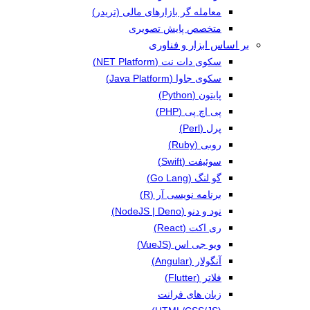
معامله گر بازارهای مالی (تریدر)
متخصص پایش تصویری
بر اساس ابزار و فناوری
سکوی دات نت (NET Platform)
سکوی جاوا (Java Platform)
پایتون (Python)
پی اچ پی (PHP)
پرل (Perl)
روبی (Ruby)
سوئیفت (Swift)
گو لنگ (Go Lang)
برنامه نویسی آر (R)
نود و دنو (NodeJS | Deno)
ری اکت (React)
ویو جی اس (VueJS)
آنگولار (Angular)
فلاتر (Flutter)
زبان های فرانت