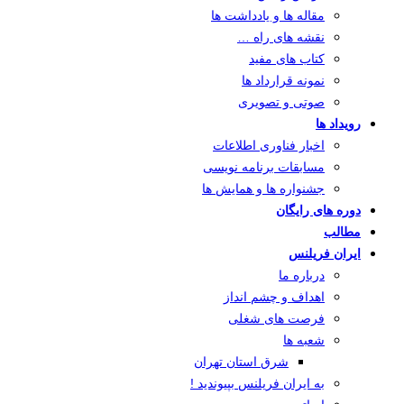
مقاله ها و یادداشت ها
نقشه های راه …
کتاب های مفید
نمونه قرارداد ها
صوتی و تصویری
رویداد ها
اخبار فناوری اطلاعات
مسابقات برنامه نویسی
جشنواره ها و همایش ها
دوره های رایگان
مطالب
ایران فریلنس
درباره ما
اهداف و چشم انداز
فرصت های شغلی
شعبه ها
شرق استان تهران
به ایران فریلنس بپیوندید !