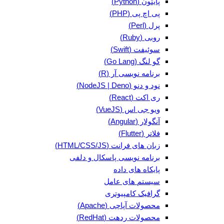
پایتون (Python)
پی اچ پی (PHP)
پرل (Perl)
روبی (Ruby)
سوئیفت (Swift)
گو لنگ (Go Lang)
برنامه نویسی آر (R)
نود و دنو (NodeJS | Deno)
ری اکت (React)
ویو جی اس (VueJS)
آنگولار (Angular)
فلاتر (Flutter)
زبان های فرانت (HTML/CSS/JS)
برنامه نویسی پاسکال و دلفی
پایکاه های داده
سیستم های عامل
گرافیک کامپیوتری
محصولات آپاچی (Apache)
محصولات ردهت (RedHat)