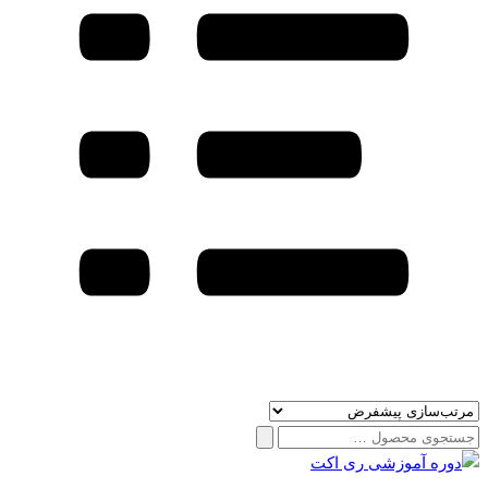
جستجو
برای: