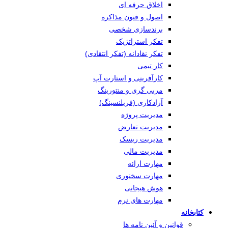
اخلاق حرفه ای
اصول و فنون مذاکره
برندسازی شخصی
تفکر استراتژیک
تفکر نقادانه (تفکر انتقادی)
کار تیمی
کارآفرینی و استارت آپ
مربی گری و منتورینگ
آزادکاری (فریلنسینگ)
مدیریت پروژه
مدیریت تعارض
مدیریت ریسک
مدیریت مالی
مهارت ارائه
مهارت سخنوری
هوش هیجانی
مهارت های نرم
کتابخانه
قوانین و آئین نامه ها