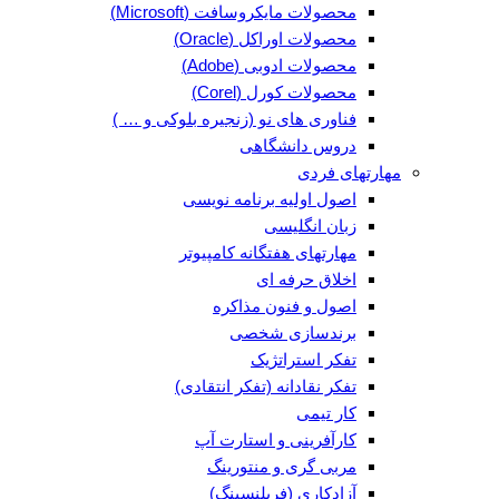
محصولات مایکروسافت (Microsoft)
محصولات اوراکل (Oracle)
محصولات ادوبی (Adobe)
محصولات کورل (Corel)
فناوری های نو (زنجیره بلوکی و … )
دروس دانشگاهی
مهارتهای فردی
اصول اولیه برنامه نویسی
زبان انگلیسی
مهارتهای هفتگانه کامپیوتر
اخلاق حرفه ای
اصول و فنون مذاکره
برندسازی شخصی
تفکر استراتژیک
تفکر نقادانه (تفکر انتقادی)
کار تیمی
کارآفرینی و استارت آپ
مربی گری و منتورینگ
آزادکاری (فریلنسینگ)