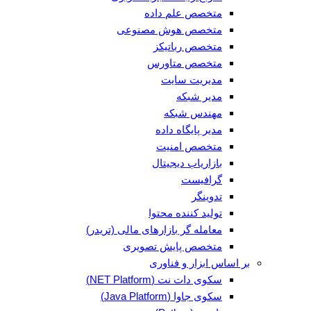
متخصص علم داده
متخصص هوش مصنوعی
متخصص رباتیکز
متخصص متاورس
مدیریت سایت
مدیر شبکه
مهندس شبکه
مدیر پایگاه داده
متخصص امنیت
بازاریاب دیجیتال
گرافیست
تدوینگر
تولید کننده محتوا
معامله گر بازارهای مالی (تریدر)
متخصص پایش تصویری
بر اساس ابزار و فناوری
سکوی دات نت (NET Platform)
سکوی جاوا (Java Platform)