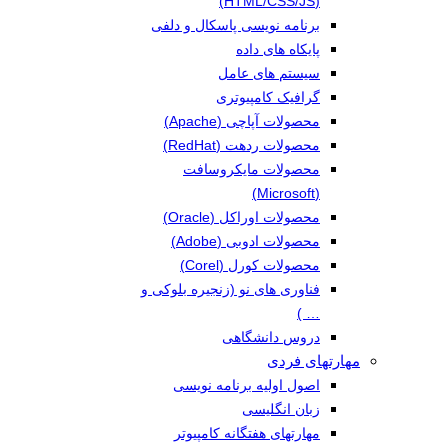
(HTML/CSS/JS)
برنامه نویسی پاسکال و دلفی
پایکاه های داده
سیستم های عامل
گرافیک کامپیوتری
محصولات آپاچی (Apache)
محصولات ردهت (RedHat)
محصولات مایکروسافت
(Microsoft)
محصولات اوراکل (Oracle)
محصولات ادوبی (Adobe)
محصولات کورل (Corel)
فناوری های نو (زنجیره بلوکی و
… )
دروس دانشگاهی
مهارتهای فردی
اصول اولیه برنامه نویسی
زبان انگلیسی
مهارتهای هفتگانه کامپیوتر