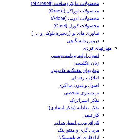
محصولات مایکروسافت (Microsoft)
محصولات اوراکل (Oracle)
محصولات ادوبی (Adobe)
محصولات کورل (Corel)
فناوری های نو (زنجیره بلوکی و … )
دروس دانشگاهی
مهارتهای فردی
اصول اولیه برنامه نویسی
زبان انگلیسی
مهارتهای هفتگانه کامپیوتر
اخلاق حرفه ای
اصول و فنون مذاکره
برندسازی شخصی
تفکر استراتژیک
تفکر نقادانه (تفکر انتقادی)
کار تیمی
کارآفرینی و استارت آپ
مربی گری و منتورینگ
آزادکاری (فریلنسینگ)