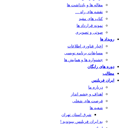
مقاله ها و یادداشت ها
نقشه های راه …
کتاب های مفید
نمونه قرارداد ها
صوتی و تصویری
رویداد ها
اخبار فناوری اطلاعات
مسابقات برنامه نویسی
جشنواره ها و همایش ها
دوره های رایگان
مطالب
ایران فریلنس
درباره ما
اهداف و چشم انداز
فرصت های شغلی
شعبه ها
شرق استان تهران
به ایران فریلنس بپیوندید !