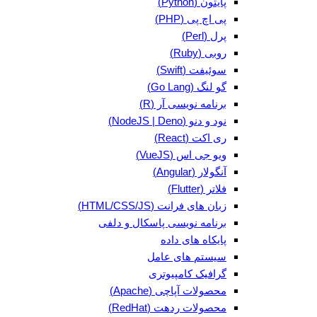
پایتون (Python)
پی اچ پی (PHP)
پرل (Perl)
روبی (Ruby)
سوئیفت (Swift)
گو لنگ (Go Lang)
برنامه نویسی آر (R)
نود و دنو (NodeJS | Deno)
ری اکت (React)
ویو جی اس (VueJS)
آنگولار (Angular)
فلاتر (Flutter)
زبان های فرانت (HTML/CSS/JS)
برنامه نویسی پاسکال و دلفی
پایکاه های داده
سیستم های عامل
گرافیک کامپیوتری
محصولات آپاچی (Apache)
محصولات ردهت (RedHat)