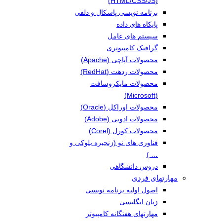
(HTML/CSS/JS)
برنامه نویسی پاسکال و دلفی
پایکاه های داده
سیستم های عامل
گرافیک کامپیوتری
محصولات آپاچی (Apache)
محصولات ردهت (RedHat)
محصولات مایکروسافت
(Microsoft)
محصولات اوراکل (Oracle)
محصولات ادوبی (Adobe)
محصولات کورل (Corel)
فناوری های نو (زنجیره بلوکی و
… )
دروس دانشگاهی
مهارتهای فردی
اصول اولیه برنامه نویسی
زبان انگلیسی
مهارتهای هفتگانه کامپیوتر