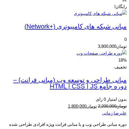
رایگان!
مبانی شبکه های کامپیوتری (+Network)
0
تومان
3,800,000
18%
تخفیف
مبانی طراحی و توسعه وب (مبانی فرانت) –
دوره جامع HTML | CSS | JS
بدون امتیاز
0 رای
قیمت
قیمت
تومان
2,200,000
تومان
1,800,000
اصلی
فعلی
علیرضا زمانی
تومان2,200,000
تومان1,800,000
دوره مبانی طراحی وب و یا مبانی فرانت ویژه افرادی طراحی شده
بود.
است.