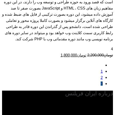
است که قصد ورود به حوزه طراحی و توسعه وب را دارند، در این دوره
مفاهیم زبان های HTML ، CSS و JavaScript بصورت صفر تا صد
آموزش داده میشود، این دوره بصورت ترکیبی از فایل های ضبظ شده و
کارگاه های آنلاین برگزار میشود و بصورت کاملا پروژه محور و تعاملی
طراحی شده است، دانشجو پس از گذراندن این دوره قادر به طراحی
رابط کاربری سمت کلاینت وب خواهد بود و میتواند در سایر دوره های
برنامه نویسی وب مانند دوره مقدماتی وب با PHP شرکت کند.
4
قیمت
قیمت
تومان
2,200,000
تومان
1,800,000
اصلی
فعلی
تومان2,200,000
تومان1,800,000
1
بود.
است.
2
3
درباره ایران فریلنس
با توجه به گسترش فناوری اطلاعات در دنیا و مطرح شدن کسب و کار
فریلنسری و به اصطلاح اقتصاد گیک در دنیا و از طرفی بالا رفتن قیمت