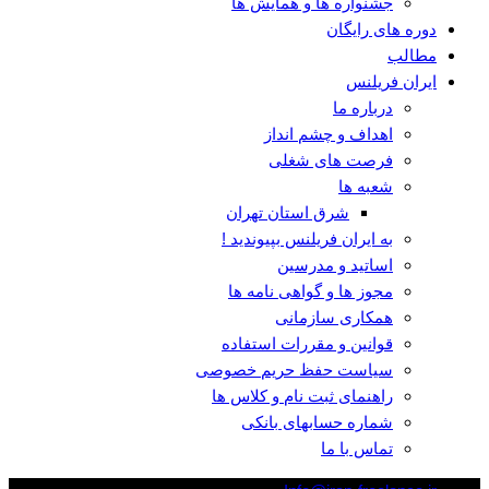
جشنواره ها و همایش ها
دوره های رایگان
مطالب
ایران فریلنس
درباره ما
اهداف و چشم انداز
فرصت های شغلی
شعبه ها
شرق استان تهران
به ایران فریلنس بپیوندید !
اساتید و مدرسین
مجوز ها و گواهی نامه ها
همکاری سازمانی
قوانین و مقررات استفاده
سیاست حفظ حریم خصوصی
راهنمای ثبت نام و کلاس ها
شماره حسابهای بانکی
تماس با ما