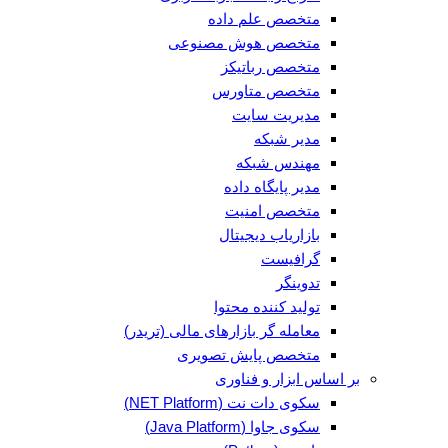
متخصص علم داده
متخصص هوش مصنوعی
متخصص رباتیکز
متخصص متاورس
مدیریت سایت
مدیر شبکه
مهندس شبکه
مدیر پایگاه داده
متخصص امنیت
بازاریاب دیجیتال
گرافیست
تدوینگر
تولید کننده محتوا
معامله گر بازارهای مالی (تریدر)
متخصص پایش تصویری
بر اساس ابزار و فناوری
سکوی دات نت (NET Platform)
سکوی جاوا (Java Platform)