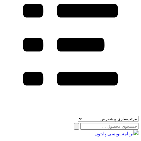
جستجو
برای: