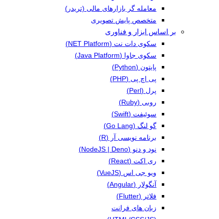
معامله گر بازارهای مالی (تریدر)
متخصص پایش تصویری
بر اساس ابزار و فناوری
سکوی دات نت (NET Platform)
سکوی جاوا (Java Platform)
پایتون (Python)
پی اچ پی (PHP)
پرل (Perl)
روبی (Ruby)
سوئیفت (Swift)
گو لنگ (Go Lang)
برنامه نویسی آر (R)
نود و دنو (NodeJS | Deno)
ری اکت (React)
ویو جی اس (VueJS)
آنگولار (Angular)
فلاتر (Flutter)
زبان های فرانت