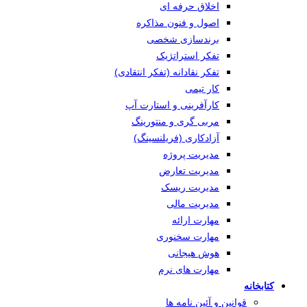
اخلاق حرفه ای
اصول و فنون مذاکره
برندسازی شخصی
تفکر استراتژیک
تفکر نقادانه (تفکر انتقادی)
کار تیمی
کارآفرینی و استارت آپ
مربی گری و منتورینگ
آزادکاری (فریلنسینگ)
مدیریت پروژه
مدیریت تعارض
مدیریت ریسک
مدیریت مالی
مهارت ارائه
مهارت سخنوری
هوش هیجانی
مهارت های نرم
کتابخانه
قوانین و آئین نامه ها