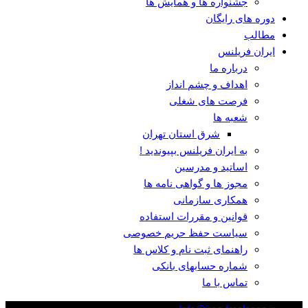
جشنواره ها و همایش ها
دوره های رایگان
مطالب
ایران فریلنس
درباره ما
اهداف و چشم انداز
فرصت های شغلی
شعبه ها
شرق استان تهران
به ایران فریلنس بپیوندید !
اساتید و مدرسین
مجوز ها و گواهی نامه ها
همکاری سازمانی
قوانین و مقررات استفاده
سیاست حفظ حریم خصوصی
راهنمای ثبت نام و کلاس ها
شماره حسابهای بانکی
تماس با ما