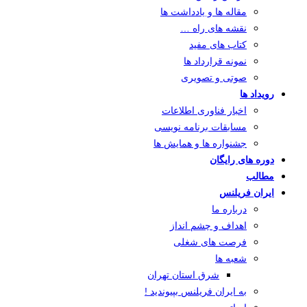
مقاله ها و یادداشت ها
نقشه های راه …
کتاب های مفید
نمونه قرارداد ها
صوتی و تصویری
رویداد ها
اخبار فناوری اطلاعات
مسابقات برنامه نویسی
جشنواره ها و همایش ها
دوره های رایگان
مطالب
ایران فریلنس
درباره ما
اهداف و چشم انداز
فرصت های شغلی
شعبه ها
شرق استان تهران
به ایران فریلنس بپیوندید !