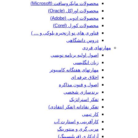
محصولات مایکروسافت (Microsoft)
محصولات اوراکل (Oracle)
محصولات ادوبی (Adobe)
محصولات کورل (Corel)
فناوری های نو (زنجیره بلوکی و … )
دروس دانشگاهی
مهارتهای فردی
اصول اولیه برنامه نویسی
زبان انگلیسی
مهارتهای هفتگانه کامپیوتر
اخلاق حرفه ای
اصول و فنون مذاکره
برندسازی شخصی
تفکر استراتژیک
تفکر نقادانه (تفکر انتقادی)
کار تیمی
کارآفرینی و استارت آپ
مربی گری و منتورینگ
آزادکاری (فریلنسینگ)