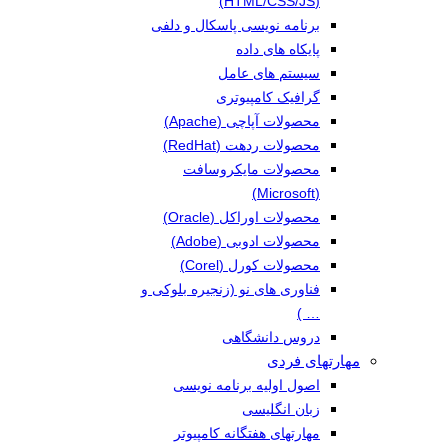
(HTML/CSS/JS)
برنامه نویسی پاسکال و دلفی
پایکاه های داده
سیستم های عامل
گرافیک کامپیوتری
محصولات آپاچی (Apache)
محصولات ردهت (RedHat)
محصولات مایکروسافت
(Microsoft)
محصولات اوراکل (Oracle)
محصولات ادوبی (Adobe)
محصولات کورل (Corel)
فناوری های نو (زنجیره بلوکی و
… )
دروس دانشگاهی
مهارتهای فردی
اصول اولیه برنامه نویسی
زبان انگلیسی
مهارتهای هفتگانه کامپیوتر