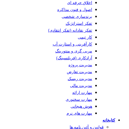
اخلاق حرفه ای
اصول و فنون مذاکره
برندسازی شخصی
تفکر استراتژیک
تفکر نقادانه (تفکر انتقادی)
کار تیمی
کارآفرینی و استارت آپ
مربی گری و منتورینگ
آزادکاری (فریلنسینگ)
مدیریت پروژه
مدیریت تعارض
مدیریت ریسک
مدیریت مالی
مهارت ارائه
مهارت سخنوری
هوش هیجانی
مهارت های نرم
کتابخانه
قوانین و آئین نامه ها