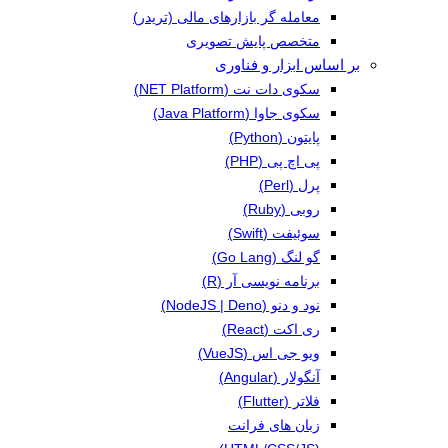
معامله گر بازارهای مالی (تریدر)
متخصص پایش تصویری
بر اساس ابزار و فناوری
سکوی دات نت (NET Platform)
سکوی جاوا (Java Platform)
پایتون (Python)
پی اچ پی (PHP)
پرل (Perl)
روبی (Ruby)
سوئیفت (Swift)
گو لنگ (Go Lang)
برنامه نویسی آر (R)
نود و دنو (NodeJS | Deno)
ری اکت (React)
ویو جی اس (VueJS)
آنگولار (Angular)
فلاتر (Flutter)
زبان های فرانت