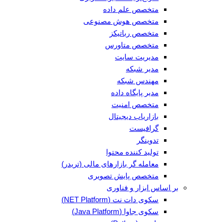
متخصص علم داده
متخصص هوش مصنوعی
متخصص رباتیکز
متخصص متاورس
مدیریت سایت
مدیر شبکه
مهندس شبکه
مدیر پایگاه داده
متخصص امنیت
بازاریاب دیجیتال
گرافیست
تدوینگر
تولید کننده محتوا
معامله گر بازارهای مالی (تریدر)
متخصص پایش تصویری
بر اساس ابزار و فناوری
سکوی دات نت (NET Platform)
سکوی جاوا (Java Platform)