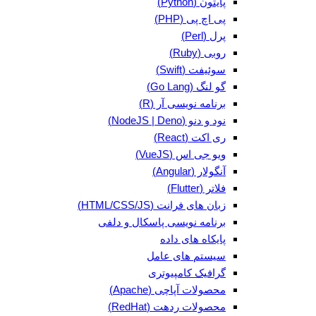
پایتون (Python)
پی اچ پی (PHP)
پرل (Perl)
روبی (Ruby)
سوئیفت (Swift)
گو لنگ (Go Lang)
برنامه نویسی آر (R)
نود و دنو (NodeJS | Deno)
ری اکت (React)
ویو جی اس (VueJS)
آنگولار (Angular)
فلاتر (Flutter)
زبان های فرانت (HTML/CSS/JS)
برنامه نویسی پاسکال و دلفی
پایکاه های داده
سیستم های عامل
گرافیک کامپیوتری
محصولات آپاچی (Apache)
محصولات ردهت (RedHat)