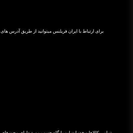
برای ارتباط با ایران فریلنس میتوانید از طریق آدرس های 
تمامي كالاها و خدمات اين پایگاه حسب مورد دارای مجوزهاي ل