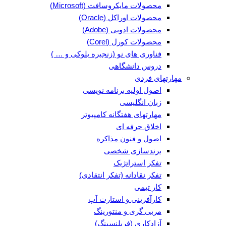
محصولات مایکروسافت (Microsoft)
محصولات اوراکل (Oracle)
محصولات ادوبی (Adobe)
محصولات کورل (Corel)
فناوری های نو (زنجیره بلوکی و … )
دروس دانشگاهی
مهارتهای فردی
اصول اولیه برنامه نویسی
زبان انگلیسی
مهارتهای هفتگانه کامپیوتر
اخلاق حرفه ای
اصول و فنون مذاکره
برندسازی شخصی
تفکر استراتژیک
تفکر نقادانه (تفکر انتقادی)
کار تیمی
کارآفرینی و استارت آپ
مربی گری و منتورینگ
آزادکاری (فریلنسینگ)