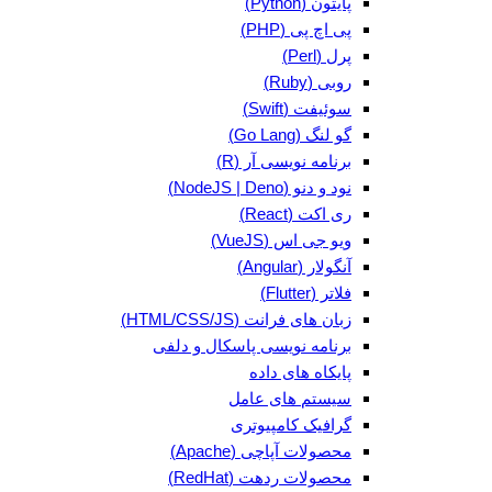
پایتون (Python)
پی اچ پی (PHP)
پرل (Perl)
روبی (Ruby)
سوئیفت (Swift)
گو لنگ (Go Lang)
برنامه نویسی آر (R)
نود و دنو (NodeJS | Deno)
ری اکت (React)
ویو جی اس (VueJS)
آنگولار (Angular)
فلاتر (Flutter)
زبان های فرانت (HTML/CSS/JS)
برنامه نویسی پاسکال و دلفی
پایکاه های داده
سیستم های عامل
گرافیک کامپیوتری
محصولات آپاچی (Apache)
محصولات ردهت (RedHat)