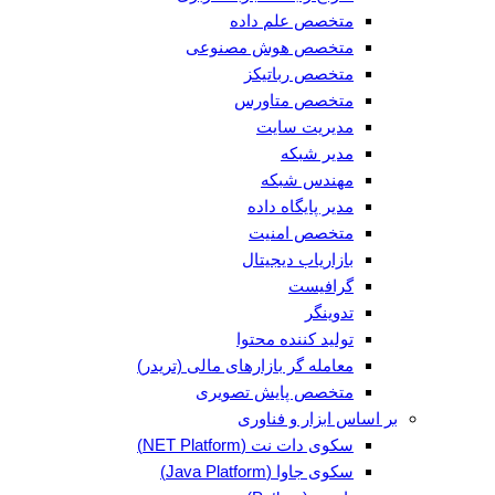
متخصص علم داده
متخصص هوش مصنوعی
متخصص رباتیکز
متخصص متاورس
مدیریت سایت
مدیر شبکه
مهندس شبکه
مدیر پایگاه داده
متخصص امنیت
بازاریاب دیجیتال
گرافیست
تدوینگر
تولید کننده محتوا
معامله گر بازارهای مالی (تریدر)
متخصص پایش تصویری
بر اساس ابزار و فناوری
سکوی دات نت (NET Platform)
سکوی جاوا (Java Platform)