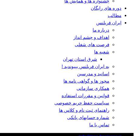
جشنواره ها و همایش ها
دوره های رایگان
مطالب
ایران فریلنس
درباره ما
اهداف و چشم انداز
فرصت های شغلی
شعبه ها
شرق استان تهران
به ایران فریلنس بپیوندید !
اساتید و مدرسین
مجوز ها و گواهی نامه ها
همکاری سازمانی
قوانین و مقررات استفاده
سیاست حفظ حریم خصوصی
راهنمای ثبت نام و کلاس ها
شماره حسابهای بانکی
تماس با ما