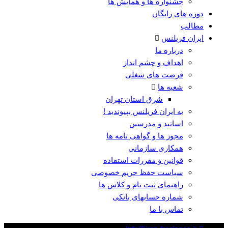
جشنواره ها و همایش ها
دوره های رایگان
مطالب
ایران فریلنس
درباره ما
اهداف و چشم انداز
فرصت های شغلی
شعبه ها
شرق استان تهران
به ایران فریلنس بپیوندید !
اساتید و مدرسین
مجوز ها و گواهی نامه ها
همکاری سازمانی
قوانین و مقررات استفاده
سیاست حفظ حریم خصوصی
راهنمای ثبت نام و کلاس ها
شماره حسابهای بانکی
تماس با ما