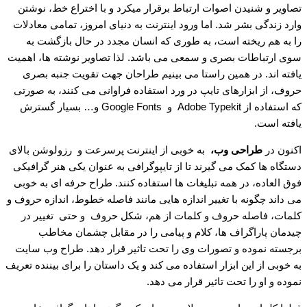
تصاویر و شنیدن اصوات ارتباط برقرار میکرد و با اختراع خط، نوشتن
وارد زندگی بشر شد. اما ورود اینترنت به دنیای امروز، تمامی معادلات
را به هم ریخته است، به طوری که انسان مجدد در حال بازگشت به
سوی ارتباطات بصری و سمعی می باشد. لذا تصاویر نوشته ها، اهمیت
یافته اند. در همین راستا می بینیم طراحان جهت تقویت جنبه بصری
حروف، از ابزارهای تایپ در ورد استفاده فراوانی می کنند، به صورتی
که استفاده از Adobe Typekit و Google Fonts و… بسیار گسترش
یافته است.
اکنون در
طراحی وب،
به خوبی از اینترنت پرسرعت و رزولوشن بالای
دستگاه ها کمک می گیرند تا از تایپوگرافی به عنوان یکی هنر گرافیکی
فوق العاده، در همه تبلیغات ها استفاده کنند. طراح حرفه ای به خوبی
می داند چگونه با تغییر اندازه هایی مانند فاصله خطوط، اندازه حروف و
کلمات، فاصله حروف و کلمات از هم، شکل حروف و حتی تغییر در
چیدمان پاراگراف ها، کلام و پیامی را در مقابل چشمان مخاطب
برجسته نموده و تصورات وی را تحت تاثیر قرار دهد. طراح وب سایت
به خوبی از این ابزار استفاده می کند و یک داستان را برای بیننده تعریف
نموده و او را تحت تاثیر قرار می دهد.