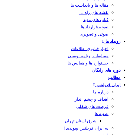
مقاله ها و یادداشت ها
نقشه های راه …
کتاب های مفید
نمونه قرارداد ها
صوتی و تصویری
رویداد ها
اخبار فناوری اطلاعات
مسابقات برنامه نویسی
جشنواره ها و همایش ها
دوره های رایگان
مطالب
ایران فریلنس
درباره ما
اهداف و چشم انداز
فرصت های شغلی
شعبه ها
شرق استان تهران
به ایران فریلنس بپیوندید !