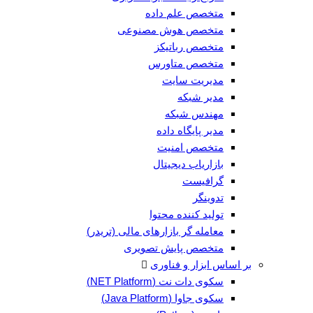
متخصص علم داده
متخصص هوش مصنوعی
متخصص رباتیکز
متخصص متاورس
مدیریت سایت
مدیر شبکه
مهندس شبکه
مدیر پایگاه داده
متخصص امنیت
بازاریاب دیجیتال
گرافیست
تدوینگر
تولید کننده محتوا
معامله گر بازارهای مالی (تریدر)
متخصص پایش تصویری
بر اساس ابزار و فناوری
سکوی دات نت (NET Platform)
سکوی جاوا (Java Platform)