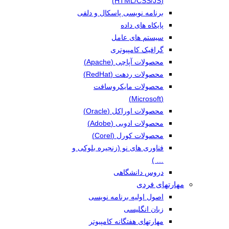
(HTML/CSS/JS)
برنامه نویسی پاسکال و دلفی
پایکاه های داده
سیستم های عامل
گرافیک کامپیوتری
محصولات آپاچی (Apache)
محصولات ردهت (RedHat)
محصولات مایکروسافت
(Microsoft)
محصولات اوراکل (Oracle)
محصولات ادوبی (Adobe)
محصولات کورل (Corel)
فناوری های نو (زنجیره بلوکی و
… )
دروس دانشگاهی
مهارتهای فردی
اصول اولیه برنامه نویسی
زبان انگلیسی
مهارتهای هفتگانه کامپیوتر