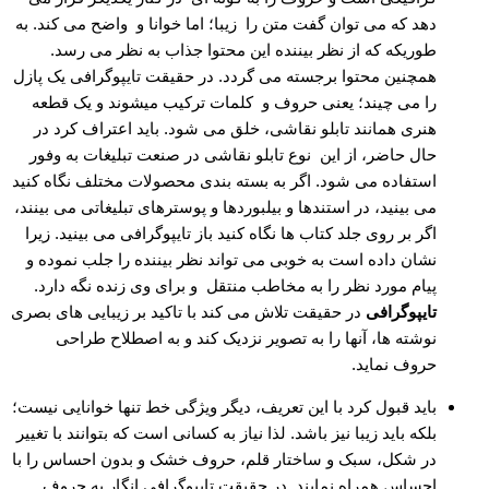
دهد که می توان گفت متن را زیبا؛ اما خوانا و واضح می کند. به
طوریکه که از نظر بیننده این محتوا جذاب به نظر می رسد.
همچنین محتوا برجسته می گردد. در حقیقت تایپوگرافی یک پازل
را می چیند؛ یعنی حروف و کلمات ترکیب میشوند و یک قطعه
هنری همانند تابلو نقاشی، خلق می شود. باید اعتراف کرد در
حال حاضر، از این نوع تابلو نقاشی در صنعت تبلیغات به وفور
استفاده می شود. اگر به بسته بندی محصولات مختلف نگاه کنید
می بینید، در استندها و بیلبوردها و پوسترهای تبلیغاتی می بینند،
اگر بر روی جلد کتاب ها نگاه کنید باز تایپوگرافی می بینید. زیرا
نشان داده است به خوبی می تواند نظر بیننده را جلب نموده و
پیام مورد نظر را به مخاطب منتقل و برای وی زنده نگه دارد.
تایپوگرافی
در حقیقت تلاش می کند با تاکید بر زیبایی های بصری
نوشته ها، آنها را به تصویر نزدیک کند و به اصطلاح طراحی
حروف نماید.
باید قبول کرد با این تعریف، دیگر ویژگی خط تنها خوانایی نیست؛
بلکه باید زیبا نیز باشد. لذا نیاز به کسانی است که بتوانند با تغییر
در شکل، سبک و ساختار قلم، حروف خشک و بدون احساس را با
احساس همراه نمایند. در حقیقت تایپوگرافی انگار به حروف