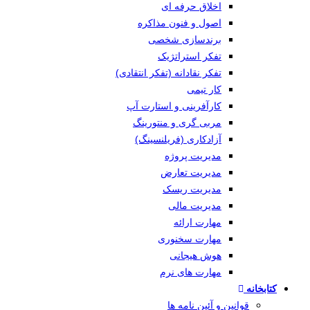
اخلاق حرفه ای
اصول و فنون مذاکره
برندسازی شخصی
تفکر استراتژیک
تفکر نقادانه (تفکر انتقادی)
کار تیمی
کارآفرینی و استارت آپ
مربی گری و منتورینگ
آزادکاری (فریلنسینگ)
مدیریت پروژه
مدیریت تعارض
مدیریت ریسک
مدیریت مالی
مهارت ارائه
مهارت سخنوری
هوش هیجانی
مهارت های نرم
کتابخانه
قوانین و آئین نامه ها