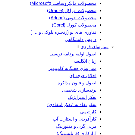
محصولات مایکروسافت (Microsoft)
محصولات اوراکل (Oracle)
محصولات ادوبی (Adobe)
محصولات کورل (Corel)
فناوری های نو (زنجیره بلوکی و … )
دروس دانشگاهی
مهارتهای فردی
اصول اولیه برنامه نویسی
زبان انگلیسی
مهارتهای هفتگانه کامپیوتر
اخلاق حرفه ای
اصول و فنون مذاکره
برندسازی شخصی
تفکر استراتژیک
تفکر نقادانه (تفکر انتقادی)
کار تیمی
کارآفرینی و استارت آپ
مربی گری و منتورینگ
آزادکاری (فریلنسینگ)