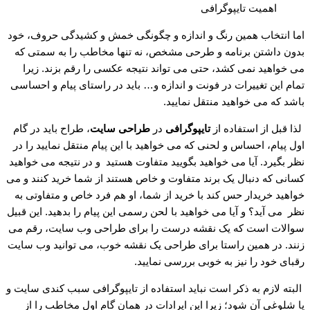
اهمیت تایپوگرافی
اما انتخاب همین رنگ و اندازه و چگونگی خمش و کشیدگی حروف، خود
بدون داشتن برنامه و طرحی مشخص، نه تنها مخاطب را به سمتی که
می خواهید نمی کشد، حتی می تواند نتیجه عکسی را رقم بزند. زیرا
تمام این تغییرات در فونت و اندازه و… باید در راستای پیام و احساسی
باشد که می خواهید منتقل نمایید.
لذا قبل از استفاده از
تایپوگرافی
در
طراحی سایت
، طراح باید در گام
اول پیام، احساس و لحنی که می خواهید با این پیام منتقل نمایید را در
نظر بگیرد. آیا می خواهید بگویید متفاوت هستید و در نتیجه می خواهید
کسانی که دنبال یک برند متفاوت و خاص هستند از شما خرید کنند و می
خواهید خریدار حس کند با خرید از شما، او هم فرد خاص و متفاوتی به
نظر می آید؟ و آیا می خواهید با لحن رسمی این پیام را بدهید. این قبیل
سوالات است که یک نقشه درست را برای طراحی وب سایت، رقم می
زنند. در همین راستا برای طراحی یک نقشه خوب، می توانید وب سایت
رقبای خود را نیز به خوبی بررسی نمایید.
البته لازم به ذکر است نباید استفاده از تایپوگرافی سبب کندی سایت و
یا شلوغی آن شود؛ زیرا این ایرادات در همان گام اول مخاطب را از