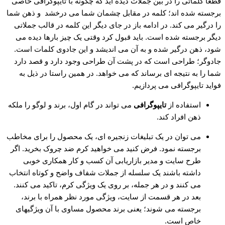
قطعا کلماتی را در بین جملات دیده اید که چگونه با تایپوگرافی خاصی
برجسته شده اند؛ کلمه در مقابل چشمان شما می درخشد و ذهن شما
را درگیر می کند. در ادامه باز در جای دیگر این کلمه در قالب جملاتی
دیگر برجسته شده است. باید قبول کرد وقتی یک چیز بارها دیده می
شود، ذهن درگیر شده و به آن می اندیشد و این جادوی کلمات است.
جادوگر؛ طراحی است که در پشت آن طراحی وجود دارد و قصد دارد
شما را به نتیجه ای برساند که می خواهد. در همین راستا در ذیل به
فواید تایپوگرافی می پردازیم.
استفاده از
تایپوگرافی
می تواند در گام اول، برند و لوگو را ملکه
ذهن افراد کند.
می توان در یک تبلیغات زنجیره ای، یک محصول را برای مخاطب
برجسته نمود. فرض کنید می خواهید کرم ضد چروک بخرید. اگر
طرح سایت و مدیر بازاریابی آن کسب و کار همکاری خوبی
داشته باشند یک سلسله از جملات شفاف واضح و کوتاه انتخاب
می کنند و در هر جمله، بر روی یک ویژگی کرم، تاکید می کنند.
بعد در هر قسمت از سایت، ویژگی مورد نظر همراه با برند،
برجسته می شوند؛ یعنی برند محصول مساوی با آن ویژگیهای
خاص است.