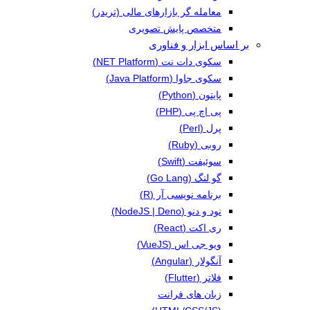
معامله گر بازارهای مالی (تریدر)
متخصص پایش تصویری
بر اساس ابزار و فناوری
سکوی دات نت (NET Platform)
سکوی جاوا (Java Platform)
پایتون (Python)
پی اچ پی (PHP)
پرل (Perl)
روبی (Ruby)
سوئیفت (Swift)
گو لنگ (Go Lang)
برنامه نویسی آر (R)
نود و دنو (NodeJS | Deno)
ری اکت (React)
ویو جی اس (VueJS)
آنگولار (Angular)
فلاتر (Flutter)
زبان های فرانت