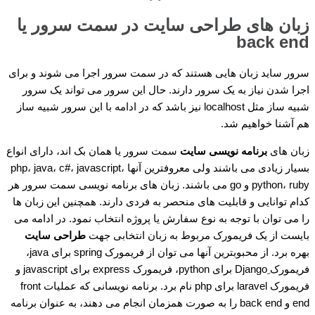
زبان های طراحی سایت در سمت سرور یا
back end
سرور ساید زبان هایی هستند که در سمت سرور اجرا می شوند و برای
اجرا شدن نیاز به یک سرور دارند. حال این سرور می تواند یک سرور
شبیه ساز مثل localhost نیز باشد که در ادامه با این سرور شبیه ساز
هم آشنا خواهیم شد.
زبان های
برنامه نویسی سایت
سمت سرور یا همان بک اند، دارای انواع
بسیار زیادی می باشند ولی معروفترین آنها php، java، c#، javascript،
python، ruby و go می باشند. زبان های برنامه نویسی سمت سرور هر
کدام توانایی و قابلیت های منحصر به فردی دارند. همچنین این زبان ها
را می توان با توجه به نوع سفارش یا پروژه انتخاب نمود. در ادامه می
بایست از یک فریمورک مربوط به زبان انتخابی جهت
طراحی سایت
بهره برد. از محبوبترین آنها می توان از فریمورک spring برای java،
فریمورک ِDjango برای python، فریمورک express برای javascript و
فریمورک laravel برای php نام برد. برنامه نویسانی که عملیات front
end و back end را به صورت همزمان انجام می دهند، به عنوان برنامه