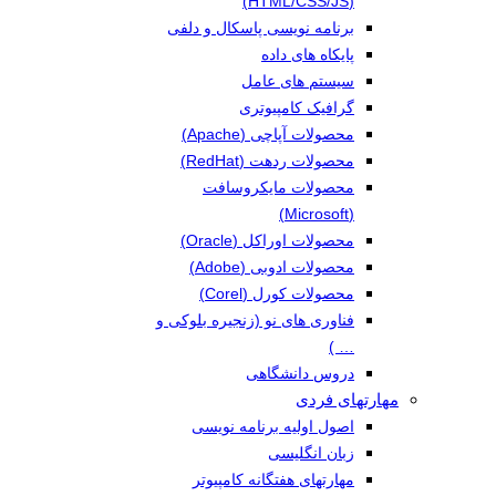
(HTML/CSS/JS)
برنامه نویسی پاسکال و دلفی
پایکاه های داده
سیستم های عامل
گرافیک کامپیوتری
محصولات آپاچی (Apache)
محصولات ردهت (RedHat)
محصولات مایکروسافت
(Microsoft)
محصولات اوراکل (Oracle)
محصولات ادوبی (Adobe)
محصولات کورل (Corel)
فناوری های نو (زنجیره بلوکی و
… )
دروس دانشگاهی
مهارتهای فردی
اصول اولیه برنامه نویسی
زبان انگلیسی
مهارتهای هفتگانه کامپیوتر