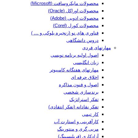
محصولات مایکروسافت (Microsoft)
محصولات اوراکل (Oracle)
محصولات ادوبی (Adobe)
محصولات کورل (Corel)
فناوری های نو (زنجیره بلوکی و … )
دروس دانشگاهی
مهارتهای فردی
اصول اولیه برنامه نویسی
زبان انگلیسی
مهارتهای هفتگانه کامپیوتر
اخلاق حرفه ای
اصول و فنون مذاکره
برندسازی شخصی
تفکر استراتژیک
تفکر نقادانه (تفکر انتقادی)
کار تیمی
کارآفرینی و استارت آپ
مربی گری و منتورینگ
آزادکاری (فریلنسینگ)