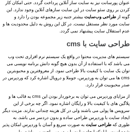
عنوان پورسانت نیز به سایت ساز آنلاین پرداخت گردد. حتی امکان کار
کردن بر روی سئو سایت در این سایت سازهای آنلاین وجود ندارد. این
گونه از
طراحی وب‌سایت
بیشتر جنبه زیر مجموعه بودن را دارد و
سایت مورد نظر مستقل نیست. در کل این روش به دلیل محدودیت ها و
عدم استقلال سایت پیشنهاد نمی گردد.
طراحی سایت با cms
سیستم های مدیریت محتوا در واقع یک سیستم نرم افزاری تحت وب
می باشد که با استفاده از آن بدون هیچ گونه دانش برنامه نویسی می
توان یک سایت با کیفیت بالا طراحی نمود. از معروفترین و محبوبترین
cms ها می توان به وردپرس، جوملا و دروپال اشاره کرد که وردپرس در
صدر محبوبیت قرار دارد.
از مزایای وردپرس می توان به برخوردار بودن این cms به قالب ها و
پلاگین های با کیفیت بالا و رایگان اشاره نمود. اگر چه برخی از این
سرویس ها پولی می باشند ولی در کل هزینه چندانی ندارند. مزیت دیگر
ایجاد سایت با وردپرس طراحی ساده و بدون دردسر می باشد. به
طوری که
طراحی سایت
به صورت سریع و آسان با وردپرس امکان پذیر
شده است. با اینکه ایجاد سایت با وردپرس راحت می باشد، ولی