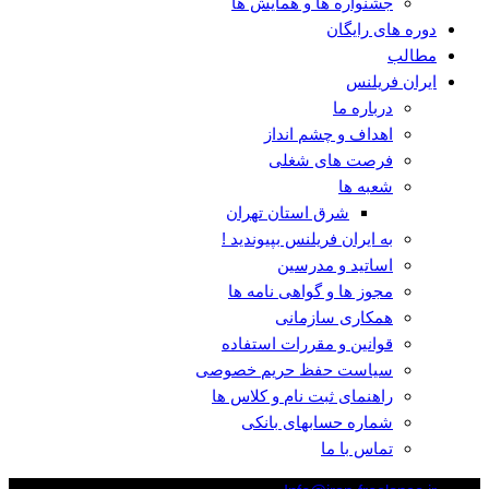
جشنواره ها و همایش ها
دوره های رایگان
مطالب
ایران فریلنس
درباره ما
اهداف و چشم انداز
فرصت های شغلی
شعبه ها
شرق استان تهران
به ایران فریلنس بپیوندید !
اساتید و مدرسین
مجوز ها و گواهی نامه ها
همکاری سازمانی
قوانین و مقررات استفاده
سیاست حفظ حریم خصوصی
راهنمای ثبت نام و کلاس ها
شماره حسابهای بانکی
تماس با ما