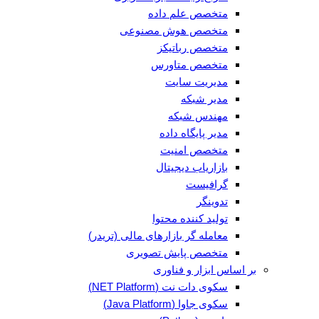
متخصص علم داده
متخصص هوش مصنوعی
متخصص رباتیکز
متخصص متاورس
مدیریت سایت
مدیر شبکه
مهندس شبکه
مدیر پایگاه داده
متخصص امنیت
بازاریاب دیجیتال
گرافیست
تدوینگر
تولید کننده محتوا
معامله گر بازارهای مالی (تریدر)
متخصص پایش تصویری
بر اساس ابزار و فناوری
سکوی دات نت (NET Platform)
سکوی جاوا (Java Platform)