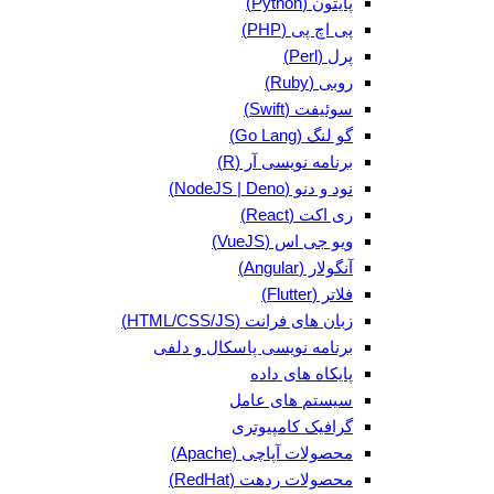
پایتون (Python)
پی اچ پی (PHP)
پرل (Perl)
روبی (Ruby)
سوئیفت (Swift)
گو لنگ (Go Lang)
برنامه نویسی آر (R)
نود و دنو (NodeJS | Deno)
ری اکت (React)
ویو جی اس (VueJS)
آنگولار (Angular)
فلاتر (Flutter)
زبان های فرانت (HTML/CSS/JS)
برنامه نویسی پاسکال و دلفی
پایکاه های داده
سیستم های عامل
گرافیک کامپیوتری
محصولات آپاچی (Apache)
محصولات ردهت (RedHat)