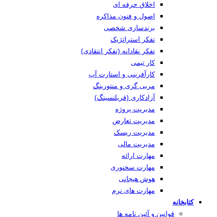
اخلاق حرفه ای
اصول و فنون مذاکره
برندسازی شخصی
تفکر استراتژیک
تفکر نقادانه (تفکر انتقادی)
کار تیمی
کارآفرینی و استارت آپ
مربی گری و منتورینگ
آزادکاری (فریلنسینگ)
مدیریت پروژه
مدیریت تعارض
مدیریت ریسک
مدیریت مالی
مهارت ارائه
مهارت سخنوری
هوش هیجانی
مهارت های نرم
کتابخانه
قوانین و آئین نامه ها