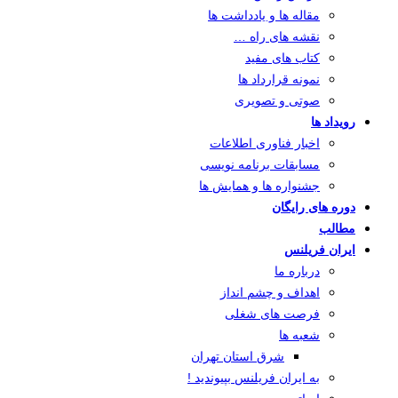
مقاله ها و یادداشت ها
نقشه های راه …
کتاب های مفید
نمونه قرارداد ها
صوتی و تصویری
رویداد ها
اخبار فناوری اطلاعات
مسابقات برنامه نویسی
جشنواره ها و همایش ها
دوره های رایگان
مطالب
ایران فریلنس
درباره ما
اهداف و چشم انداز
فرصت های شغلی
شعبه ها
شرق استان تهران
به ایران فریلنس بپیوندید !