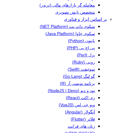
معامله گر بازارهای مالی (تریدر)
متخصص پایش تصویری
بر اساس ابزار و فناوری
سکوی دات نت (NET Platform)
سکوی جاوا (Java Platform)
پایتون (Python)
پی اچ پی (PHP)
پرل (Perl)
روبی (Ruby)
سوئیفت (Swift)
گو لنگ (Go Lang)
برنامه نویسی آر (R)
نود و دنو (NodeJS | Deno)
ری اکت (React)
ویو جی اس (VueJS)
آنگولار (Angular)
فلاتر (Flutter)
زبان های فرانت