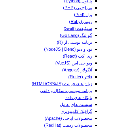
پایتون (Python)
پی اچ پی (PHP)
پرل (Perl)
روبی (Ruby)
سوئیفت (Swift)
گو لنگ (Go Lang)
برنامه نویسی آر (R)
نود و دنو (NodeJS | Deno)
ری اکت (React)
ویو جی اس (VueJS)
آنگولار (Angular)
فلاتر (Flutter)
زبان های فرانت (HTML/CSS/JS)
برنامه نویسی پاسکال و دلفی
پایکاه های داده
سیستم های عامل
گرافیک کامپیوتری
محصولات آپاچی (Apache)
محصولات ردهت (RedHat)