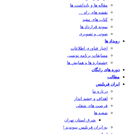
مقاله ها و یادداشت ها
نقشه های راه …
کتاب های مفید
نمونه قرارداد ها
صوتی و تصویری
رویداد ها
اخبار فناوری اطلاعات
مسابقات برنامه نویسی
جشنواره ها و همایش ها
دوره های رایگان
مطالب
ایران فریلنس
درباره ما
اهداف و چشم انداز
فرصت های شغلی
شعبه ها
شرق استان تهران
به ایران فریلنس بپیوندید !