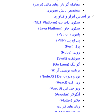
معامله گر بازارهای مالی (تریدر)
متخصص پایش تصویری
بر اساس ابزار و فناوری
سکوی دات نت (NET Platform)
سکوی جاوا (Java Platform)
پایتون (Python)
پی اچ پی (PHP)
پرل (Perl)
روبی (Ruby)
سوئیفت (Swift)
گو لنگ (Go Lang)
برنامه نویسی آر (R)
نود و دنو (NodeJS | Deno)
ری اکت (React)
ویو جی اس (VueJS)
آنگولار (Angular)
فلاتر (Flutter)
زبان های فرانت