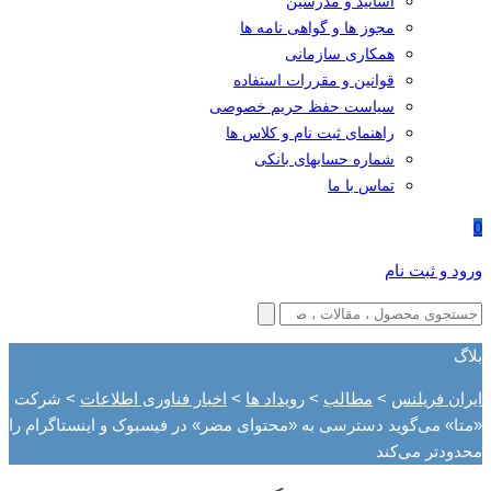
اساتید و مدرسین
مجوز ها و گواهی نامه ها
همکاری سازمانی
قوانین و مقررات استفاده
سیاست حفظ حریم خصوصی
راهنمای ثبت نام و کلاس ها
شماره حسابهای بانکی
تماس با ما
0
ورود و ثبت نام
بلاگ
ایران فریلنس
>
مطالب
>
رویداد ها
>
اخبار فناوری اطلاعات
>
شرکت
«متا» می‌گوید دسترسی به «محتوای مضر» در فیسبوک و اینستاگرام را
محدودتر می‌کند