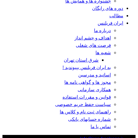
جشنواره ها و همایش ها
دوره های رایگان
مطالب
ایران فریلنس
درباره ما
اهداف و چشم انداز
فرصت های شغلی
شعبه ها
شرق استان تهران
به ایران فریلنس بپیوندید !
اساتید و مدرسین
مجوز ها و گواهی نامه ها
همکاری سازمانی
قوانین و مقررات استفاده
سیاست حفظ حریم خصوصی
راهنمای ثبت نام و کلاس ها
شماره حسابهای بانکی
تماس با ما