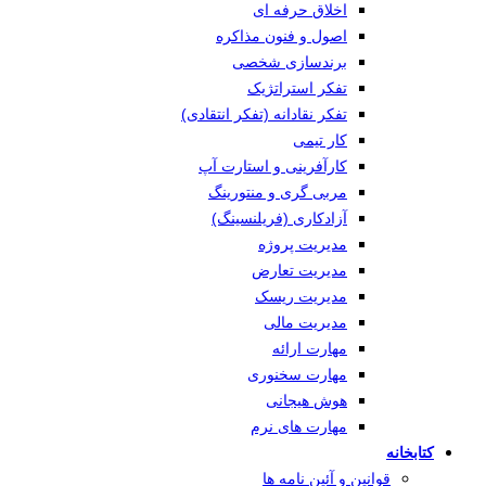
اخلاق حرفه ای
اصول و فنون مذاکره
برندسازی شخصی
تفکر استراتژیک
تفکر نقادانه (تفکر انتقادی)
کار تیمی
کارآفرینی و استارت آپ
مربی گری و منتورینگ
آزادکاری (فریلنسینگ)
مدیریت پروژه
مدیریت تعارض
مدیریت ریسک
مدیریت مالی
مهارت ارائه
مهارت سخنوری
هوش هیجانی
مهارت های نرم
کتابخانه
قوانین و آئین نامه ها