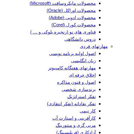
محصولات مایکروسافت (Microsoft)
محصولات اوراکل (Oracle)
محصولات ادوبی (Adobe)
محصولات کورل (Corel)
فناوری های نو (زنجیره بلوکی و … )
دروس دانشگاهی
مهارتهای فردی
اصول اولیه برنامه نویسی
زبان انگلیسی
مهارتهای هفتگانه کامپیوتر
اخلاق حرفه ای
اصول و فنون مذاکره
برندسازی شخصی
تفکر استراتژیک
تفکر نقادانه (تفکر انتقادی)
کار تیمی
کارآفرینی و استارت آپ
مربی گری و منتورینگ
آزادکاری (فریلنسینگ)