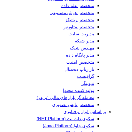
متخصص علم داده
متخصص هوش مصنوعی
متخصص رباتیکز
متخصص متاورس
مدیریت سایت
مدیر شبکه
مهندس شبکه
مدیر پایگاه داده
متخصص امنیت
بازاریاب دیجیتال
گرافیست
تدوینگر
تولید کننده محتوا
معامله گر بازارهای مالی (تریدر)
متخصص پایش تصویری
بر اساس ابزار و فناوری
سکوی دات نت (NET Platform)
سکوی جاوا (Java Platform)