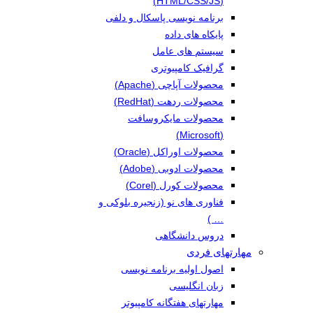
(HTML/CSS/JS)
برنامه نویسی پاسکال و دلفی
پایکاه های داده
سیستم های عامل
گرافیک کامپیوتری
محصولات آپاچی (Apache)
محصولات ردهت (RedHat)
محصولات مایکروسافت
(Microsoft)
محصولات اوراکل (Oracle)
محصولات ادوبی (Adobe)
محصولات کورل (Corel)
فناوری های نو (زنجیره بلوکی و
… )
دروس دانشگاهی
مهارتهای فردی
اصول اولیه برنامه نویسی
زبان انگلیسی
مهارتهای هفتگانه کامپیوتر