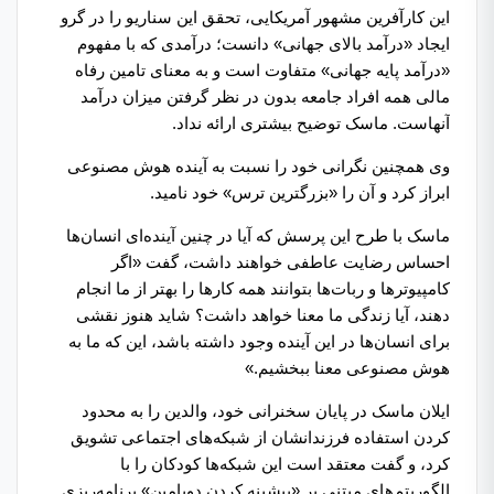
این کارآفرین مشهور آمریکایی، تحقق این سناریو را در گرو
ایجاد «درآمد بالای جهانی» دانست؛ درآمدی که با مفهوم
«درآمد پایه جهانی» متفاوت است و به معنای تامین رفاه
مالی همه افراد جامعه بدون در نظر گرفتن میزان درآمد
آنهاست. ماسک توضیح بیشتری ارائه نداد.
وی همچنین نگرانی خود را نسبت به آینده هوش مصنوعی
ابراز کرد و آن را «بزرگترین ترس» خود نامید.
ماسک با طرح این پرسش که آیا در چنین آینده‌ای انسان‌ها
احساس رضایت عاطفی خواهند داشت، گفت «اگر
کامپیوترها و ربات‌ها بتوانند همه کارها را بهتر از ما انجام
دهند، آیا زندگی ما معنا خواهد داشت؟ شاید هنوز نقشی
برای انسان‌ها در این آینده وجود داشته باشد، این که ما به
هوش مصنوعی معنا ببخشیم.»
ایلان ماسک در پایان سخنرانی خود، والدین را به محدود
کردن استفاده فرزندانشان از شبکه‌های اجتماعی تشویق
کرد، و گفت معتقد است این شبکه‌ها کودکان را با
الگوریتم‌های مبتنی بر «بیشینه کردن دوپامین» برنامه‌ریزی