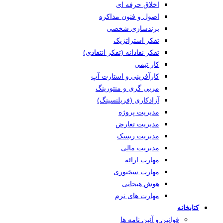
اخلاق حرفه ای
اصول و فنون مذاکره
برندسازی شخصی
تفکر استراتژیک
تفکر نقادانه (تفکر انتقادی)
کار تیمی
کارآفرینی و استارت آپ
مربی گری و منتورینگ
آزادکاری (فریلنسینگ)
مدیریت پروژه
مدیریت تعارض
مدیریت ریسک
مدیریت مالی
مهارت ارائه
مهارت سخنوری
هوش هیجانی
مهارت های نرم
کتابخانه
قوانین و آئین نامه ها