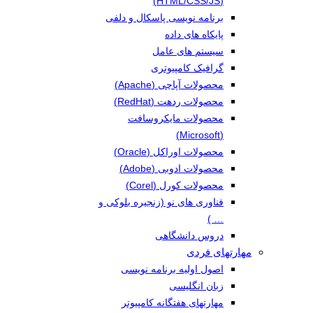
(HTML/CSS/JS)
برنامه نویسی پاسکال و دلفی
پایکاه های داده
سیستم های عامل
گرافیک کامپیوتری
محصولات آپاچی (Apache)
محصولات ردهت (RedHat)
محصولات مایکروسافت
(Microsoft)
محصولات اوراکل (Oracle)
محصولات ادوبی (Adobe)
محصولات کورل (Corel)
فناوری های نو (زنجیره بلوکی و
… )
دروس دانشگاهی
مهارتهای فردی
اصول اولیه برنامه نویسی
زبان انگلیسی
مهارتهای هفتگانه کامپیوتر