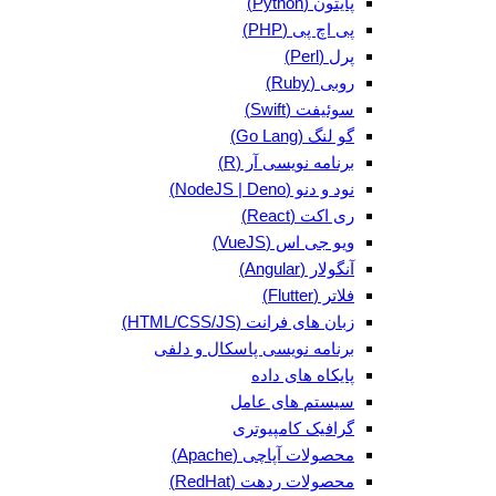
پایتون (Python)
پی اچ پی (PHP)
پرل (Perl)
روبی (Ruby)
سوئیفت (Swift)
گو لنگ (Go Lang)
برنامه نویسی آر (R)
نود و دنو (NodeJS | Deno)
ری اکت (React)
ویو جی اس (VueJS)
آنگولار (Angular)
فلاتر (Flutter)
زبان های فرانت (HTML/CSS/JS)
برنامه نویسی پاسکال و دلفی
پایکاه های داده
سیستم های عامل
گرافیک کامپیوتری
محصولات آپاچی (Apache)
محصولات ردهت (RedHat)