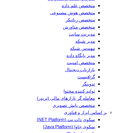
متخصص علم داده
متخصص هوش مصنوعی
متخصص رباتیکز
متخصص متاورس
مدیریت سایت
مدیر شبکه
مهندس شبکه
مدیر پایگاه داده
متخصص امنیت
بازاریاب دیجیتال
گرافیست
تدوینگر
تولید کننده محتوا
معامله گر بازارهای مالی (تریدر)
متخصص پایش تصویری
بر اساس ابزار و فناوری
سکوی دات نت (NET Platform)
سکوی جاوا (Java Platform)