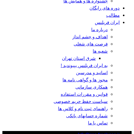
جشنواره ها و همایش ها
دوره های رایگان
مطالب
ایران فریلنس
درباره ما
اهداف و چشم انداز
فرصت های شغلی
شعبه ها
شرق استان تهران
به ایران فریلنس بپیوندید !
اساتید و مدرسین
مجوز ها و گواهی نامه ها
همکاری سازمانی
قوانین و مقررات استفاده
سیاست حفظ حریم خصوصی
راهنمای ثبت نام و کلاس ها
شماره حسابهای بانکی
تماس با ما