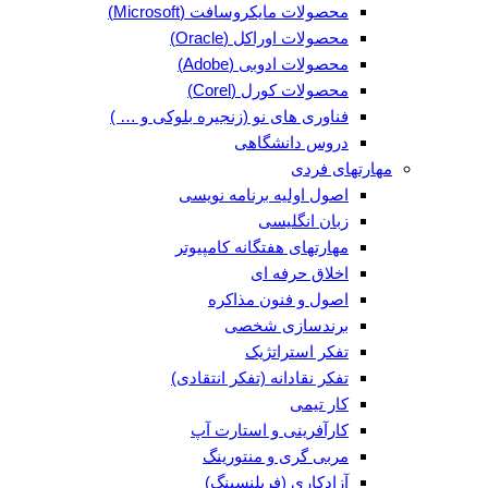
محصولات مایکروسافت (Microsoft)
محصولات اوراکل (Oracle)
محصولات ادوبی (Adobe)
محصولات کورل (Corel)
فناوری های نو (زنجیره بلوکی و … )
دروس دانشگاهی
مهارتهای فردی
اصول اولیه برنامه نویسی
زبان انگلیسی
مهارتهای هفتگانه کامپیوتر
اخلاق حرفه ای
اصول و فنون مذاکره
برندسازی شخصی
تفکر استراتژیک
تفکر نقادانه (تفکر انتقادی)
کار تیمی
کارآفرینی و استارت آپ
مربی گری و منتورینگ
آزادکاری (فریلنسینگ)