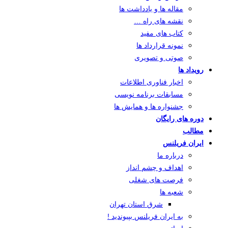
مقاله ها و یادداشت ها
نقشه های راه …
کتاب های مفید
نمونه قرارداد ها
صوتی و تصویری
رویداد ها
اخبار فناوری اطلاعات
مسابقات برنامه نویسی
جشنواره ها و همایش ها
دوره های رایگان
مطالب
ایران فریلنس
درباره ما
اهداف و چشم انداز
فرصت های شغلی
شعبه ها
شرق استان تهران
به ایران فریلنس بپیوندید !