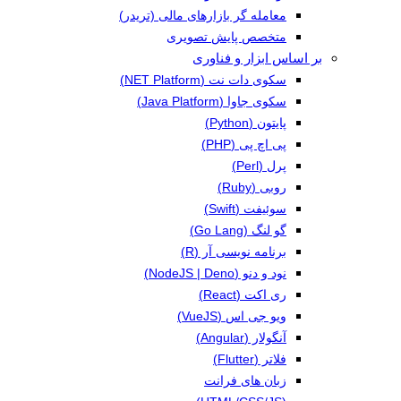
معامله گر بازارهای مالی (تریدر)
متخصص پایش تصویری
بر اساس ابزار و فناوری
سکوی دات نت (NET Platform)
سکوی جاوا (Java Platform)
پایتون (Python)
پی اچ پی (PHP)
پرل (Perl)
روبی (Ruby)
سوئیفت (Swift)
گو لنگ (Go Lang)
برنامه نویسی آر (R)
نود و دنو (NodeJS | Deno)
ری اکت (React)
ویو جی اس (VueJS)
آنگولار (Angular)
فلاتر (Flutter)
زبان های فرانت