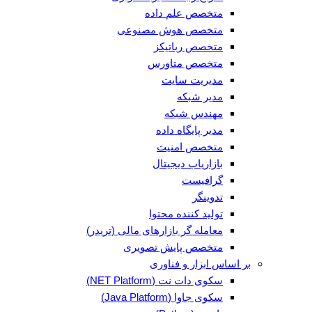
متخصص علم داده
متخصص هوش مصنوعی
متخصص رباتیکز
متخصص متاورس
مدیریت سایت
مدیر شبکه
مهندس شبکه
مدیر پایگاه داده
متخصص امنیت
بازاریاب دیجیتال
گرافیست
تدوینگر
تولید کننده محتوا
معامله گر بازارهای مالی (تریدر)
متخصص پایش تصویری
بر اساس ابزار و فناوری
سکوی دات نت (NET Platform)
سکوی جاوا (Java Platform)