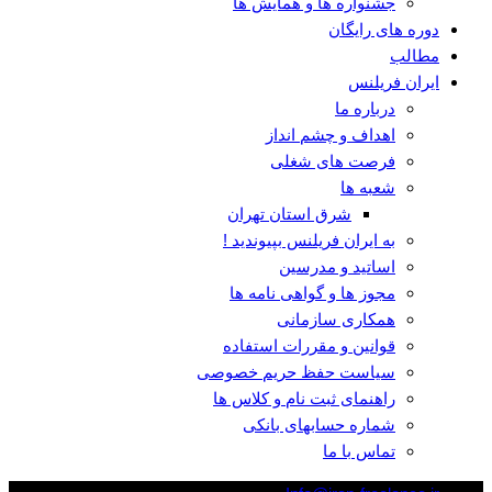
جشنواره ها و همایش ها
دوره های رایگان
مطالب
ایران فریلنس
درباره ما
اهداف و چشم انداز
فرصت های شغلی
شعبه ها
شرق استان تهران
به ایران فریلنس بپیوندید !
اساتید و مدرسین
مجوز ها و گواهی نامه ها
همکاری سازمانی
قوانین و مقررات استفاده
سیاست حفظ حریم خصوصی
راهنمای ثبت نام و کلاس ها
شماره حسابهای بانکی
تماس با ما