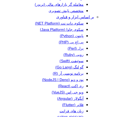
معامله گر بازارهای مالی (تریدر)
متخصص پایش تصویری
بر اساس ابزار و فناوری
سکوی دات نت (NET Platform)
سکوی جاوا (Java Platform)
پایتون (Python)
پی اچ پی (PHP)
پرل (Perl)
روبی (Ruby)
سوئیفت (Swift)
گو لنگ (Go Lang)
برنامه نویسی آر (R)
نود و دنو (NodeJS | Deno)
ری اکت (React)
ویو جی اس (VueJS)
آنگولار (Angular)
فلاتر (Flutter)
زبان های فرانت