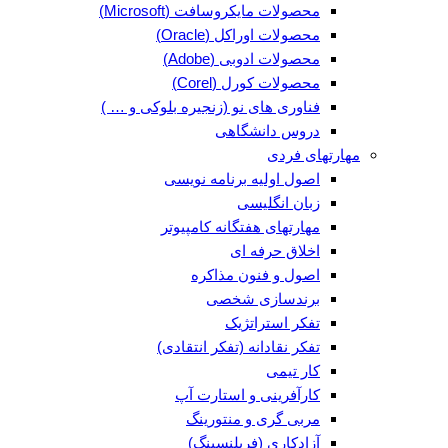
محصولات مایکروسافت (Microsoft)
محصولات اوراکل (Oracle)
محصولات ادوبی (Adobe)
محصولات کورل (Corel)
فناوری های نو (زنجیره بلوکی و … )
دروس دانشگاهی
مهارتهای فردی
اصول اولیه برنامه نویسی
زبان انگلیسی
مهارتهای هفتگانه کامپیوتر
اخلاق حرفه ای
اصول و فنون مذاکره
برندسازی شخصی
تفکر استراتژیک
تفکر نقادانه (تفکر انتقادی)
کار تیمی
کارآفرینی و استارت آپ
مربی گری و منتورینگ
آزادکاری (فریلنسینگ)