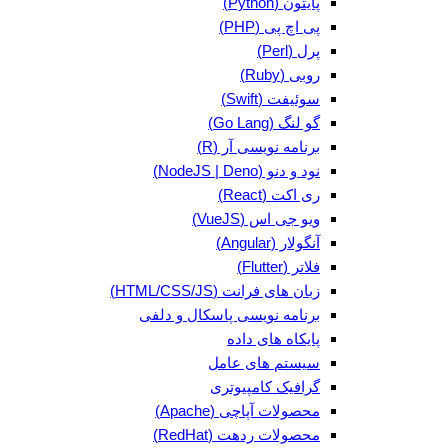
پایتون (Python)
پی اچ پی (PHP)
پرل (Perl)
روبی (Ruby)
سوئیفت (Swift)
گو لنگ (Go Lang)
برنامه نویسی آر (R)
نود و دنو (NodeJS | Deno)
ری اکت (React)
ویو جی اس (VueJS)
آنگولار (Angular)
فلاتر (Flutter)
زبان های فرانت (HTML/CSS/JS)
برنامه نویسی پاسکال و دلفی
پایکاه های داده
سیستم های عامل
گرافیک کامپیوتری
محصولات آپاچی (Apache)
محصولات ردهت (RedHat)