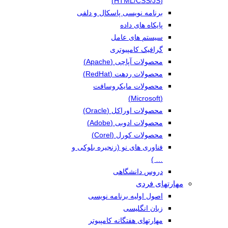
(HTML/CSS/JS)
برنامه نویسی پاسکال و دلفی
پایکاه های داده
سیستم های عامل
گرافیک کامپیوتری
محصولات آپاچی (Apache)
محصولات ردهت (RedHat)
محصولات مایکروسافت
(Microsoft)
محصولات اوراکل (Oracle)
محصولات ادوبی (Adobe)
محصولات کورل (Corel)
فناوری های نو (زنجیره بلوکی و
… )
دروس دانشگاهی
مهارتهای فردی
اصول اولیه برنامه نویسی
زبان انگلیسی
مهارتهای هفتگانه کامپیوتر