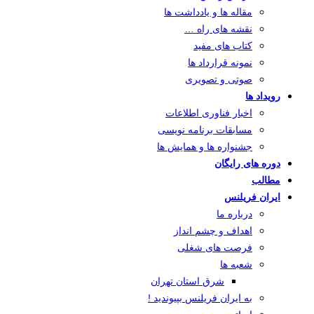
مقاله ها و یادداشت ها
نقشه های راه …
کتاب های مفید
نمونه قرارداد ها
صوتی و تصویری
رویداد ها
اخبار فناوری اطلاعات
مسابقات برنامه نویسی
جشنواره ها و همایش ها
دوره های رایگان
مطالب
ایران فریلنس
درباره ما
اهداف و چشم انداز
فرصت های شغلی
شعبه ها
شرق استان تهران
به ایران فریلنس بپیوندید !