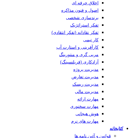
اخلاق حرفه ای
اصول و فنون مذاکره
برندسازی شخصی
تفکر استراتژیک
تفکر نقادانه (تفکر انتقادی)
کار تیمی
کارآفرینی و استارت آپ
مربی گری و منتورینگ
آزادکاری (فریلنسینگ)
مدیریت پروژه
مدیریت تعارض
مدیریت ریسک
مدیریت مالی
مهارت ارائه
مهارت سخنوری
هوش هیجانی
مهارت های نرم
کتابخانه
قوانین و آئین نامه ها