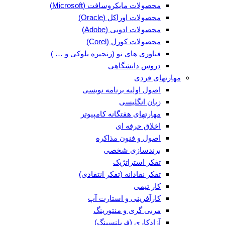
محصولات مایکروسافت (Microsoft)
محصولات اوراکل (Oracle)
محصولات ادوبی (Adobe)
محصولات کورل (Corel)
فناوری های نو (زنجیره بلوکی و … )
دروس دانشگاهی
مهارتهای فردی
اصول اولیه برنامه نویسی
زبان انگلیسی
مهارتهای هفتگانه کامپیوتر
اخلاق حرفه ای
اصول و فنون مذاکره
برندسازی شخصی
تفکر استراتژیک
تفکر نقادانه (تفکر انتقادی)
کار تیمی
کارآفرینی و استارت آپ
مربی گری و منتورینگ
آزادکاری (فریلنسینگ)