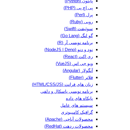
پایتون (Python)
پی اچ پی (PHP)
پرل (Perl)
روبی (Ruby)
سوئیفت (Swift)
گو لنگ (Go Lang)
برنامه نویسی آر (R)
نود و دنو (NodeJS | Deno)
ری اکت (React)
ویو جی اس (VueJS)
آنگولار (Angular)
فلاتر (Flutter)
زبان های فرانت (HTML/CSS/JS)
برنامه نویسی پاسکال و دلفی
پایکاه های داده
سیستم های عامل
گرافیک کامپیوتری
محصولات آپاچی (Apache)
محصولات ردهت (RedHat)