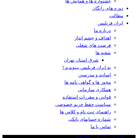
جشنواره ها و همایش ها
دوره های رایگان
مطالب
ایران فریلنس
درباره ما
اهداف و چشم انداز
فرصت های شغلی
شعبه ها
شرق استان تهران
به ایران فریلنس بپیوندید !
اساتید و مدرسین
مجوز ها و گواهی نامه ها
همکاری سازمانی
قوانین و مقررات استفاده
سیاست حفظ حریم خصوصی
راهنمای ثبت نام و کلاس ها
شماره حسابهای بانکی
تماس با ما