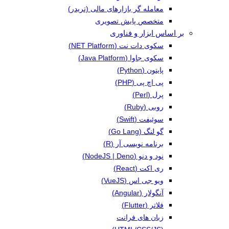
معامله گر بازارهای مالی (تریدر)
متخصص پایش تصویری
بر اساس ابزار و فناوری
سکوی دات نت (NET Platform)
سکوی جاوا (Java Platform)
پایتون (Python)
پی اچ پی (PHP)
پرل (Perl)
روبی (Ruby)
سوئیفت (Swift)
گو لنگ (Go Lang)
برنامه نویسی آر (R)
نود و دنو (NodeJS | Deno)
ری اکت (React)
ویو جی اس (VueJS)
آنگولار (Angular)
فلاتر (Flutter)
زبان های فرانت