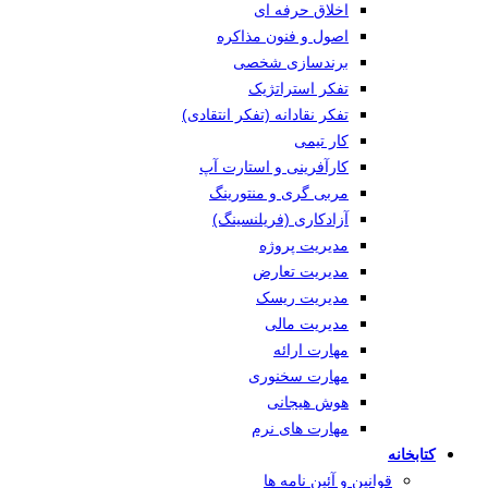
اخلاق حرفه ای
اصول و فنون مذاکره
برندسازی شخصی
تفکر استراتژیک
تفکر نقادانه (تفکر انتقادی)
کار تیمی
کارآفرینی و استارت آپ
مربی گری و منتورینگ
آزادکاری (فریلنسینگ)
مدیریت پروژه
مدیریت تعارض
مدیریت ریسک
مدیریت مالی
مهارت ارائه
مهارت سخنوری
هوش هیجانی
مهارت های نرم
کتابخانه
قوانین و آئین نامه ها