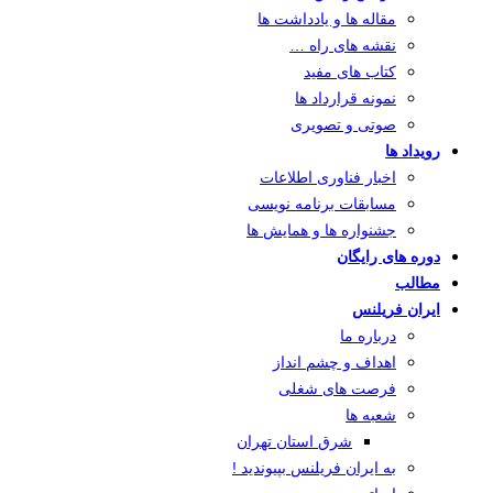
مقاله ها و یادداشت ها
نقشه های راه …
کتاب های مفید
نمونه قرارداد ها
صوتی و تصویری
رویداد ها
اخبار فناوری اطلاعات
مسابقات برنامه نویسی
جشنواره ها و همایش ها
دوره های رایگان
مطالب
ایران فریلنس
درباره ما
اهداف و چشم انداز
فرصت های شغلی
شعبه ها
شرق استان تهران
به ایران فریلنس بپیوندید !