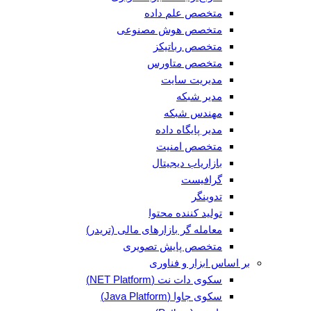
متخصص علم داده
متخصص هوش مصنوعی
متخصص رباتیکز
متخصص متاورس
مدیریت سایت
مدیر شبکه
مهندس شبکه
مدیر پایگاه داده
متخصص امنیت
بازاریاب دیجیتال
گرافیست
تدوینگر
تولید کننده محتوا
معامله گر بازارهای مالی (تریدر)
متخصص پایش تصویری
بر اساس ابزار و فناوری
سکوی دات نت (NET Platform)
سکوی جاوا (Java Platform)