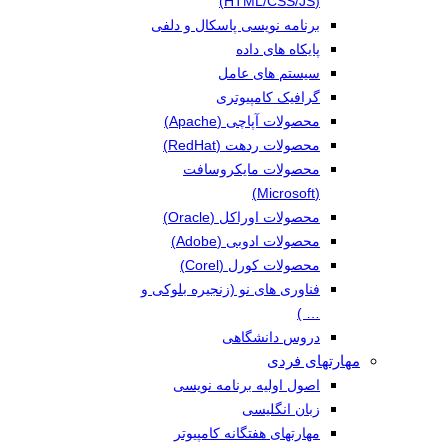
(HTML/CSS/JS)
برنامه نویسی پاسکال و دلفی
پایکاه های داده
سیستم های عامل
گرافیک کامپیوتری
محصولات آپاچی (Apache)
محصولات ردهت (RedHat)
محصولات مایکروسافت
(Microsoft)
محصولات اوراکل (Oracle)
محصولات ادوبی (Adobe)
محصولات کورل (Corel)
فناوری های نو (زنجیره بلوکی و
… )
دروس دانشگاهی
مهارتهای فردی
اصول اولیه برنامه نویسی
زبان انگلیسی
مهارتهای هفتگانه کامپیوتر