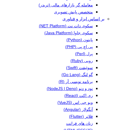
معامله گر بازارهای مالی (تریدر)
متخصص پایش تصویری
بر اساس ابزار و فناوری
سکوی دات نت (NET Platform)
سکوی جاوا (Java Platform)
پایتون (Python)
پی اچ پی (PHP)
پرل (Perl)
روبی (Ruby)
سوئیفت (Swift)
گو لنگ (Go Lang)
برنامه نویسی آر (R)
نود و دنو (NodeJS | Deno)
ری اکت (React)
ویو جی اس (VueJS)
آنگولار (Angular)
فلاتر (Flutter)
زبان های فرانت