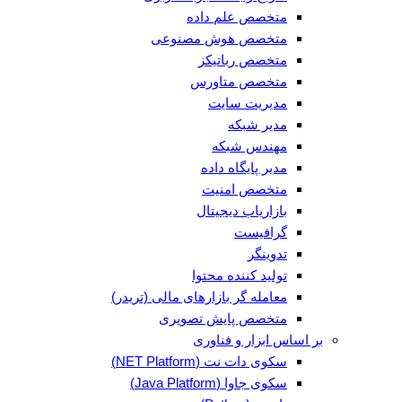
متخصص علم داده
متخصص هوش مصنوعی
متخصص رباتیکز
متخصص متاورس
مدیریت سایت
مدیر شبکه
مهندس شبکه
مدیر پایگاه داده
متخصص امنیت
بازاریاب دیجیتال
گرافیست
تدوینگر
تولید کننده محتوا
معامله گر بازارهای مالی (تریدر)
متخصص پایش تصویری
بر اساس ابزار و فناوری
سکوی دات نت (NET Platform)
سکوی جاوا (Java Platform)