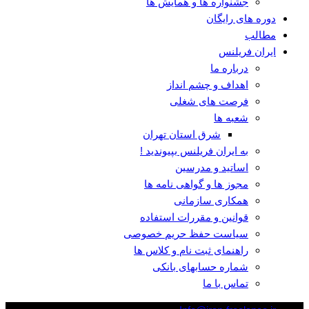
جشنواره ها و همایش ها
دوره های رایگان
مطالب
ایران فریلنس
درباره ما
اهداف و چشم انداز
فرصت های شغلی
شعبه ها
شرق استان تهران
به ایران فریلنس بپیوندید !
اساتید و مدرسین
مجوز ها و گواهی نامه ها
همکاری سازمانی
قوانین و مقررات استفاده
سیاست حفظ حریم خصوصی
راهنمای ثبت نام و کلاس ها
شماره حسابهای بانکی
تماس با ما