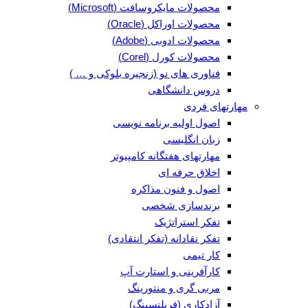
محصولات مایکروسافت (Microsoft)
محصولات اوراکل (Oracle)
محصولات ادوبی (Adobe)
محصولات کورل (Corel)
فناوری های نو (زنجیره بلوکی و … )
دروس دانشگاهی
مهارتهای فردی
اصول اولیه برنامه نویسی
زبان انگلیسی
مهارتهای هفتگانه کامپیوتر
اخلاق حرفه ای
اصول و فنون مذاکره
برندسازی شخصی
تفکر استراتژیک
تفکر نقادانه (تفکر انتقادی)
کار تیمی
کارآفرینی و استارت آپ
مربی گری و منتورینگ
آزادکاری (فریلنسینگ)