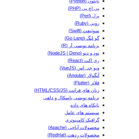
پایتون (Python)
پی اچ پی (PHP)
پرل (Perl)
روبی (Ruby)
سوئیفت (Swift)
گو لنگ (Go Lang)
برنامه نویسی آر (R)
نود و دنو (NodeJS | Deno)
ری اکت (React)
ویو جی اس (VueJS)
آنگولار (Angular)
فلاتر (Flutter)
زبان های فرانت (HTML/CSS/JS)
برنامه نویسی پاسکال و دلفی
پایکاه های داده
سیستم های عامل
گرافیک کامپیوتری
محصولات آپاچی (Apache)
محصولات ردهت (RedHat)