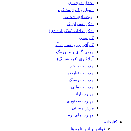
اخلاق حرفه ای
اصول و فنون مذاکره
برندسازی شخصی
تفکر استراتژیک
تفکر نقادانه (تفکر انتقادی)
کار تیمی
کارآفرینی و استارت آپ
مربی گری و منتورینگ
آزادکاری (فریلنسینگ)
مدیریت پروژه
مدیریت تعارض
مدیریت ریسک
مدیریت مالی
مهارت ارائه
مهارت سخنوری
هوش هیجانی
مهارت های نرم
کتابخانه
قوانین و آئین نامه ها