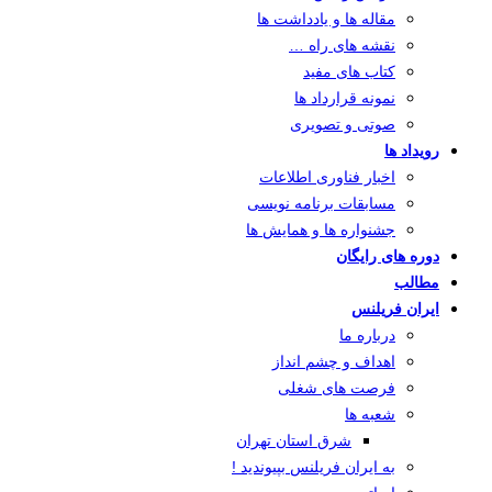
مقاله ها و یادداشت ها
نقشه های راه …
کتاب های مفید
نمونه قرارداد ها
صوتی و تصویری
رویداد ها
اخبار فناوری اطلاعات
مسابقات برنامه نویسی
جشنواره ها و همایش ها
دوره های رایگان
مطالب
ایران فریلنس
درباره ما
اهداف و چشم انداز
فرصت های شغلی
شعبه ها
شرق استان تهران
به ایران فریلنس بپیوندید !