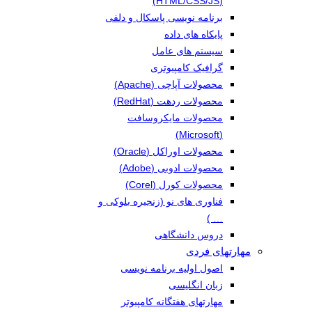
(HTML/CSS/JS)
برنامه نویسی پاسکال و دلفی
پایکاه های داده
سیستم های عامل
گرافیک کامپیوتری
محصولات آپاچی (Apache)
محصولات ردهت (RedHat)
محصولات مایکروسافت
(Microsoft)
محصولات اوراکل (Oracle)
محصولات ادوبی (Adobe)
محصولات کورل (Corel)
فناوری های نو (زنجیره بلوکی و
… )
دروس دانشگاهی
مهارتهای فردی
اصول اولیه برنامه نویسی
زبان انگلیسی
مهارتهای هفتگانه کامپیوتر