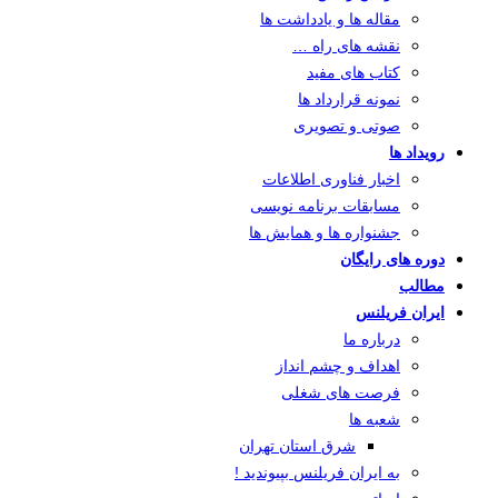
مقاله ها و یادداشت ها
نقشه های راه …
کتاب های مفید
نمونه قرارداد ها
صوتی و تصویری
رویداد ها
اخبار فناوری اطلاعات
مسابقات برنامه نویسی
جشنواره ها و همایش ها
دوره های رایگان
مطالب
ایران فریلنس
درباره ما
اهداف و چشم انداز
فرصت های شغلی
شعبه ها
شرق استان تهران
به ایران فریلنس بپیوندید !