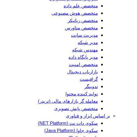
متخصص علم داده
متخصص هوش مصنوعی
متخصص رباتیکز
متخصص متاورس
مدیریت سایت
مدیر شبکه
مهندس شبکه
مدیر پایگاه داده
متخصص امنیت
بازاریاب دیجیتال
گرافیست
تدوینگر
تولید کننده محتوا
معامله گر بازارهای مالی (تریدر)
متخصص پایش تصویری
بر اساس ابزار و فناوری
سکوی دات نت (NET Platform)
سکوی جاوا (Java Platform)