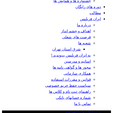
جشنواره ها و همایش ها
دوره های رایگان
مطالب
ایران فریلنس
درباره ما
اهداف و چشم انداز
فرصت های شغلی
شعبه ها
شرق استان تهران
به ایران فریلنس بپیوندید !
اساتید و مدرسین
مجوز ها و گواهی نامه ها
همکاری سازمانی
قوانین و مقررات استفاده
سیاست حفظ حریم خصوصی
راهنمای ثبت نام و کلاس ها
شماره حسابهای بانکی
تماس با ما