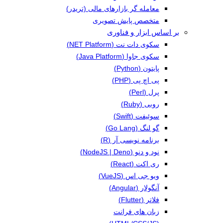
معامله گر بازارهای مالی (تریدر)
متخصص پایش تصویری
بر اساس ابزار و فناوری
سکوی دات نت (NET Platform)
سکوی جاوا (Java Platform)
پایتون (Python)
پی اچ پی (PHP)
پرل (Perl)
روبی (Ruby)
سوئیفت (Swift)
گو لنگ (Go Lang)
برنامه نویسی آر (R)
نود و دنو (NodeJS | Deno)
ری اکت (React)
ویو جی اس (VueJS)
آنگولار (Angular)
فلاتر (Flutter)
زبان های فرانت