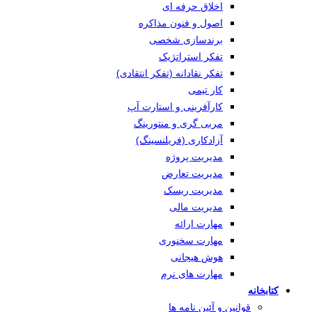
اخلاق حرفه ای
اصول و فنون مذاکره
برندسازی شخصی
تفکر استراتژیک
تفکر نقادانه (تفکر انتقادی)
کار تیمی
کارآفرینی و استارت آپ
مربی گری و منتورینگ
آزادکاری (فریلنسینگ)
مدیریت پروژه
مدیریت تعارض
مدیریت ریسک
مدیریت مالی
مهارت ارائه
مهارت سخنوری
هوش هیجانی
مهارت های نرم
کتابخانه
قوانین و آئین نامه ها