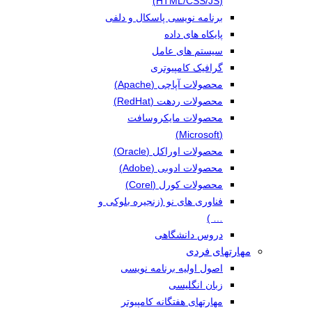
(HTML/CSS/JS)
برنامه نویسی پاسکال و دلفی
پایکاه های داده
سیستم های عامل
گرافیک کامپیوتری
محصولات آپاچی (Apache)
محصولات ردهت (RedHat)
محصولات مایکروسافت
(Microsoft)
محصولات اوراکل (Oracle)
محصولات ادوبی (Adobe)
محصولات کورل (Corel)
فناوری های نو (زنجیره بلوکی و
… )
دروس دانشگاهی
مهارتهای فردی
اصول اولیه برنامه نویسی
زبان انگلیسی
مهارتهای هفتگانه کامپیوتر