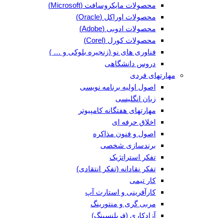
محصولات مایکروسافت (Microsoft)
محصولات اوراکل (Oracle)
محصولات ادوبی (Adobe)
محصولات کورل (Corel)
فناوری های نو (زنجیره بلوکی و … )
دروس دانشگاهی
مهارتهای فردی
اصول اولیه برنامه نویسی
زبان انگلیسی
مهارتهای هفتگانه کامپیوتر
اخلاق حرفه ای
اصول و فنون مذاکره
برندسازی شخصی
تفکر استراتژیک
تفکر نقادانه (تفکر انتقادی)
کار تیمی
کارآفرینی و استارت آپ
مربی گری و منتورینگ
آزادکاری (فریلنسینگ)