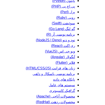
پایتون (Python)
پی اچ پی (PHP)
پرل (Perl)
روبی (Ruby)
سوئیفت (Swift)
گو لنگ (Go Lang)
برنامه نویسی آر (R)
نود و دنو (NodeJS | Deno)
ری اکت (React)
ویو جی اس (VueJS)
آنگولار (Angular)
فلاتر (Flutter)
زبان های فرانت (HTML/CSS/JS)
برنامه نویسی پاسکال و دلفی
پایکاه های داده
سیستم های عامل
گرافیک کامپیوتری
محصولات آپاچی (Apache)
محصولات ردهت (RedHat)