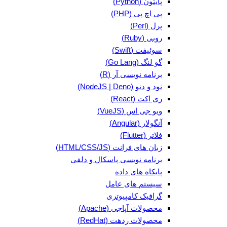
پایتون (Python)
پی اچ پی (PHP)
پرل (Perl)
روبی (Ruby)
سوئیفت (Swift)
گو لنگ (Go Lang)
برنامه نویسی آر (R)
نود و دنو (NodeJS | Deno)
ری اکت (React)
ویو جی اس (VueJS)
آنگولار (Angular)
فلاتر (Flutter)
زبان های فرانت (HTML/CSS/JS)
برنامه نویسی پاسکال و دلفی
پایکاه های داده
سیستم های عامل
گرافیک کامپیوتری
محصولات آپاچی (Apache)
محصولات ردهت (RedHat)