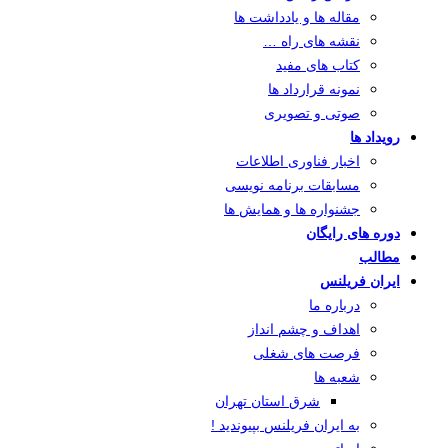
مقاله ها و یادداشت ها
نقشه های راه …
کتاب های مفید
نمونه قرارداد ها
صوتی و تصویری
رویداد ها
اخبار فناوری اطلاعات
مسابقات برنامه نویسی
جشنواره ها و همایش ها
دوره های رایگان
مطالب
ایران فریلنس
درباره ما
اهداف و چشم انداز
فرصت های شغلی
شعبه ها
شرق استان تهران
به ایران فریلنس بپیوندید !