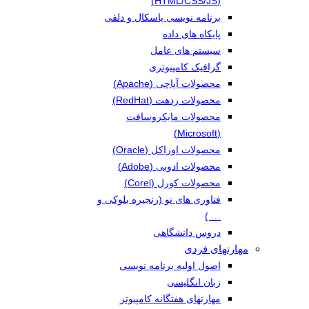
(HTML/CSS/JS)
برنامه نویسی پاسکال و دلفی
پایکاه های داده
سیستم های عامل
گرافیک کامپیوتری
محصولات آپاچی (Apache)
محصولات ردهت (RedHat)
محصولات مایکروسافت
(Microsoft)
محصولات اوراکل (Oracle)
محصولات ادوبی (Adobe)
محصولات کورل (Corel)
فناوری های نو (زنجیره بلوکی و
… )
دروس دانشگاهی
مهارتهای فردی
اصول اولیه برنامه نویسی
زبان انگلیسی
مهارتهای هفتگانه کامپیوتر