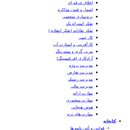
اخلاق حرفه ای
اصول و فنون مذاکره
برندسازی شخصی
تفکر استراتژیک
تفکر نقادانه (تفکر انتقادی)
کار تیمی
کارآفرینی و استارت آپ
مربی گری و منتورینگ
آزادکاری (فریلنسینگ)
مدیریت پروژه
مدیریت تعارض
مدیریت ریسک
مدیریت مالی
مهارت ارائه
مهارت سخنوری
هوش هیجانی
مهارت های نرم
کتابخانه
قوانین و آئین نامه ها