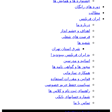
جشنواره ها و همایش ها
دوره های رایگان
مطالب
ایران فریلنس
درباره ما
اهداف و چشم انداز
فرصت های شغلی
شعبه ها
شرق استان تهران
به ایران فریلنس بپیوندید !
اساتید و مدرسین
مجوز ها و گواهی نامه ها
همکاری سازمانی
قوانین و مقررات استفاده
سیاست حفظ حریم خصوصی
راهنمای ثبت نام و کلاس ها
شماره حسابهای بانکی
تماس با ما