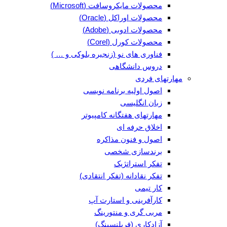
محصولات مایکروسافت (Microsoft)
محصولات اوراکل (Oracle)
محصولات ادوبی (Adobe)
محصولات کورل (Corel)
فناوری های نو (زنجیره بلوکی و … )
دروس دانشگاهی
مهارتهای فردی
اصول اولیه برنامه نویسی
زبان انگلیسی
مهارتهای هفتگانه کامپیوتر
اخلاق حرفه ای
اصول و فنون مذاکره
برندسازی شخصی
تفکر استراتژیک
تفکر نقادانه (تفکر انتقادی)
کار تیمی
کارآفرینی و استارت آپ
مربی گری و منتورینگ
آزادکاری (فریلنسینگ)