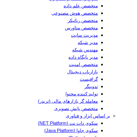
متخصص علم داده
متخصص هوش مصنوعی
متخصص رباتیکز
متخصص متاورس
مدیریت سایت
مدیر شبکه
مهندس شبکه
مدیر پایگاه داده
متخصص امنیت
بازاریاب دیجیتال
گرافیست
تدوینگر
تولید کننده محتوا
معامله گر بازارهای مالی (تریدر)
متخصص پایش تصویری
بر اساس ابزار و فناوری
سکوی دات نت (NET Platform)
سکوی جاوا (Java Platform)