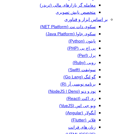
معامله گر بازارهای مالی (تریدر)
متخصص پایش تصویری
بر اساس ابزار و فناوری
سکوی دات نت (NET Platform)
سکوی جاوا (Java Platform)
پایتون (Python)
پی اچ پی (PHP)
پرل (Perl)
روبی (Ruby)
سوئیفت (Swift)
گو لنگ (Go Lang)
برنامه نویسی آر (R)
نود و دنو (NodeJS | Deno)
ری اکت (React)
ویو جی اس (VueJS)
آنگولار (Angular)
فلاتر (Flutter)
زبان های فرانت