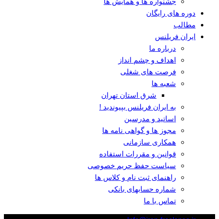
جشنواره ها و همایش ها
دوره های رایگان
مطالب
ایران فریلنس
درباره ما
اهداف و چشم انداز
فرصت های شغلی
شعبه ها
شرق استان تهران
به ایران فریلنس بپیوندید !
اساتید و مدرسین
مجوز ها و گواهی نامه ها
همکاری سازمانی
قوانین و مقررات استفاده
سیاست حفظ حریم خصوصی
راهنمای ثبت نام و کلاس ها
شماره حسابهای بانکی
تماس با ما