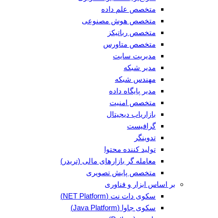
متخصص علم داده
متخصص هوش مصنوعی
متخصص رباتیکز
متخصص متاورس
مدیریت سایت
مدیر شبکه
مهندس شبکه
مدیر پایگاه داده
متخصص امنیت
بازاریاب دیجیتال
گرافیست
تدوینگر
تولید کننده محتوا
معامله گر بازارهای مالی (تریدر)
متخصص پایش تصویری
بر اساس ابزار و فناوری
سکوی دات نت (NET Platform)
سکوی جاوا (Java Platform)