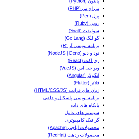
پایتون (Python)
پی اچ پی (PHP)
پرل (Perl)
روبی (Ruby)
سوئیفت (Swift)
گو لنگ (Go Lang)
برنامه نویسی آر (R)
نود و دنو (NodeJS | Deno)
ری اکت (React)
ویو جی اس (VueJS)
آنگولار (Angular)
فلاتر (Flutter)
زبان های فرانت (HTML/CSS/JS)
برنامه نویسی پاسکال و دلفی
پایکاه های داده
سیستم های عامل
گرافیک کامپیوتری
محصولات آپاچی (Apache)
محصولات ردهت (RedHat)