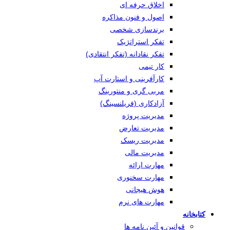
اخلاق حرفه ای
اصول و فنون مذاکره
برندسازی شخصی
تفکر استراتژیک
تفکر نقادانه (تفکر انتقادی)
کار تیمی
کارآفرینی و استارت آپ
مربی گری و منتورینگ
آزادکاری (فریلنسینگ)
مدیریت پروژه
مدیریت تعارض
مدیریت ریسک
مدیریت مالی
مهارت ارائه
مهارت سخنوری
هوش هیجانی
مهارت های نرم
کتابخانه
قوانین و آئین نامه ها