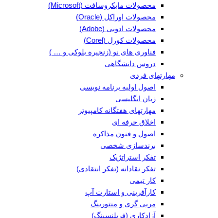
محصولات مایکروسافت (Microsoft)
محصولات اوراکل (Oracle)
محصولات ادوبی (Adobe)
محصولات کورل (Corel)
فناوری های نو (زنجیره بلوکی و … )
دروس دانشگاهی
مهارتهای فردی
اصول اولیه برنامه نویسی
زبان انگلیسی
مهارتهای هفتگانه کامپیوتر
اخلاق حرفه ای
اصول و فنون مذاکره
برندسازی شخصی
تفکر استراتژیک
تفکر نقادانه (تفکر انتقادی)
کار تیمی
کارآفرینی و استارت آپ
مربی گری و منتورینگ
آزادکاری (فریلنسینگ)