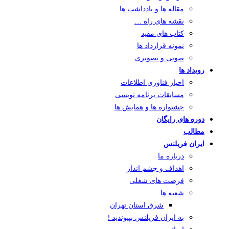
مقاله ها و یادداشت ها
نقشه های راه …
کتاب های مفید
نمونه قرارداد ها
صوتی و تصویری
رویداد ها
اخبار فناوری اطلاعات
مسابقات برنامه نویسی
جشنواره ها و همایش ها
دوره های رایگان
مطالب
ایران فریلنس
درباره ما
اهداف و چشم انداز
فرصت های شغلی
شعبه ها
شرق استان تهران
به ایران فریلنس بپیوندید !