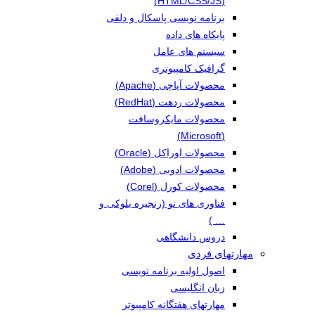
(HTML/CSS/JS)
برنامه نویسی پاسکال و دلفی
پایکاه های داده
سیستم های عامل
گرافیک کامپیوتری
محصولات آپاچی (Apache)
محصولات ردهت (RedHat)
محصولات مایکروسافت
(Microsoft)
محصولات اوراکل (Oracle)
محصولات ادوبی (Adobe)
محصولات کورل (Corel)
فناوری های نو (زنجیره بلوکی و
… )
دروس دانشگاهی
مهارتهای فردی
اصول اولیه برنامه نویسی
زبان انگلیسی
مهارتهای هفتگانه کامپیوتر