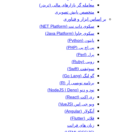
معامله گر بازارهای مالی (تریدر)
متخصص پایش تصویری
بر اساس ابزار و فناوری
سکوی دات نت (NET Platform)
سکوی جاوا (Java Platform)
پایتون (Python)
پی اچ پی (PHP)
پرل (Perl)
روبی (Ruby)
سوئیفت (Swift)
گو لنگ (Go Lang)
برنامه نویسی آر (R)
نود و دنو (NodeJS | Deno)
ری اکت (React)
ویو جی اس (VueJS)
آنگولار (Angular)
فلاتر (Flutter)
زبان های فرانت