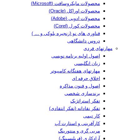
محصولات مایکروسافت (Microsoft)
محصولات اوراکل (Oracle)
محصولات ادوبی (Adobe)
محصولات کورل (Corel)
فناوری های نو (زنجیره بلوکی و … )
دروس دانشگاهی
مهارتهای فردی
اصول اولیه برنامه نویسی
زبان انگلیسی
مهارتهای هفتگانه کامپیوتر
اخلاق حرفه ای
اصول و فنون مذاکره
برندسازی شخصی
تفکر استراتژیک
تفکر نقادانه (تفکر انتقادی)
کار تیمی
کارآفرینی و استارت آپ
مربی گری و منتورینگ
آزادکاری (فریلنسینگ)