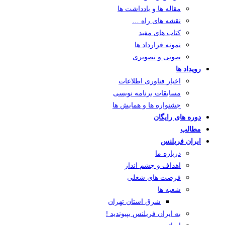
مقاله ها و یادداشت ها
نقشه های راه …
کتاب های مفید
نمونه قرارداد ها
صوتی و تصویری
رویداد ها
اخبار فناوری اطلاعات
مسابقات برنامه نویسی
جشنواره ها و همایش ها
دوره های رایگان
مطالب
ایران فریلنس
درباره ما
اهداف و چشم انداز
فرصت های شغلی
شعبه ها
شرق استان تهران
به ایران فریلنس بپیوندید !