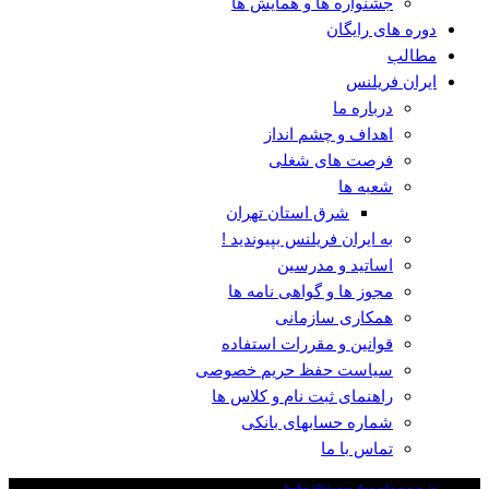
جشنواره ها و همایش ها
دوره های رایگان
مطالب
ایران فریلنس
درباره ما
اهداف و چشم انداز
فرصت های شغلی
شعبه ها
شرق استان تهران
به ایران فریلنس بپیوندید !
اساتید و مدرسین
مجوز ها و گواهی نامه ها
همکاری سازمانی
قوانین و مقررات استفاده
سیاست حفظ حریم خصوصی
راهنمای ثبت نام و کلاس ها
شماره حسابهای بانکی
تماس با ما