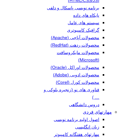
(HTML/CSS/JS)
برنامه نویسی پاسکال و دلفی
پایکاه های داده
سیستم های عامل
گرافیک کامپیوتری
محصولات آپاچی (Apache)
محصولات ردهت (RedHat)
محصولات مایکروسافت
(Microsoft)
محصولات اوراکل (Oracle)
محصولات ادوبی (Adobe)
محصولات کورل (Corel)
فناوری های نو (زنجیره بلوکی و
… )
دروس دانشگاهی
مهارتهای فردی
اصول اولیه برنامه نویسی
زبان انگلیسی
مهارتهای هفتگانه کامپیوتر