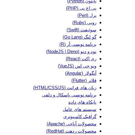
پایتون (Python)
پی اچ پی (PHP)
پرل (Perl)
روبی (Ruby)
سوئیفت (Swift)
گو لنگ (Go Lang)
برنامه نویسی آر (R)
نود و دنو (NodeJS | Deno)
ری اکت (React)
ویو جی اس (VueJS)
آنگولار (Angular)
فلاتر (Flutter)
زبان های فرانت (HTML/CSS/JS)
برنامه نویسی پاسکال و دلفی
پایکاه های داده
سیستم های عامل
گرافیک کامپیوتری
محصولات آپاچی (Apache)
محصولات ردهت (RedHat)