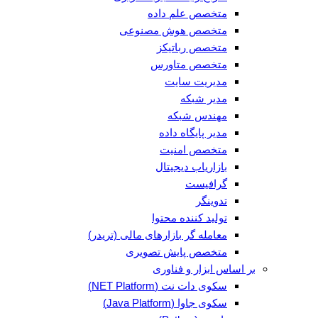
متخصص علم داده
متخصص هوش مصنوعی
متخصص رباتیکز
متخصص متاورس
مدیریت سایت
مدیر شبکه
مهندس شبکه
مدیر پایگاه داده
متخصص امنیت
بازاریاب دیجیتال
گرافیست
تدوینگر
تولید کننده محتوا
معامله گر بازارهای مالی (تریدر)
متخصص پایش تصویری
بر اساس ابزار و فناوری
سکوی دات نت (NET Platform)
سکوی جاوا (Java Platform)