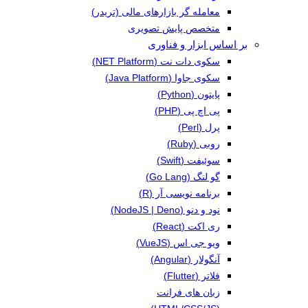
معامله گر بازارهای مالی (تریدر)
متخصص پایش تصویری
بر اساس ابزار و فناوری
سکوی دات نت (NET Platform)
سکوی جاوا (Java Platform)
پایتون (Python)
پی اچ پی (PHP)
پرل (Perl)
روبی (Ruby)
سوئیفت (Swift)
گو لنگ (Go Lang)
برنامه نویسی آر (R)
نود و دنو (NodeJS | Deno)
ری اکت (React)
ویو جی اس (VueJS)
آنگولار (Angular)
فلاتر (Flutter)
زبان های فرانت