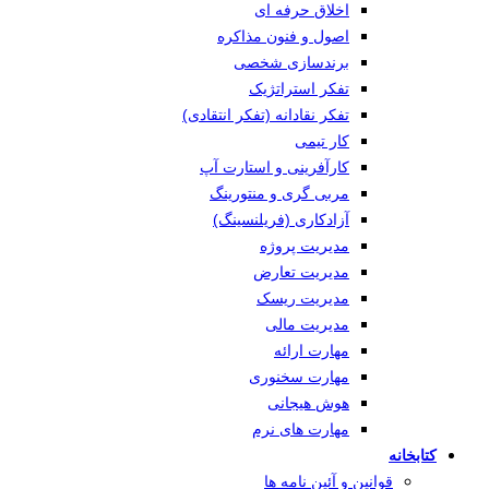
اخلاق حرفه ای
اصول و فنون مذاکره
برندسازی شخصی
تفکر استراتژیک
تفکر نقادانه (تفکر انتقادی)
کار تیمی
کارآفرینی و استارت آپ
مربی گری و منتورینگ
آزادکاری (فریلنسینگ)
مدیریت پروژه
مدیریت تعارض
مدیریت ریسک
مدیریت مالی
مهارت ارائه
مهارت سخنوری
هوش هیجانی
مهارت های نرم
کتابخانه
قوانین و آئین نامه ها