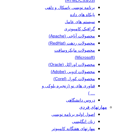
(HTML/CSS/JS)
برنامه نویسی پاسکال و دلفی
پایکاه های داده
سیستم های عامل
گرافیک کامپیوتری
محصولات آپاچی (Apache)
محصولات ردهت (RedHat)
محصولات مایکروسافت
(Microsoft)
محصولات اوراکل (Oracle)
محصولات ادوبی (Adobe)
محصولات کورل (Corel)
فناوری های نو (زنجیره بلوکی و
… )
دروس دانشگاهی
مهارتهای فردی
اصول اولیه برنامه نویسی
زبان انگلیسی
مهارتهای هفتگانه کامپیوتر