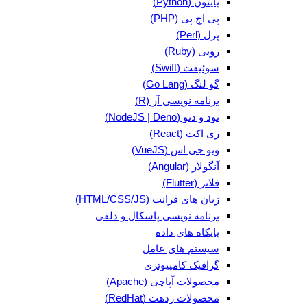
پایتون (Python)
پی اچ پی (PHP)
پرل (Perl)
روبی (Ruby)
سوئیفت (Swift)
گو لنگ (Go Lang)
برنامه نویسی آر (R)
نود و دنو (NodeJS | Deno)
ری اکت (React)
ویو جی اس (VueJS)
آنگولار (Angular)
فلاتر (Flutter)
زبان های فرانت (HTML/CSS/JS)
برنامه نویسی پاسکال و دلفی
پایکاه های داده
سیستم های عامل
گرافیک کامپیوتری
محصولات آپاچی (Apache)
محصولات ردهت (RedHat)