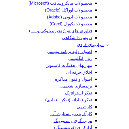
محصولات مایکروسافت (Microsoft)
محصولات اوراکل (Oracle)
محصولات ادوبی (Adobe)
محصولات کورل (Corel)
فناوری های نو (زنجیره بلوکی و … )
دروس دانشگاهی
مهارتهای فردی
اصول اولیه برنامه نویسی
زبان انگلیسی
مهارتهای هفتگانه کامپیوتر
اخلاق حرفه ای
اصول و فنون مذاکره
برندسازی شخصی
تفکر استراتژیک
تفکر نقادانه (تفکر انتقادی)
کار تیمی
کارآفرینی و استارت آپ
مربی گری و منتورینگ
آزادکاری (فریلنسینگ)