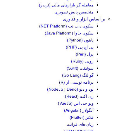
معامله گر بازارهای مالی (تریدر)
متخصص پایش تصویری
بر اساس ابزار و فناوری
سکوی دات نت (NET Platform)
سکوی جاوا (Java Platform)
پایتون (Python)
پی اچ پی (PHP)
پرل (Perl)
روبی (Ruby)
سوئیفت (Swift)
گو لنگ (Go Lang)
برنامه نویسی آر (R)
نود و دنو (NodeJS | Deno)
ری اکت (React)
ویو جی اس (VueJS)
آنگولار (Angular)
فلاتر (Flutter)
زبان های فرانت