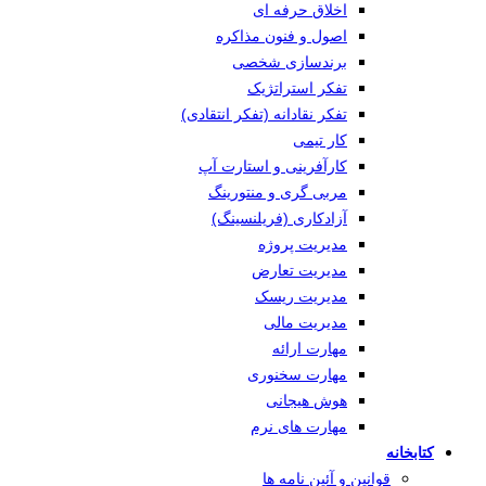
اخلاق حرفه ای
اصول و فنون مذاکره
برندسازی شخصی
تفکر استراتژیک
تفکر نقادانه (تفکر انتقادی)
کار تیمی
کارآفرینی و استارت آپ
مربی گری و منتورینگ
آزادکاری (فریلنسینگ)
مدیریت پروژه
مدیریت تعارض
مدیریت ریسک
مدیریت مالی
مهارت ارائه
مهارت سخنوری
هوش هیجانی
مهارت های نرم
کتابخانه
قوانین و آئین نامه ها