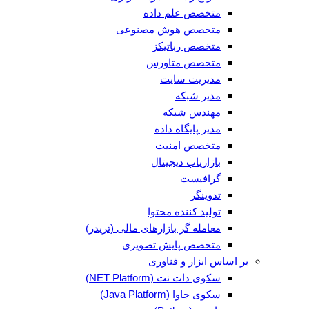
متخصص علم داده
متخصص هوش مصنوعی
متخصص رباتیکز
متخصص متاورس
مدیریت سایت
مدیر شبکه
مهندس شبکه
مدیر پایگاه داده
متخصص امنیت
بازاریاب دیجیتال
گرافیست
تدوینگر
تولید کننده محتوا
معامله گر بازارهای مالی (تریدر)
متخصص پایش تصویری
بر اساس ابزار و فناوری
سکوی دات نت (NET Platform)
سکوی جاوا (Java Platform)