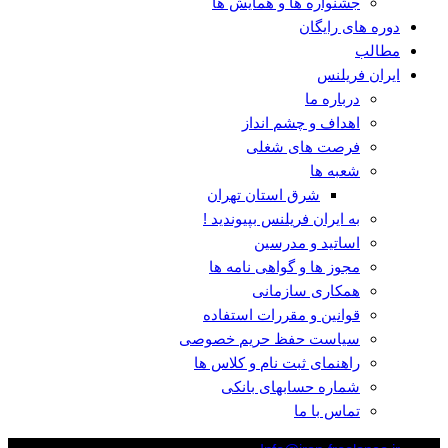
جشنواره ها و همایش ها
دوره های رایگان
مطالب
ایران فریلنس
درباره ما
اهداف و چشم انداز
فرصت های شغلی
شعبه ها
شرق استان تهران
به ایران فریلنس بپیوندید !
اساتید و مدرسین
مجوز ها و گواهی نامه ها
همکاری سازمانی
قوانین و مقررات استفاده
سیاست حفظ حریم خصوصی
راهنمای ثبت نام و کلاس ها
شماره حسابهای بانکی
تماس با ما