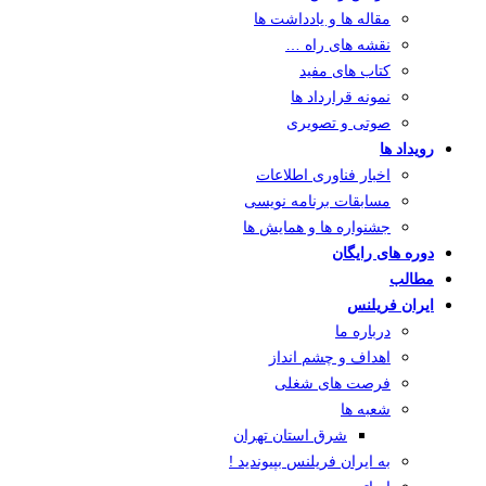
مقاله ها و یادداشت ها
نقشه های راه …
کتاب های مفید
نمونه قرارداد ها
صوتی و تصویری
رویداد ها
اخبار فناوری اطلاعات
مسابقات برنامه نویسی
جشنواره ها و همایش ها
دوره های رایگان
مطالب
ایران فریلنس
درباره ما
اهداف و چشم انداز
فرصت های شغلی
شعبه ها
شرق استان تهران
به ایران فریلنس بپیوندید !