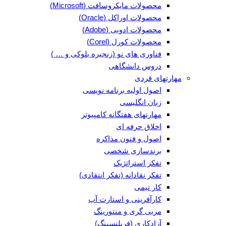
محصولات مایکروسافت (Microsoft)
محصولات اوراکل (Oracle)
محصولات ادوبی (Adobe)
محصولات کورل (Corel)
فناوری های نو (زنجیره بلوکی و … )
دروس دانشگاهی
مهارتهای فردی
اصول اولیه برنامه نویسی
زبان انگلیسی
مهارتهای هفتگانه کامپیوتر
اخلاق حرفه ای
اصول و فنون مذاکره
برندسازی شخصی
تفکر استراتژیک
تفکر نقادانه (تفکر انتقادی)
کار تیمی
کارآفرینی و استارت آپ
مربی گری و منتورینگ
آزادکاری (فریلنسینگ)