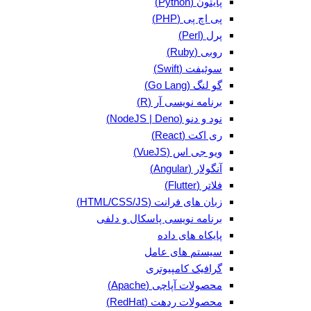
پایتون (Python)
پی اچ پی (PHP)
پرل (Perl)
روبی (Ruby)
سوئیفت (Swift)
گو لنگ (Go Lang)
برنامه نویسی آر (R)
نود و دنو (NodeJS | Deno)
ری اکت (React)
ویو جی اس (VueJS)
آنگولار (Angular)
فلاتر (Flutter)
زبان های فرانت (HTML/CSS/JS)
برنامه نویسی پاسکال و دلفی
پایکاه های داده
سیستم های عامل
گرافیک کامپیوتری
محصولات آپاچی (Apache)
محصولات ردهت (RedHat)