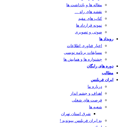
مقاله ها و یادداشت ها
نقشه های راه …
کتاب های مفید
نمونه قرارداد ها
صوتی و تصویری
رویداد ها
اخبار فناوری اطلاعات
مسابقات برنامه نویسی
جشنواره ها و همایش ها
دوره های رایگان
مطالب
ایران فریلنس
درباره ما
اهداف و چشم انداز
فرصت های شغلی
شعبه ها
شرق استان تهران
به ایران فریلنس بپیوندید !