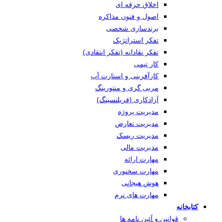
اخلاق حرفه ای
اصول و فنون مذاکره
برندسازی شخصی
تفکر استراتژیک
تفکر نقادانه (تفکر انتقادی)
کار تیمی
کارآفرینی و استارت آپ
مربی گری و منتورینگ
آزادکاری (فریلنسینگ)
مدیریت پروژه
مدیریت تعارض
مدیریت ریسک
مدیریت مالی
مهارت ارائه
مهارت سخنوری
هوش هیجانی
مهارت های نرم
کتابخانه
قوانین و آئین نامه ها