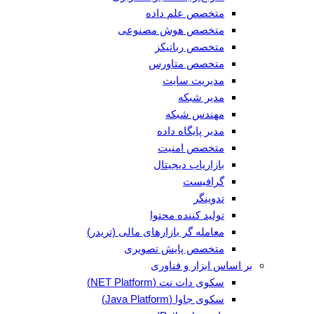
متخصص علم داده
متخصص هوش مصنوعی
متخصص رباتیکز
متخصص متاورس
مدیریت سایت
مدیر شبکه
مهندس شبکه
مدیر پایگاه داده
متخصص امنیت
بازاریاب دیجیتال
گرافیست
تدوینگر
تولید کننده محتوا
معامله گر بازارهای مالی (تریدر)
متخصص پایش تصویری
بر اساس ابزار و فناوری
سکوی دات نت (NET Platform)
سکوی جاوا (Java Platform)