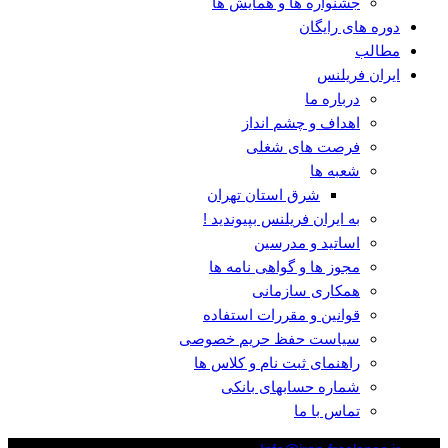
جشنواره ها و همایش ها
دوره های رایگان
مطالب
ایران فریلنس
درباره ما
اهداف و چشم انداز
فرصت های شغلی
شعبه ها
شرق استان تهران
به ایران فریلنس بپیوندید !
اساتید و مدرسین
مجوز ها و گواهی نامه ها
همکاری سازمانی
قوانین و مقررات استفاده
سیاست حفظ حریم خصوصی
راهنمای ثبت نام و کلاس ها
شماره حسابهای بانکی
تماس با ما