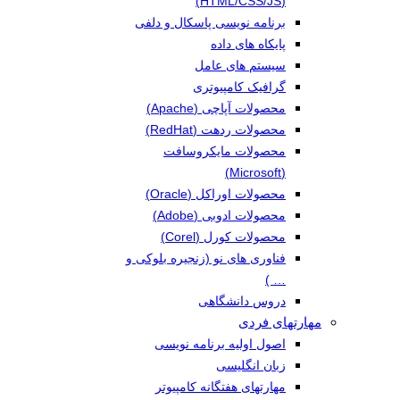
(HTML/CSS/JS)
برنامه نویسی پاسکال و دلفی
پایکاه های داده
سیستم های عامل
گرافیک کامپیوتری
محصولات آپاچی (Apache)
محصولات ردهت (RedHat)
محصولات مایکروسافت
(Microsoft)
محصولات اوراکل (Oracle)
محصولات ادوبی (Adobe)
محصولات کورل (Corel)
فناوری های نو (زنجیره بلوکی و
… )
دروس دانشگاهی
مهارتهای فردی
اصول اولیه برنامه نویسی
زبان انگلیسی
مهارتهای هفتگانه کامپیوتر