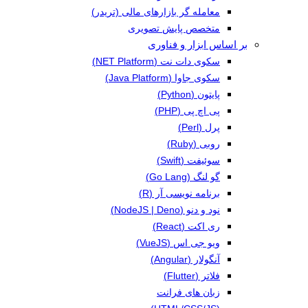
معامله گر بازارهای مالی (تریدر)
متخصص پایش تصویری
بر اساس ابزار و فناوری
سکوی دات نت (NET Platform)
سکوی جاوا (Java Platform)
پایتون (Python)
پی اچ پی (PHP)
پرل (Perl)
روبی (Ruby)
سوئیفت (Swift)
گو لنگ (Go Lang)
برنامه نویسی آر (R)
نود و دنو (NodeJS | Deno)
ری اکت (React)
ویو جی اس (VueJS)
آنگولار (Angular)
فلاتر (Flutter)
زبان های فرانت