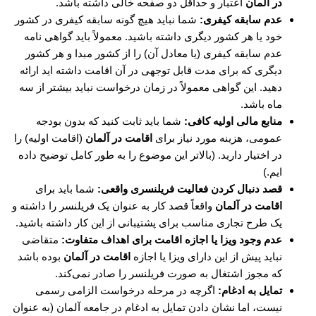
در آلمان
اعتبار و حداقل دو صفحه خالی داشته باشد.
عدم سابقه کیفری:
شما نباید هیچ گونه سابقه کیفری در کشور
خود یا هر کشور دیگری داشته باشید. معمولاً باید گواهی نامه
عدم سابقه کیفری (یا معادل آن) را از کشور مبدا و هر کشور
دیگری که برای مدت قابل توجهی در آن اقامت داشته اید ارائه
دهید. این گواهی معمولاً در زمان درخواست نباید بیشتر از سه
ماه باشد.
منابع مالی اولیه کافی:
شما باید ثابت کنید که بدون بودجه
عمومی، هزینه مورد نیاز برای
اقامت در آلمان
(اقامت اولیه) را
در اختیار دارید. (بالاتر این موضوع را به طور کامل توضیح داده
ایم.)
قصد دنبال کردن فعالیت فریلنسری واقعی:
شما باید برای
اقامت در آلمان
واقعاً قصد کار به عنوان یک فریلنسر را داشته و
یک طرح تجاری مناسب برای پشتیبانی از این کار داشته باشید.
عدم وجود ویزا یا اجازه اقامت برای اهداف متفاوت:
متقاضی
نباید پیش از این دارای ویزا یا اجازه
اقامت در آلمان
بوده باشد
که مجوز اشتغال به صورت فریلنسر را صادر نمی‌کند.
تمایل به ادغام:
اگرچه در مرحله درخواست الزامی رسمی
نیست، اما نشان دادن تمایل به ادغام در جامعه آلمان (به عنوان