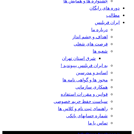
جشنواره ها و همایش ها
دوره های رایگان
مطالب
ایران فریلنس
درباره ما
اهداف و چشم انداز
فرصت های شغلی
شعبه ها
شرق استان تهران
به ایران فریلنس بپیوندید !
اساتید و مدرسین
مجوز ها و گواهی نامه ها
همکاری سازمانی
قوانین و مقررات استفاده
سیاست حفظ حریم خصوصی
راهنمای ثبت نام و کلاس ها
شماره حسابهای بانکی
تماس با ما