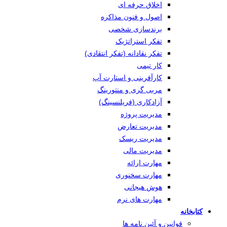
اخلاق حرفه ای
اصول و فنون مذاکره
برندسازی شخصی
تفکر استراتژیک
تفکر نقادانه (تفکر انتقادی)
کار تیمی
کارآفرینی و استارت آپ
مربی گری و منتورینگ
آزادکاری (فریلنسینگ)
مدیریت پروژه
مدیریت تعارض
مدیریت ریسک
مدیریت مالی
مهارت ارائه
مهارت سخنوری
هوش هیجانی
مهارت های نرم
کتابخانه
قوانین و آئین نامه ها