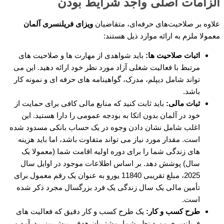
الزامات اصلی واجد شرایط بودن
علاوه بر صلاحیت‌های حرفه‌ای، متقاضیان
ویزای فریلنسری آلمان
معمولا ملزم به ارائه موارد ذیل هستند:
اثبات صلاحیت ها:
باید شواهدی از مهارت ها و صلاحیت های
مرتبط با فعالیت شغلی آزاد مورد نظر خود ارائه دهید. این می
تواند شامل دیپلم، مدرک، گواهینامه های حرفه ای و نمونه کار
باشد.
ثبات مالی:
باید ثابت کنید که منابع مالی کافی برای حمایت از
خود در آلمان بدون اتکا به بودجه عمومی را دارا هستید. این
اغلب شامل نشان دادن وجوه در یک حساب بانکی مسدود شده
است. مقدار مورد نیاز می تواند متفاوت باشد، اما باید هزینه
های زندگی شما را برای دوره اولیه اقامت شما (معمولا یک
سال) پوشش دهد. بر اساس اطلاعات موجود در اوایل سال
2025، مبلغ تقریبی 11840 یورو به عنوان یک رقم معمول برای
تأمین مالی یک سال زندگی یک فرد بزرگسال مجرد ذکر شده
است.
طرح کسب و کار:
یک طرح کسب و کار دقیق که فعالیت های
فریلنسری مورد نظر شما، مشتریان هدف، پیش بینی درآمد و