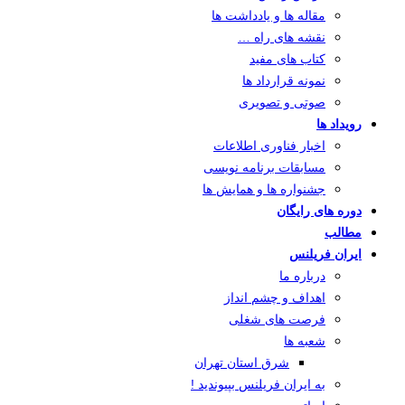
مقاله ها و یادداشت ها
نقشه های راه …
کتاب های مفید
نمونه قرارداد ها
صوتی و تصویری
رویداد ها
اخبار فناوری اطلاعات
مسابقات برنامه نویسی
جشنواره ها و همایش ها
دوره های رایگان
مطالب
ایران فریلنس
درباره ما
اهداف و چشم انداز
فرصت های شغلی
شعبه ها
شرق استان تهران
به ایران فریلنس بپیوندید !