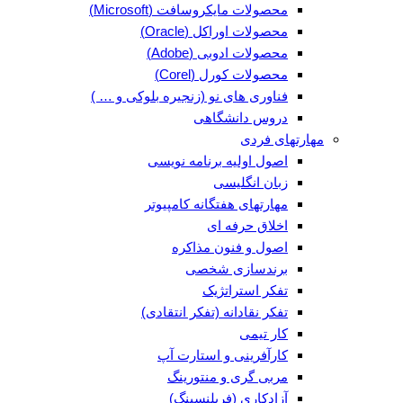
محصولات مایکروسافت (Microsoft)
محصولات اوراکل (Oracle)
محصولات ادوبی (Adobe)
محصولات کورل (Corel)
فناوری های نو (زنجیره بلوکی و … )
دروس دانشگاهی
مهارتهای فردی
اصول اولیه برنامه نویسی
زبان انگلیسی
مهارتهای هفتگانه کامپیوتر
اخلاق حرفه ای
اصول و فنون مذاکره
برندسازی شخصی
تفکر استراتژیک
تفکر نقادانه (تفکر انتقادی)
کار تیمی
کارآفرینی و استارت آپ
مربی گری و منتورینگ
آزادکاری (فریلنسینگ)