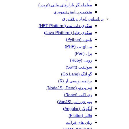
معامله گر بازارهای مالی (تریدر)
متخصص پایش تصویری
بر اساس ابزار و فناوری
سکوی دات نت (NET Platform)
سکوی جاوا (Java Platform)
پایتون (Python)
پی اچ پی (PHP)
پرل (Perl)
روبی (Ruby)
سوئیفت (Swift)
گو لنگ (Go Lang)
برنامه نویسی آر (R)
نود و دنو (NodeJS | Deno)
ری اکت (React)
ویو جی اس (VueJS)
آنگولار (Angular)
فلاتر (Flutter)
زبان های فرانت