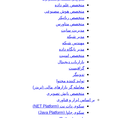
متخصص علم داده
متخصص هوش مصنوعی
متخصص رباتیکز
متخصص متاورس
مدیریت سایت
مدیر شبکه
مهندس شبکه
مدیر پایگاه داده
متخصص امنیت
بازاریاب دیجیتال
گرافیست
تدوینگر
تولید کننده محتوا
معامله گر بازارهای مالی (تریدر)
متخصص پایش تصویری
بر اساس ابزار و فناوری
سکوی دات نت (NET Platform)
سکوی جاوا (Java Platform)