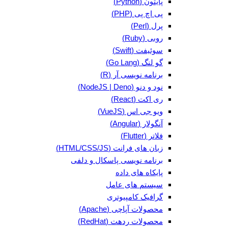
پایتون (Python)
پی اچ پی (PHP)
پرل (Perl)
روبی (Ruby)
سوئیفت (Swift)
گو لنگ (Go Lang)
برنامه نویسی آر (R)
نود و دنو (NodeJS | Deno)
ری اکت (React)
ویو جی اس (VueJS)
آنگولار (Angular)
فلاتر (Flutter)
زبان های فرانت (HTML/CSS/JS)
برنامه نویسی پاسکال و دلفی
پایکاه های داده
سیستم های عامل
گرافیک کامپیوتری
محصولات آپاچی (Apache)
محصولات ردهت (RedHat)