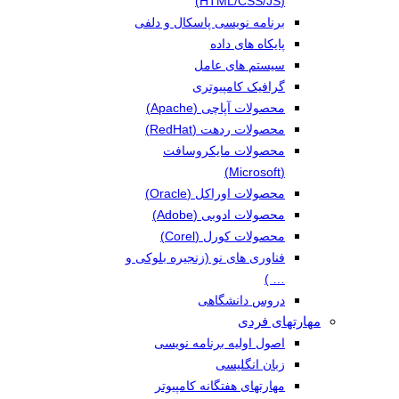
(HTML/CSS/JS)
برنامه نویسی پاسکال و دلفی
پایکاه های داده
سیستم های عامل
گرافیک کامپیوتری
محصولات آپاچی (Apache)
محصولات ردهت (RedHat)
محصولات مایکروسافت
(Microsoft)
محصولات اوراکل (Oracle)
محصولات ادوبی (Adobe)
محصولات کورل (Corel)
فناوری های نو (زنجیره بلوکی و
… )
دروس دانشگاهی
مهارتهای فردی
اصول اولیه برنامه نویسی
زبان انگلیسی
مهارتهای هفتگانه کامپیوتر