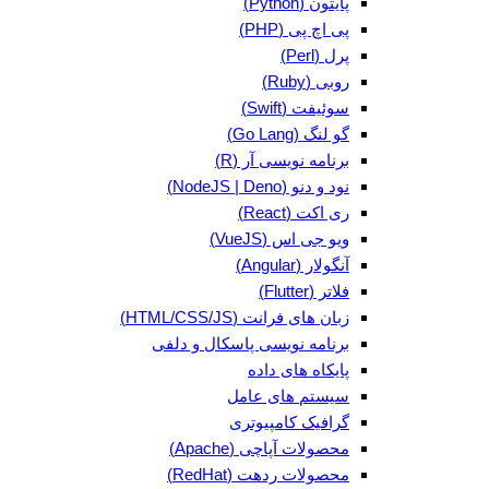
پایتون (Python)
پی اچ پی (PHP)
پرل (Perl)
روبی (Ruby)
سوئیفت (Swift)
گو لنگ (Go Lang)
برنامه نویسی آر (R)
نود و دنو (NodeJS | Deno)
ری اکت (React)
ویو جی اس (VueJS)
آنگولار (Angular)
فلاتر (Flutter)
زبان های فرانت (HTML/CSS/JS)
برنامه نویسی پاسکال و دلفی
پایکاه های داده
سیستم های عامل
گرافیک کامپیوتری
محصولات آپاچی (Apache)
محصولات ردهت (RedHat)