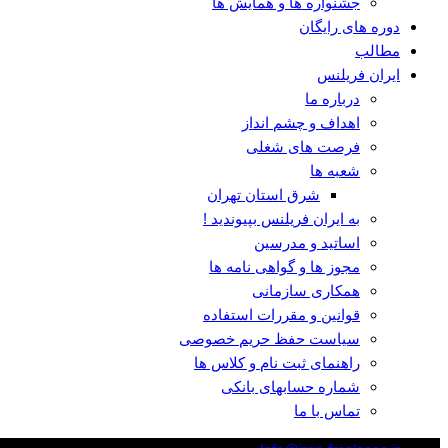
جشنواره ها و همایش ها
دوره های رایگان
مطالب
ایران فریلنس
درباره ما
اهداف و چشم انداز
فرصت های شغلی
شعبه ها
شرق استان تهران
به ایران فریلنس بپیوندید !
اساتید و مدرسین
مجوز ها و گواهی نامه ها
همکاری سازمانی
قوانین و مقررات استفاده
سیاست حفظ حریم خصوصی
راهنمای ثبت نام و کلاس ها
شماره حسابهای بانکی
تماس با ما