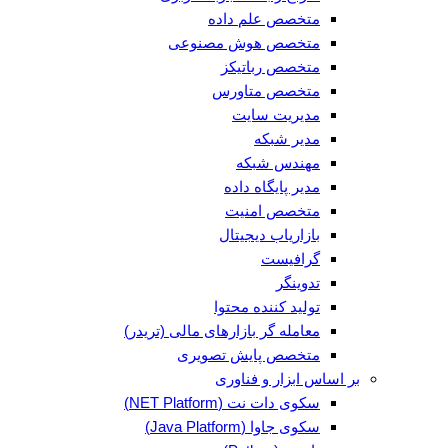
متخصص علم داده
متخصص هوش مصنوعی
متخصص رباتیکز
متخصص متاورس
مدیریت سایت
مدیر شبکه
مهندس شبکه
مدیر پایگاه داده
متخصص امنیت
بازاریاب دیجیتال
گرافیست
تدوینگر
تولید کننده محتوا
معامله گر بازارهای مالی (تریدر)
متخصص پایش تصویری
بر اساس ابزار و فناوری
سکوی دات نت (NET Platform)
سکوی جاوا (Java Platform)