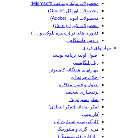
محصولات مایکروسافت (Microsoft)
محصولات اوراکل (Oracle)
محصولات ادوبی (Adobe)
محصولات کورل (Corel)
فناوری های نو (زنجیره بلوکی و … )
دروس دانشگاهی
مهارتهای فردی
اصول اولیه برنامه نویسی
زبان انگلیسی
مهارتهای هفتگانه کامپیوتر
اخلاق حرفه ای
اصول و فنون مذاکره
برندسازی شخصی
تفکر استراتژیک
تفکر نقادانه (تفکر انتقادی)
کار تیمی
کارآفرینی و استارت آپ
مربی گری و منتورینگ
آزادکاری (فریلنسینگ)