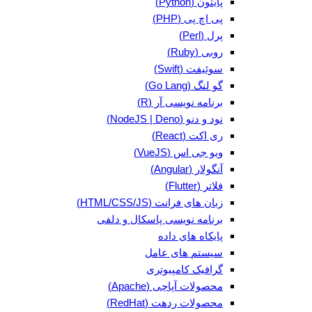
پایتون (Python)
پی اچ پی (PHP)
پرل (Perl)
روبی (Ruby)
سوئیفت (Swift)
گو لنگ (Go Lang)
برنامه نویسی آر (R)
نود و دنو (NodeJS | Deno)
ری اکت (React)
ویو جی اس (VueJS)
آنگولار (Angular)
فلاتر (Flutter)
زبان های فرانت (HTML/CSS/JS)
برنامه نویسی پاسکال و دلفی
پایکاه های داده
سیستم های عامل
گرافیک کامپیوتری
محصولات آپاچی (Apache)
محصولات ردهت (RedHat)