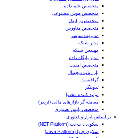
متخصص علم داده
متخصص هوش مصنوعی
متخصص رباتیکز
متخصص متاورس
مدیریت سایت
مدیر شبکه
مهندس شبکه
مدیر پایگاه داده
متخصص امنیت
بازاریاب دیجیتال
گرافیست
تدوینگر
تولید کننده محتوا
معامله گر بازارهای مالی (تریدر)
متخصص پایش تصویری
بر اساس ابزار و فناوری
سکوی دات نت (NET Platform)
سکوی جاوا (Java Platform)