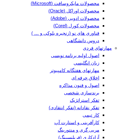
محصولات مایکروسافت (Microsoft)
محصولات اوراکل (Oracle)
محصولات ادوبی (Adobe)
محصولات کورل (Corel)
فناوری های نو (زنجیره بلوکی و … )
دروس دانشگاهی
مهارتهای فردی
اصول اولیه برنامه نویسی
زبان انگلیسی
مهارتهای هفتگانه کامپیوتر
اخلاق حرفه ای
اصول و فنون مذاکره
برندسازی شخصی
تفکر استراتژیک
تفکر نقادانه (تفکر انتقادی)
کار تیمی
کارآفرینی و استارت آپ
مربی گری و منتورینگ
آزادکاری (فریلنسینگ)