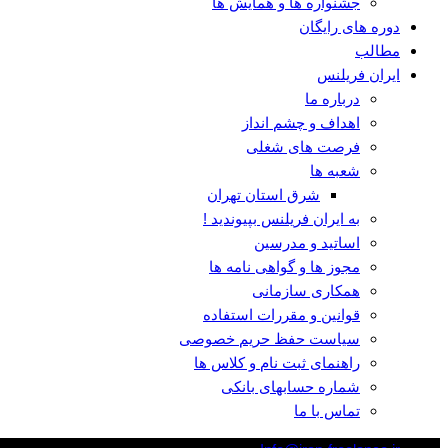
جشنواره ها و همایش ها
دوره های رایگان
مطالب
ایران فریلنس
درباره ما
اهداف و چشم انداز
فرصت های شغلی
شعبه ها
شرق استان تهران
به ایران فریلنس بپیوندید !
اساتید و مدرسین
مجوز ها و گواهی نامه ها
همکاری سازمانی
قوانین و مقررات استفاده
سیاست حفظ حریم خصوصی
راهنمای ثبت نام و کلاس ها
شماره حسابهای بانکی
تماس با ما