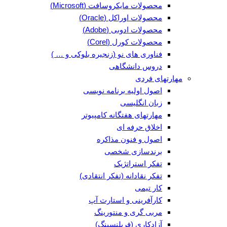
محصولات مایکروسافت (Microsoft)
محصولات اوراکل (Oracle)
محصولات ادوبی (Adobe)
محصولات کورل (Corel)
فناوری های نو (زنجیره بلوکی و … )
دروس دانشگاهی
مهارتهای فردی
اصول اولیه برنامه نویسی
زبان انگلیسی
مهارتهای هفتگانه کامپیوتر
اخلاق حرفه ای
اصول و فنون مذاکره
برندسازی شخصی
تفکر استراتژیک
تفکر نقادانه (تفکر انتقادی)
کار تیمی
کارآفرینی و استارت آپ
مربی گری و منتورینگ
آزادکاری (فریلنسینگ)