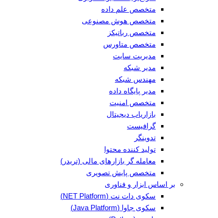
متخصص علم داده
متخصص هوش مصنوعی
متخصص رباتیکز
متخصص متاورس
مدیریت سایت
مدیر شبکه
مهندس شبکه
مدیر پایگاه داده
متخصص امنیت
بازاریاب دیجیتال
گرافیست
تدوینگر
تولید کننده محتوا
معامله گر بازارهای مالی (تریدر)
متخصص پایش تصویری
بر اساس ابزار و فناوری
سکوی دات نت (NET Platform)
سکوی جاوا (Java Platform)