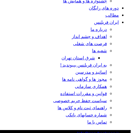
جشنواره ها و همایش ها
دوره های رایگان
مطالب
ایران فریلنس
درباره ما
اهداف و چشم انداز
فرصت های شغلی
شعبه ها
شرق استان تهران
به ایران فریلنس بپیوندید !
اساتید و مدرسین
مجوز ها و گواهی نامه ها
همکاری سازمانی
قوانین و مقررات استفاده
سیاست حفظ حریم خصوصی
راهنمای ثبت نام و کلاس ها
شماره حسابهای بانکی
تماس با ما