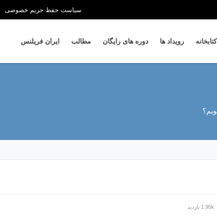
سیاست حفظ حریم خصوصی
کتابخانه
رویداد ها
دوره های رایگان
مطالب
ایران فریلنس
ویم؟
1.95k بازدید