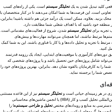
عی کلید تبدیل شدن به یک
تحلیلگر سیستم
است. یکی از راه‌های کسب
 تعاونی است. این فرصت‌ها به شما امکان می‌دهند تا در کنار متخصصان با
محک بزنید. بعلاوه، ممکن است یک درآمد جزئی هم داشته باشید! بنابراین،
در منطقه خود باشید که با اهداف شغلی شما مطابقت دارد.
ب تجربه برای
تحلیلگر سیستم
شدن، شروع از فعالیت‌های مقدماتی است.
‌ها مرتبط نباشند، اما همچنان می‌توانند مهارت‌ها و بینش‌های
تبط با تجزیه و تحلیل داده‌ها و یا کار با فناوری باشند. این به شما کمک
ل کنید.
 دوره‌های کارآموزی یا موقعیت‌های ابتدایی، ایجاد یک رزومه قدرتمند
‌تواند شامل پروژه‌های حین تحصیل باشد و یا پروژه‌های شخصی که
 شما را به کارفرمایان بالقوه نشان دهد. بنابراین، بهترین پروژه‌های خود را
تخصص شما را برجسته نماید.
ه‌ای
ی در هر زمینه‌ای حیاتی است و
تحلیلگر سیستم
نیز از این قاعده مستثنی
نیست. پیوستن به انجمن‌های حرفه‌ای، مانند مؤسسه بین‌المللی تحلیل کسب و کار (IIBA) یا انجمن ماشین‌های محاسباتی
تحلیل و طراحی سیستم‌
ها را
 انجمن‌ها، گروه‌های لینکدین و پلتفرم رسانه‌های اجتماعی شرکت کنید تا