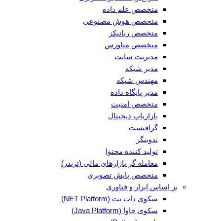
متخصص علم داده
متخصص هوش مصنوعی
متخصص رباتیکز
متخصص متاورس
مدیریت سایت
مدیر شبکه
مهندس شبکه
مدیر پایگاه داده
متخصص امنیت
بازاریاب دیجیتال
گرافیست
تدوینگر
تولید کننده محتوا
معامله گر بازارهای مالی (تریدر)
متخصص پایش تصویری
بر اساس ابزار و فناوری
سکوی دات نت (NET Platform)
سکوی جاوا (Java Platform)