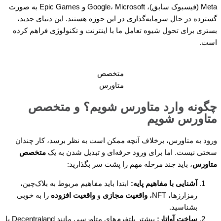
Meta (فیسبوک سابق)، Google، Microsoft و Epic Games به صورت
گسترده در حال سرمایه‌گذاری در این حوزه هستند. این دنیای جدید،
بستری برای تحول شیوه تعامل ما با اینترنت و تکنولوژی فراهم کرده
است.
متخصص
متاورس
چگونه وارد متاورس شویم؟ و متخصص
متاورس شویم
ورود به متاورس، برخلاف آنچه ممکن است به نظر برسد، کار چندان
سختی نیست. اما برای ورود حرفه‌ای و تبدیل شدن به یک
متخصص
متاورس
، باید چند مرحله مهم را پشت سر بگذارید:
آشنایی با مفاهیم پایه
:
ابتدا باید مفاهیم مربوط به بلاک‌چین،
رمزارزها، NFT،
واقعیت مجازی
و
واقعیت افزوده
را به خوبی
بشناسید.
ساخت آواتار
:
بیشتر پلتفرم‌های متاورسی مانند Decentraland یا