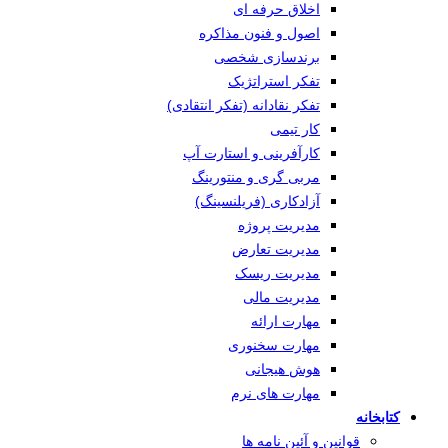
اخلاق حرفه ای
اصول و فنون مذاکره
برندسازی شخصی
تفکر استراتژیک
تفکر نقادانه (تفکر انتقادی)
کار تیمی
کارآفرینی و استارت آپ
مربی گری و منتورینگ
آزادکاری (فریلنسینگ)
مدیریت پروژه
مدیریت تعارض
مدیریت ریسک
مدیریت مالی
مهارت ارائه
مهارت سخنوری
هوش هیجانی
مهارت های نرم
کتابخانه
قوانین و آئین نامه ها