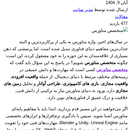
آبان 9, 1404
ارسال شده توسط
مدیر سایت
مقالات
477 بازدید
در سال‌های اخیر، واژه متاورس به یکی از پرکاربردترین و البته
جذاب‌ترین مفاهیم دنیای فناوری تبدیل شده است. اما پرسشی که ذهن
بسیاری از علاقه‌مندان به این حوزه را به خود مشغول کرده، این است:
چگونه
متخصص متاورس
شویم؟ در پاسخ به این سؤال باید گفت که
متخصص متاورس
کسی است که مهارت‌ها و دانش عمیقی در
زمینه‌های مختلف مرتبط با دنیای دیجیتال، از جمله
واقعیت افزوده،
واقعیت مجازی
،
بازی های کامپیوتری
،
طراحی آواتار
و تحلیل
زمین های
مجازی
دارد. ورود به دنیای متاورس نیاز به ترکیبی از دانش فنی،
خلاقیت و درک عمیق از فناوری‌های نوین دارد.
اگر می‌خواهید در این مسیر قدم بردارید، ابتدا باید با مفاهیم پایه‌ای
متاورس آشنا شوید. سپس با یادگیری نرم‌افزارها و ابزارهای تخصصی
مانند Unity، Unreal Engine و Blender، مهارت‌های فنی خود را تقویت
کنید. همچنین درک درست از فناوری‌های Web3، بلاک‌چین و رمزارزها