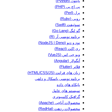
پایتون (Python)
پی اچ پی (PHP)
پرل (Perl)
روبی (Ruby)
سوئیفت (Swift)
گو لنگ (Go Lang)
برنامه نویسی آر (R)
نود و دنو (NodeJS | Deno)
ری اکت (React)
ویو جی اس (VueJS)
آنگولار (Angular)
فلاتر (Flutter)
زبان های فرانت (HTML/CSS/JS)
برنامه نویسی پاسکال و دلفی
پایکاه های داده
سیستم های عامل
گرافیک کامپیوتری
محصولات آپاچی (Apache)
محصولات ردهت (RedHat)