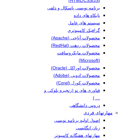
(HTML/CSS/JS)
برنامه نویسی پاسکال و دلفی
پایکاه های داده
سیستم های عامل
گرافیک کامپیوتری
محصولات آپاچی (Apache)
محصولات ردهت (RedHat)
محصولات مایکروسافت
(Microsoft)
محصولات اوراکل (Oracle)
محصولات ادوبی (Adobe)
محصولات کورل (Corel)
فناوری های نو (زنجیره بلوکی و
… )
دروس دانشگاهی
مهارتهای فردی
اصول اولیه برنامه نویسی
زبان انگلیسی
مهارتهای هفتگانه کامپیوتر