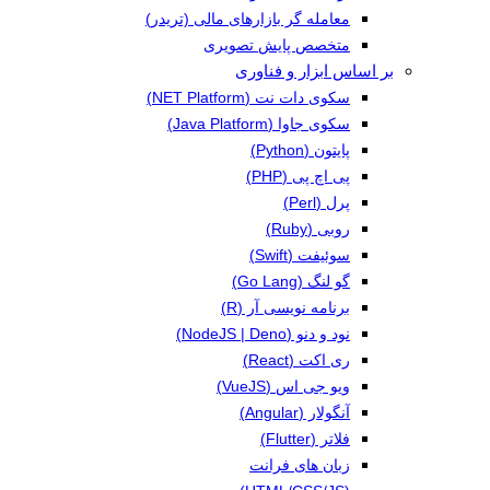
معامله گر بازارهای مالی (تریدر)
متخصص پایش تصویری
بر اساس ابزار و فناوری
سکوی دات نت (NET Platform)
سکوی جاوا (Java Platform)
پایتون (Python)
پی اچ پی (PHP)
پرل (Perl)
روبی (Ruby)
سوئیفت (Swift)
گو لنگ (Go Lang)
برنامه نویسی آر (R)
نود و دنو (NodeJS | Deno)
ری اکت (React)
ویو جی اس (VueJS)
آنگولار (Angular)
فلاتر (Flutter)
زبان های فرانت