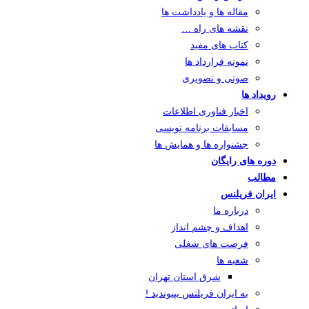
مقاله ها و یادداشت ها
نقشه های راه …
کتاب های مفید
نمونه قرارداد ها
صوتی و تصویری
رویداد ها
اخبار فناوری اطلاعات
مسابقات برنامه نویسی
جشنواره ها و همایش ها
دوره های رایگان
مطالب
ایران فریلنس
درباره ما
اهداف و چشم انداز
فرصت های شغلی
شعبه ها
شرق استان تهران
به ایران فریلنس بپیوندید !