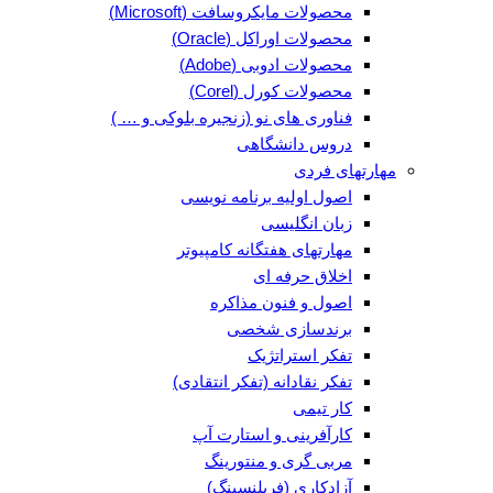
محصولات مایکروسافت (Microsoft)
محصولات اوراکل (Oracle)
محصولات ادوبی (Adobe)
محصولات کورل (Corel)
فناوری های نو (زنجیره بلوکی و … )
دروس دانشگاهی
مهارتهای فردی
اصول اولیه برنامه نویسی
زبان انگلیسی
مهارتهای هفتگانه کامپیوتر
اخلاق حرفه ای
اصول و فنون مذاکره
برندسازی شخصی
تفکر استراتژیک
تفکر نقادانه (تفکر انتقادی)
کار تیمی
کارآفرینی و استارت آپ
مربی گری و منتورینگ
آزادکاری (فریلنسینگ)