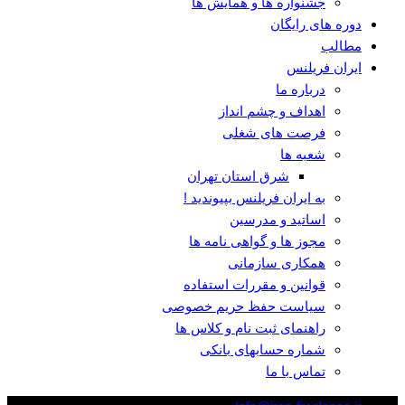
جشنواره ها و همایش ها
دوره های رایگان
مطالب
ایران فریلنس
درباره ما
اهداف و چشم انداز
فرصت های شغلی
شعبه ها
شرق استان تهران
به ایران فریلنس بپیوندید !
اساتید و مدرسین
مجوز ها و گواهی نامه ها
همکاری سازمانی
قوانین و مقررات استفاده
سیاست حفظ حریم خصوصی
راهنمای ثبت نام و کلاس ها
شماره حسابهای بانکی
تماس با ما