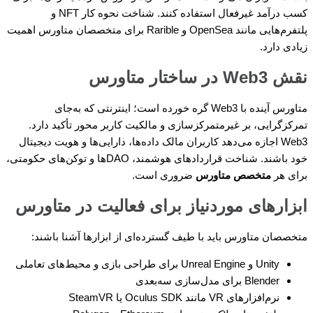
کسب درآمد غیرفعال استفاده کنند. شناخت نحوه کار NFT و
پلتفرم‌هایی مانند OpenSea و Rarible برای متخصصان متاورس اهمیت
زیادی دارد.
نقش Web3 در ساختار متاورس
متاورس آینده با Web3 گره خورده است؛ اینترنتی که به‌جای
تمرکزگرایی، بر غیرمتمرکزسازی و مالکیت کاربر محور تأکید دارد.
Web3 اجازه می‌دهد کاربران مالک داده‌ها، دارایی‌ها و هویت دیجیتال
خود باشند. شناخت قراردادهای هوشمند، DAOها و توکن‌های حکومتی،
برای هر
متخصص متاورس
ضروری است.
ابزارهای موردنیاز برای فعالیت در متاورس
متخصصان متاورس باید با طیف گسترده‌ای از ابزارها آشنا باشند:
Unity و Unreal Engine برای طراحی بازی و محیط‌های تعاملی
Blender برای مدل‌سازی سه‌بعدی
نرم‌افزارهای VR مانند Oculus SDK یا SteamVR