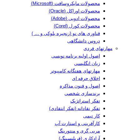
محصولات مایکروسافت (Microsoft)
محصولات اوراکل (Oracle)
محصولات ادوبی (Adobe)
محصولات کورل (Corel)
فناوری های نو (زنجیره بلوکی و … )
دروس دانشگاهی
مهارتهای فردی
اصول اولیه برنامه نویسی
زبان انگلیسی
مهارتهای هفتگانه کامپیوتر
اخلاق حرفه ای
اصول و فنون مذاکره
برندسازی شخصی
تفکر استراتژیک
تفکر نقادانه (تفکر انتقادی)
کار تیمی
کارآفرینی و استارت آپ
مربی گری و منتورینگ
آزادکاری (فریلنسینگ)