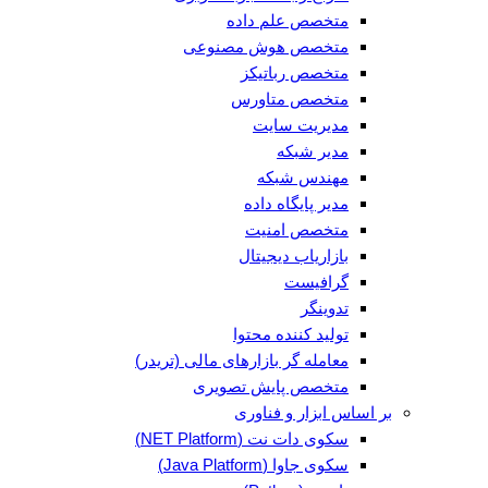
متخصص علم داده
متخصص هوش مصنوعی
متخصص رباتیکز
متخصص متاورس
مدیریت سایت
مدیر شبکه
مهندس شبکه
مدیر پایگاه داده
متخصص امنیت
بازاریاب دیجیتال
گرافیست
تدوینگر
تولید کننده محتوا
معامله گر بازارهای مالی (تریدر)
متخصص پایش تصویری
بر اساس ابزار و فناوری
سکوی دات نت (NET Platform)
سکوی جاوا (Java Platform)