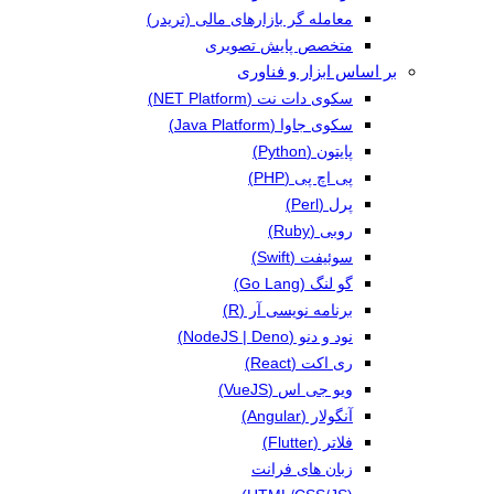
معامله گر بازارهای مالی (تریدر)
متخصص پایش تصویری
بر اساس ابزار و فناوری
سکوی دات نت (NET Platform)
سکوی جاوا (Java Platform)
پایتون (Python)
پی اچ پی (PHP)
پرل (Perl)
روبی (Ruby)
سوئیفت (Swift)
گو لنگ (Go Lang)
برنامه نویسی آر (R)
نود و دنو (NodeJS | Deno)
ری اکت (React)
ویو جی اس (VueJS)
آنگولار (Angular)
فلاتر (Flutter)
زبان های فرانت