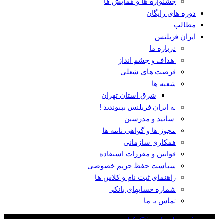
جشنواره ها و همایش ها
دوره های رایگان
مطالب
ایران فریلنس
درباره ما
اهداف و چشم انداز
فرصت های شغلی
شعبه ها
شرق استان تهران
به ایران فریلنس بپیوندید !
اساتید و مدرسین
مجوز ها و گواهی نامه ها
همکاری سازمانی
قوانین و مقررات استفاده
سیاست حفظ حریم خصوصی
راهنمای ثبت نام و کلاس ها
شماره حسابهای بانکی
تماس با ما