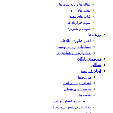
مقاله ها و یادداشت ها
نقشه های راه …
کتاب های مفید
نمونه قرارداد ها
صوتی و تصویری
رویداد ها
اخبار فناوری اطلاعات
مسابقات برنامه نویسی
جشنواره ها و همایش ها
دوره های رایگان
مطالب
ایران فریلنس
درباره ما
اهداف و چشم انداز
فرصت های شغلی
شعبه ها
شرق استان تهران
به ایران فریلنس بپیوندید !