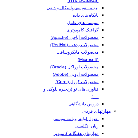
(HTML/CSS/JS)
برنامه نویسی پاسکال و دلفی
پایکاه های داده
سیستم های عامل
گرافیک کامپیوتری
محصولات آپاچی (Apache)
محصولات ردهت (RedHat)
محصولات مایکروسافت
(Microsoft)
محصولات اوراکل (Oracle)
محصولات ادوبی (Adobe)
محصولات کورل (Corel)
فناوری های نو (زنجیره بلوکی و
… )
دروس دانشگاهی
مهارتهای فردی
اصول اولیه برنامه نویسی
زبان انگلیسی
مهارتهای هفتگانه کامپیوتر