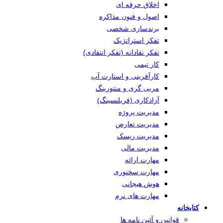
اخلاق حرفه ای
اصول و فنون مذاکره
برندسازی شخصی
تفکر استراتژیک
تفکر نقادانه (تفکر انتقادی)
کار تیمی
کارآفرینی و استارت آپ
مربی گری و منتورینگ
آزادکاری (فریلنسینگ)
مدیریت پروژه
مدیریت تعارض
مدیریت ریسک
مدیریت مالی
مهارت ارائه
مهارت سخنوری
هوش هیجانی
مهارت های نرم
کتابخانه
قوانین و آئین نامه ها