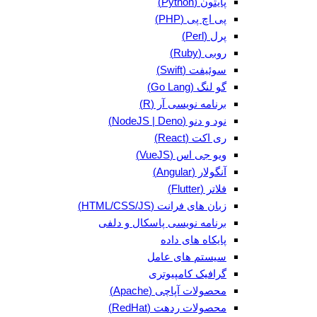
پایتون (Python)
پی اچ پی (PHP)
پرل (Perl)
روبی (Ruby)
سوئیفت (Swift)
گو لنگ (Go Lang)
برنامه نویسی آر (R)
نود و دنو (NodeJS | Deno)
ری اکت (React)
ویو جی اس (VueJS)
آنگولار (Angular)
فلاتر (Flutter)
زبان های فرانت (HTML/CSS/JS)
برنامه نویسی پاسکال و دلفی
پایکاه های داده
سیستم های عامل
گرافیک کامپیوتری
محصولات آپاچی (Apache)
محصولات ردهت (RedHat)