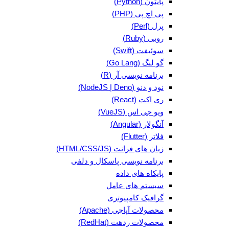
پایتون (Python)
پی اچ پی (PHP)
پرل (Perl)
روبی (Ruby)
سوئیفت (Swift)
گو لنگ (Go Lang)
برنامه نویسی آر (R)
نود و دنو (NodeJS | Deno)
ری اکت (React)
ویو جی اس (VueJS)
آنگولار (Angular)
فلاتر (Flutter)
زبان های فرانت (HTML/CSS/JS)
برنامه نویسی پاسکال و دلفی
پایکاه های داده
سیستم های عامل
گرافیک کامپیوتری
محصولات آپاچی (Apache)
محصولات ردهت (RedHat)