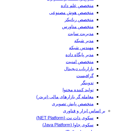
متخصص علم داده
متخصص هوش مصنوعی
متخصص رباتیکز
متخصص متاورس
مدیریت سایت
مدیر شبکه
مهندس شبکه
مدیر پایگاه داده
متخصص امنیت
بازاریاب دیجیتال
گرافیست
تدوینگر
تولید کننده محتوا
معامله گر بازارهای مالی (تریدر)
متخصص پایش تصویری
بر اساس ابزار و فناوری
سکوی دات نت (NET Platform)
سکوی جاوا (Java Platform)