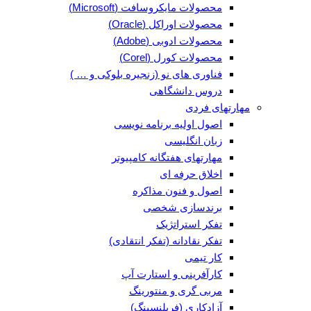
محصولات مایکروسافت (Microsoft)
محصولات اوراکل (Oracle)
محصولات ادوبی (Adobe)
محصولات کورل (Corel)
فناوری های نو (زنجیره بلوکی و … )
دروس دانشگاهی
مهارتهای فردی
اصول اولیه برنامه نویسی
زبان انگلیسی
مهارتهای هفتگانه کامپیوتر
اخلاق حرفه ای
اصول و فنون مذاکره
برندسازی شخصی
تفکر استراتژیک
تفکر نقادانه (تفکر انتقادی)
کار تیمی
کارآفرینی و استارت آپ
مربی گری و منتورینگ
آزادکاری (فریلنسینگ)