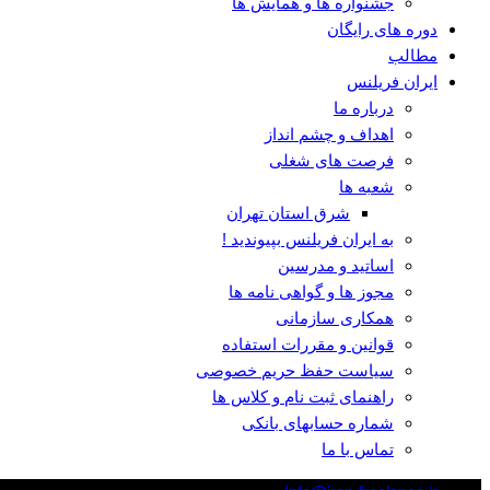
جشنواره ها و همایش ها
دوره های رایگان
مطالب
ایران فریلنس
درباره ما
اهداف و چشم انداز
فرصت های شغلی
شعبه ها
شرق استان تهران
به ایران فریلنس بپیوندید !
اساتید و مدرسین
مجوز ها و گواهی نامه ها
همکاری سازمانی
قوانین و مقررات استفاده
سیاست حفظ حریم خصوصی
راهنمای ثبت نام و کلاس ها
شماره حسابهای بانکی
تماس با ما